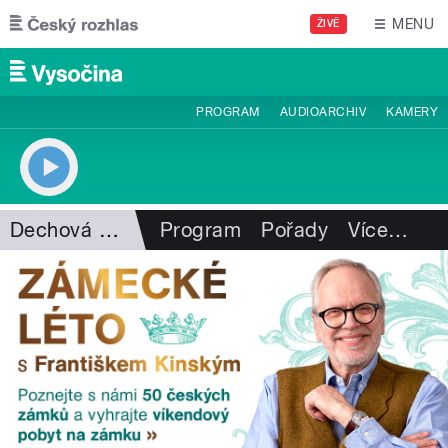
Přejít k hlavnímu obsahu
MENU
ŽIVĚ
PROGRAM
AUDIOARCHIV
KAMERY
Dechová hudba
Program
Pořady
Více
…