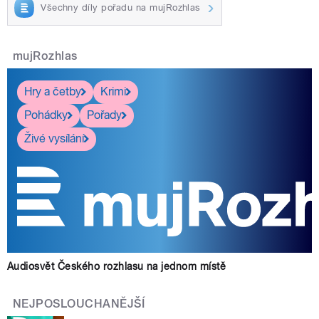
Všechny díly pořadu na mujRozhlas
mujRozhlas
Hry a četby
Krimi
Pohádky
Pořady
Živé vysílání
Audiosvět Českého rozhlasu na jednom místě
NEJPOSLOUCHANĚJŠÍ