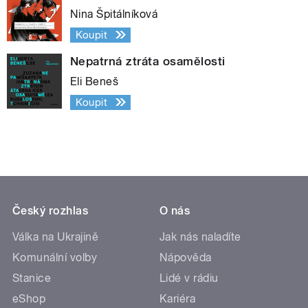
Nina Špitálníková
Koupit
Nepatrná ztráta osamělosti
Eli Beneš
Koupit
Český rozhlas
O nás
Válka na Ukrajině
Jak nás naladíte
Komunální volby
Nápověda
Stanice
Lidé v rádiu
eShop
Kariéra