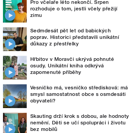
Pro včelaře léto nekončí. Srpen
rozhoduje o tom, jestli včely přežijí
zimu
Sedmdesát pět let od babických
poprav. Historici představili unikátní
důkazy z přestřelky
Hřbitov v Moravči ukrývá pohnuté
osudy. Unikátní kniha odkrývá
zapomenuté příběhy
Vesničko má, vesničko středisková: má
smysl samostatnost obce s osmdesáti
obyvateli?
Skauting drží krok s dobou, ale hodnoty
nemění. Děti se učí spolupráci i životu
bez mobilů