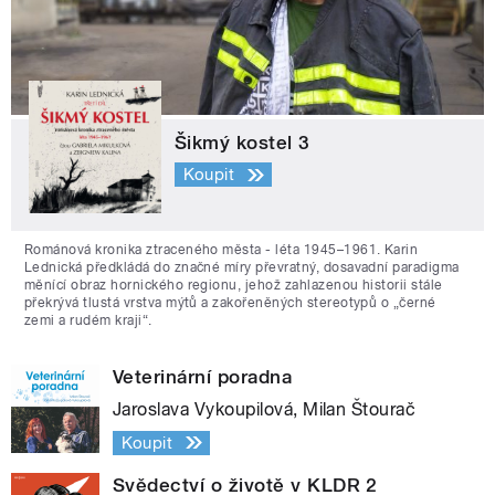
Šikmý kostel 3
Koupit
Románová kronika ztraceného města - léta 1945–1961. Karin
Lednická předkládá do značné míry převratný, dosavadní paradigma
měnící obraz hornického regionu, jehož zahlazenou historii stále
překrývá tlustá vrstva mýtů a zakořeněných stereotypů o „černé
zemi a rudém kraji“.
Veterinární poradna
Jaroslava Vykoupilová, Milan Štourač
Koupit
Svědectví o životě v KLDR 2