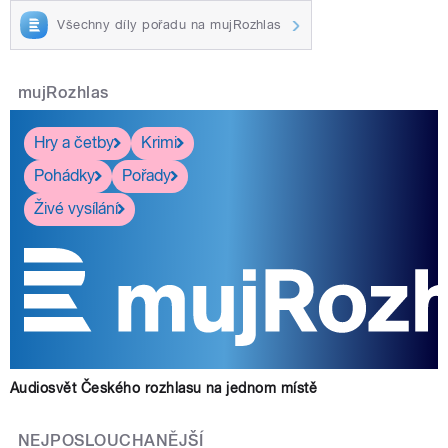
Všechny díly pořadu na mujRozhlas
mujRozhlas
Hry a četby
Krimi
Pohádky
Pořady
Živé vysílání
Audiosvět Českého rozhlasu na jednom místě
NEJPOSLOUCHANĚJŠÍ