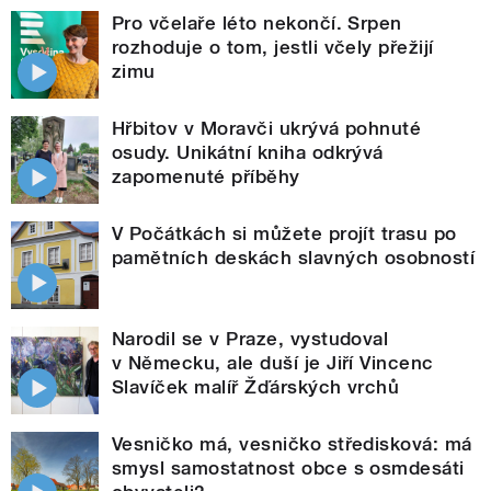
Pro včelaře léto nekončí. Srpen
rozhoduje o tom, jestli včely přežijí
zimu
Hřbitov v Moravči ukrývá pohnuté
osudy. Unikátní kniha odkrývá
zapomenuté příběhy
V Počátkách si můžete projít trasu po
pamětních deskách slavných osobností
Narodil se v Praze, vystudoval
v Německu, ale duší je Jiří Vincenc
Slavíček malíř Žďárských vrchů
Vesničko má, vesničko středisková: má
smysl samostatnost obce s osmdesáti