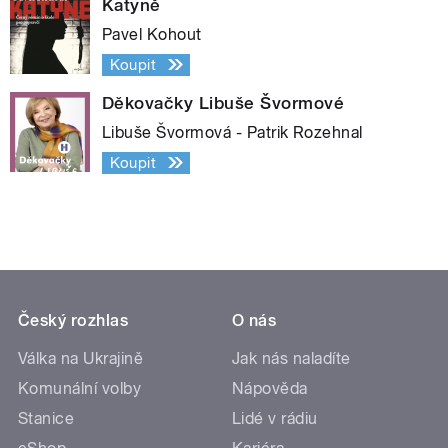
Katyně
Pavel Kohout
Koupit
Děkovačky Libuše Švormové
Libuše Švormová - Patrik Rozehnal
Koupit
Český rozhlas
O nás
Válka na Ukrajině
Jak nás naladíte
Komunální volby
Nápověda
Stanice
Lidé v rádiu