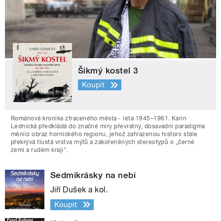
Šikmý kostel 3
Koupit
Románová kronika ztraceného města - léta 1945–1961. Karin
Lednická předkládá do značné míry převratný, dosavadní paradigma
měnící obraz hornického regionu, jehož zahlazenou historii stále
překrývá tlustá vrstva mýtů a zakořeněných stereotypů o „černé
zemi a rudém kraji“.
Sedmikrásky na nebi
Jiří Dušek a kol.
Koupit