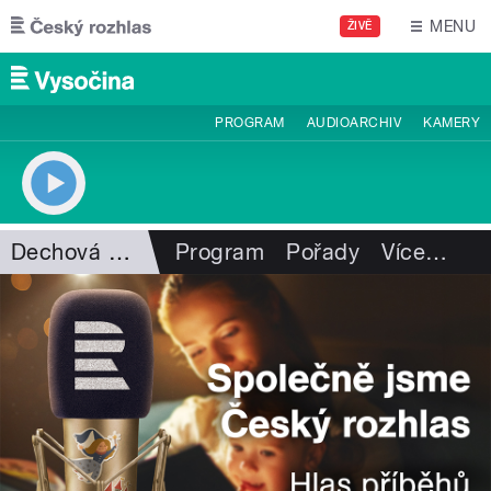
Přejít k hlavnímu obsahu
MENU
ŽIVĚ
PROGRAM
AUDIOARCHIV
KAMERY
Dechová hudba
Program
Pořady
Více
…