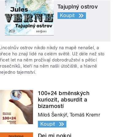
Tajuplný ostrov
Koupit
Lincolnův ostrov nikdo nikdy na mapě nenašel, a
přece ho znají lidé na celém světě. Už déle než sto
třicet let na něm prožívají dobrodružství s pěticí
trosečníků, kteří na něm našli útočiště, a hlavně
nejedno tajemství.
100+24 brněnských
kuriozit, absurdit a
bizarností
Miloš Šenkýř, Tomáš Kremr
Koupit
Dej mi pokoj