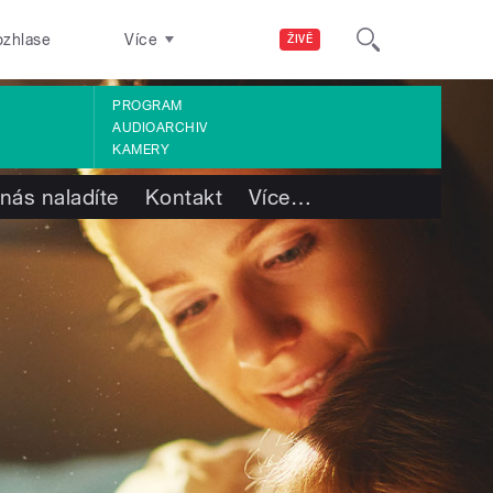
ozhlase
Více
ŽIVĚ
PROGRAM
AUDIOARCHIV
KAMERY
nás naladíte
Kontakt
Více
…