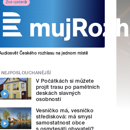
Živé vysílání
Audiosvět Českého rozhlasu na jednom místě
NEJPOSLOUCHANĚJŠÍ
V Počátkách si můžete
projít trasu po pamětních
deskách slavných
osobností
Vesničko má, vesničko
středisková: má smysl
samostatnost obce
s osmdesáti obyvateli?