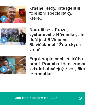
Krásné, sexy, inteligentní
forenzní specialistky,
které...
Narodil se v Praze,
vystudoval v Německu, ale
duší je Jiří Vincenc
Slavíček malíř Žďárských
vrchů
Ergoterapie není jen léčba
prací. Pomáhá lidem znovu
zvládat obyčejný život, říká
terapeutka
Jak nás naladíte na DABu