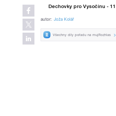
Dechovky pro Vysočinu - 11
autor:
Joža Kolář
Všechny díly pořadu na mujRozhlas