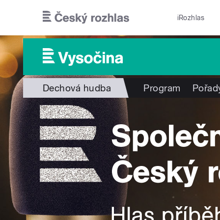
Přejít k hlavnímu obsahu
iRozhlas
Dechová hudba
Program
Pořad