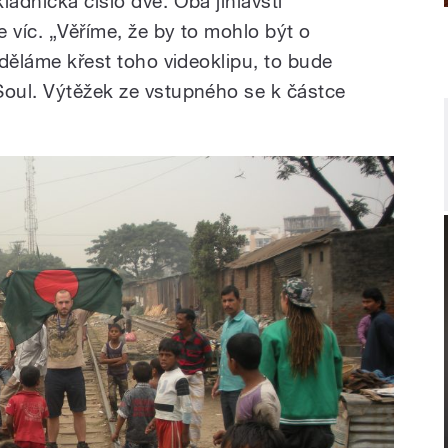
ladnička číslo dvě. Oba jihlavští
angladéšské Dháce ve
dopoledni
vat a provozovat
e víc. „Věříme, že by to mohlo být o
angladéši zažili,
ě děláme křest toho videoklipu, to bude
Soul. Výtěžek ze vstupného se k částce