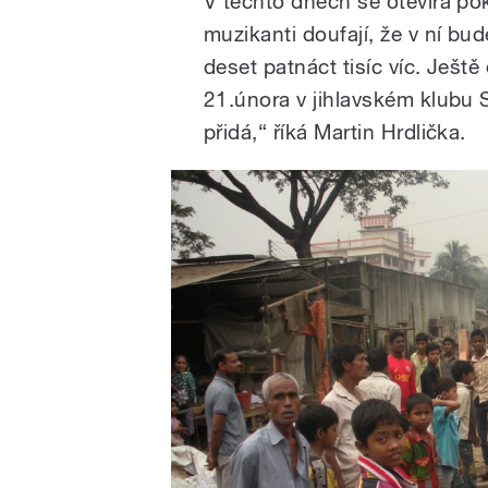
V těchto dnech se otevírá pok
Adra a pomáhají v b
slumu Čalantika budo
muzikanti doufají, že v ní bud
školu pro děti. Co v B
deset patnáct tisíc víc. Ješt
vyprávěli v Dobrém
21.února v jihlavském klubu 
přidá,“ říká Martin Hrdlička.
/
pause