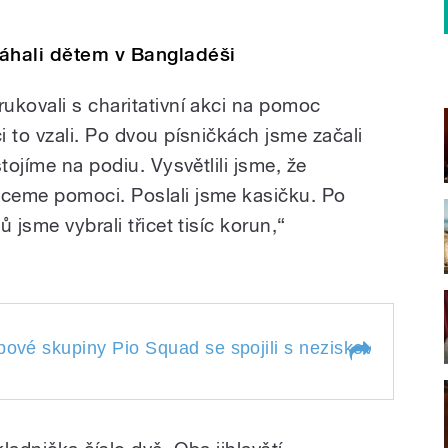
áhali dětem v Bangladéši
ukovali s charitativní akci na pomoc
 to vzali. Po dvou písničkách jsme začali
tojíme na podiu. Vysvětlili jsme, že
ceme pomoci. Poslali jsme kasičku. Po
 jsme vybrali třicet tisíc korun,“
pové skupiny Pio Squad se spojili s neziskovou organ
phopové skupiny Pio
ziskovou organizací