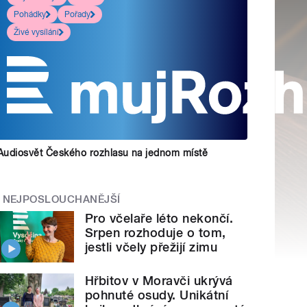
Pohádky
Pořady
Živé vysílání
Audiosvět Českého rozhlasu na jednom místě
NEJPOSLOUCHANĚJŠÍ
Pro včelaře léto nekončí.
Srpen rozhoduje o tom,
jestli včely přežijí zimu
Hřbitov v Moravči ukrývá
pohnuté osudy. Unikátní