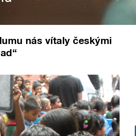
lumu nás vítaly českými
uad“