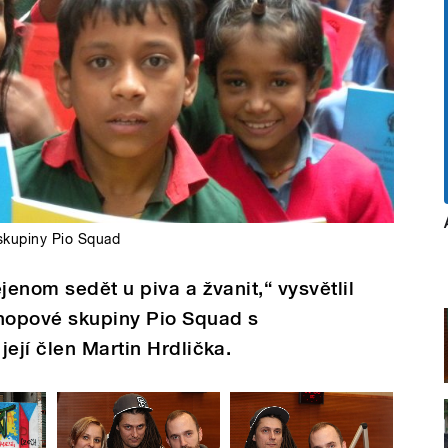
 skupiny Pio Squad
jenom sedět u piva a žvanit,“ vysvětlil
phopové skupiny Pio Squad s
ejí člen Martin Hrdlička.