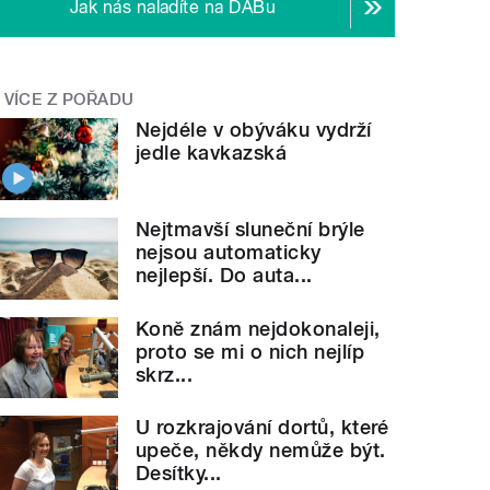
Jak nás naladíte na DABu
VÍCE Z POŘADU
Nejdéle v obýváku vydrží
jedle kavkazská
Nejtmavší sluneční brýle
nejsou automaticky
nejlepší. Do auta...
Koně znám nejdokonaleji,
proto se mi o nich nejlíp
skrz...
izací Adra a pomáhají v bangladéšské Dháce ve slumu
U rozkrajování dortů, které
upeče, někdy nemůže být.
Desítky...