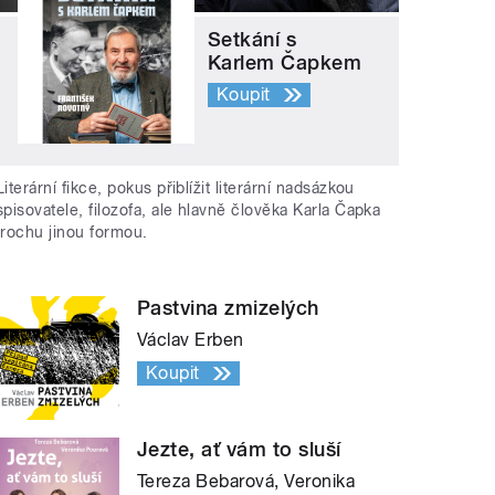
Setkání s
Karlem Čapkem
Koupit
Literární fikce, pokus přiblížit literární nadsázkou
spisovatele, filozofa, ale hlavně člověka Karla Čapka
trochu jinou formou.
Pastvina zmizelých
Václav Erben
Koupit
Jezte, ať vám to sluší
Tereza Bebarová, Veronika