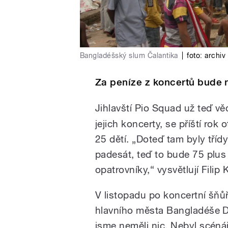
Bangladéšský slum Čalantika
|
foto:
archiv
Za peníze z koncertů bude 
Jihlavští Pio Squad už teď vědí
jejich koncerty, se příští rok
25 dětí. „Doteď tam byly třídy
padesát, teď to bude 75 plus
opatrovníky,“ vysvětlují Filip
V listopadu po koncertní šňůř
hlavního města Bangladéše D
jsme neměli nic. Nebyl scéná