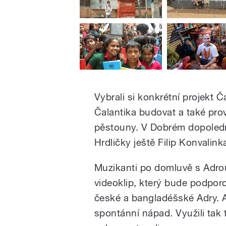
Vybrali si konkrétní projekt
Čalantika budovat a také prov
pěstouny. V Dobrém dopoledn
Hrdličky ještě Filip Konvalink
Muzikanti po domluvě s Adrou
videoklip, který bude podporo
české a bangladéšské Adry. A
spontánní nápad. Využili tak 