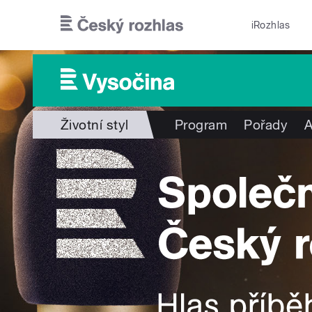
Přejít k hlavnímu obsahu
iRozhlas
Životní styl
Program
Pořady
A