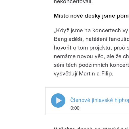
nekoncertovali.
Místo nové desky jsme pom
„Když jsme na koncertech vyr
Bangladéši, natěšení fanoušci
hovořit o tom projektu, proč s
nemáme novou věc, ale že ch
sérii těch podzimních koncertů
vysvětlují Martin a Filip.
Členové jihlavské hipho
0:00
Členové jihlavské hi
Play
Squad se spojili s ne