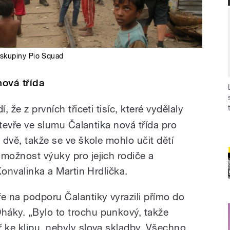
 skupiny Pio Squad
nová třída
, že z prvních třiceti tisíc, které vydělaly
 otevře ve slumu Čalantika nová třída pro
 dvě, takže se ve škole mohlo učit dětí
 možnost výuky pro jejich rodiče a
 Konvalinka a Martin Hrdlička.
e na podporu Čalantiky vyrazili přímo do
háky. „Bylo to trochu punkový, takže
ř ke klipu, nebyly slova skladby. Všechno