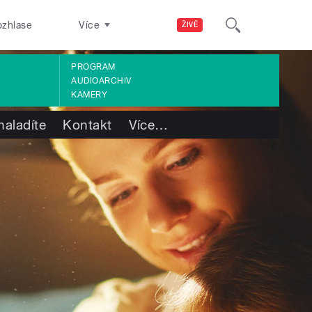
ozhlase
Více
ŽIVĚ
PROGRAM
AUDIOARCHIV
KAMERY
naladíte
Kontakt
Více
…