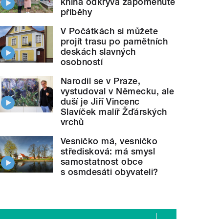
kniha odkrývá zapomenuté
příběhy
V Počátkách si můžete
projít trasu po pamětních
deskách slavných
osobností
Narodil se v Praze,
vystudoval v Německu, ale
duší je Jiří Vincenc
Slavíček malíř Žďárských
vrchů
Vesničko má, vesničko
středisková: má smysl
samostatnost obce
s osmdesáti obyvateli?