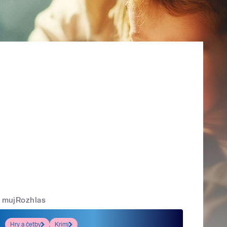
mujRozhlas
Hry a četby
Krimi