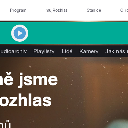
Program
mujRozhlas
Stanice
O r
udioarchiv
Playlisty
Lidé
Kamery
Jak nás 