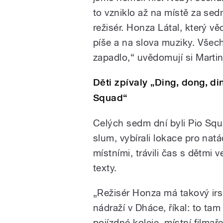
to vzniklo až na místě za sed
režisér. Honza Látal, který věd
píše a na slova muziky. Všech
zapadlo,“ uvědomují si Martin 
Děti zpívaly „Ding, dong, d
Squad“
Celých sedm dní byli Pio Squ
slum, vybírali lokace pro nat
místními, trávili čas s dětmi 
texty.
„Režisér Honza má takový irsk
nádraží v Dháce, říkal: to ta
pojízdné koleje, místní film