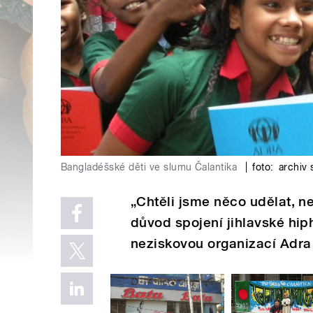
Bangladéšské děti ve slumu Čalantika
|
foto:
archiv
„Chtěli jsme něco udělat, ne
důvod spojení jihlavské hi
neziskovou organizací Adra j