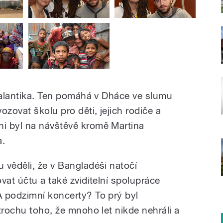
 Čalantika. Ten pomáhá v Dháce ve slumu
ozovat školu pro děti, jejich rodiče a
i byl na návštěvě kromě Martina
a.
 věděli, že v Bangladéši natočí
vat účtu a také zviditelní spolupráce
 podzimní koncerty? To prý byl
trochu toho, že mnoho let nikde nehráli a