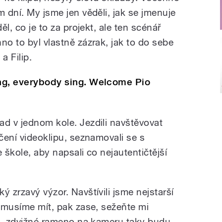
m dní. My jsme jen věděli, jak se jmenuje
ěl, co je to za projekt, ale ten scénář
no to byl vlastně zázrak, jak to do sebe
a Filip.
ing, everybody sing. Welcome Pio
ad v jednom kole. Jezdili navštěvovat
áčení videoklipu, seznamovali se s
ve škole, aby napsali co nejautentičtější
ý zrzavý výzor. Navštívili jsme nejstarší
m musíme mít, pak zase, sežeňte mi
aře, zdvižné rameno na kameru taky budu