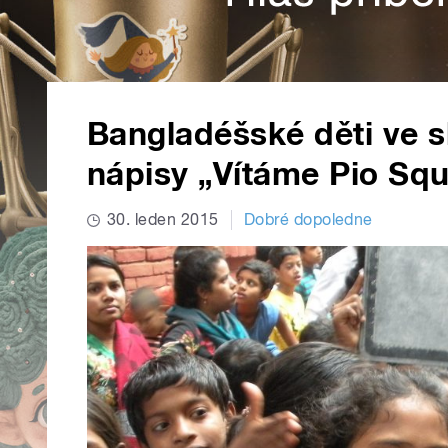
Bangladéšské děti ve s
nápisy „Vítáme Pio Sq
30. leden 2015
Dobré dopoledne