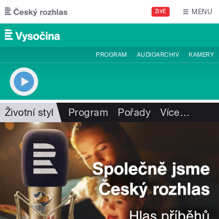
Přejít k hlavnímu obsahu
MENU
ŽIVĚ
PROGRAM
AUDIOARCHIV
KAMERY
Životní styl
Program
Pořady
Více
…