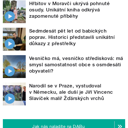
Hřbitov v Moravči ukrývá pohnuté
osudy. Unikátní kniha odkrývá
zapomenuté příběhy
Sedmdesát pět let od babických
poprav. Historici představili unikátní
důkazy z přestřelky
Vesničko má, vesničko středisková: má
smysl samostatnost obce s osmdesáti
obyvateli?
Narodil se v Praze, vystudoval
v Německu, ale duší je Jiří Vincenc
Slavíček malíř Žďárských vrchů
Jak nás naladíte na DABu