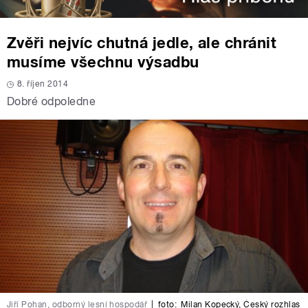
Zvěři nejvíc chutná jedle, ale chránit
musíme všechnu výsadbu
8. říjen 2014
Dobré odpoledne
Jiří Pohan, odborný lesní hospodář
|
foto:
Milan Kopecký
,
Český rozhlas