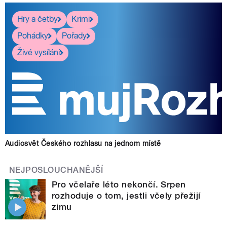
Hry a četby
Krimi
Pohádky
Pořady
Živé vysílání
Audiosvět Českého rozhlasu na jednom místě
NEJPOSLOUCHANĚJŠÍ
Pro včelaře léto nekončí. Srpen
rozhoduje o tom, jestli včely přežijí
zimu