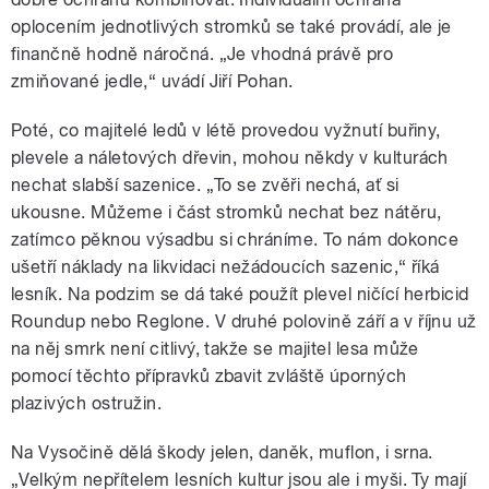
oplocením jednotlivých stromků se také provádí, ale je
finančně hodně náročná. „Je vhodná právě pro
zmiňované jedle,“ uvádí Jiří Pohan.
Poté, co majitelé ledů v létě provedou vyžnutí buřiny,
plevele a náletových dřevin, mohou někdy v kulturách
nechat slabší sazenice. „To se zvěři nechá, ať si
ukousne. Můžeme i část stromků nechat bez nátěru,
zatímco pěknou výsadbu si chráníme. To nám dokonce
ušetří náklady na likvidaci nežádoucích sazenic,“ říká
lesník. Na podzim se dá také použít plevel ničící herbicid
Roundup nebo Reglone. V druhé polovině září a v říjnu už
na něj smrk není citlivý, takže se majitel lesa může
pomocí těchto přípravků zbavit zvláště úporných
plazivých ostružin.
Na Vysočině dělá škody jelen, daněk, muflon, i srna.
„Velkým nepřítelem lesních kultur jsou ale i myši. Ty mají