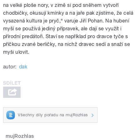
na velké ploše nory, v zimě si pod sněhem vytvoří
chodbičky, okusují kmínky a na jaře pak zjistíme, že celá
vysazená kultura je pryč,“ varuje Jiří Pohan. Na hubení
myší se používá jediný přípravek, ale dají se využít i
přírodní predátoři. Staví se například pro dravce tyče s
příčkou zvané berličky, na nichž dravec sedí a snaží se
myši ulovit.
autor:
dak
Všechny díly pořadu na mujRozhlas
mujRozhlas