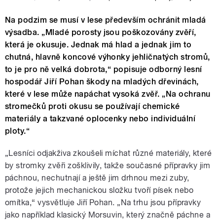
Na podzim se musí v lese především ochránit mladá
výsadba. „Mladé porosty jsou poškozovány zvěří,
která je okusuje. Jednak má hlad a jednak jim to
chutná, hlavně koncové výhonky jehličnatých stromů,
to je pro ně velká dobrota,“ popisuje odborný lesní
hospodář Jiří Pohan škody na mladých dřevinách,
které v lese může napáchat vysoká zvěř. „Na ochranu
stromečků proti okusu se používají chemické
materiály a takzvané oplocenky nebo individuální
ploty.“
„Lesníci odjakživa zkoušeli míchat různé materiály, které
by stromky zvěři zošklivily, takže současné přípravky jim
páchnou, nechutnají a ještě jim drhnou mezi zuby,
protože jejich mechanickou složku tvoří písek nebo
omítka,“ vysvětluje Jiří Pohan. „Na trhu jsou přípravky
jako například klasický Morsuvin, který značně páchne a