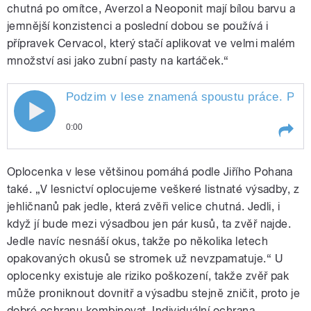
chutná po omítce, Averzol a Neoponit mají bílou barvu a
jemnější konzistenci a poslední dobou se používá i
přípravek Cervacol, který stačí aplikovat ve velmi malém
množství asi jako zubní pasty na kartáček.“
Podzim v lese znamená spoustu práce. Podle
0:00
Play /
listnáčů
Podzim v lese znamená spoustu
Oplocenka v lese většinou pomáhá podle Jiřího Pohana
práce. Podle odborného lesního
hospodáře Jiřího Pohana musíme
také. „V lesnictví oplocujeme veškeré listnaté výsadby, z
porosty připravit na zimu. Mimo
jehličnanů pak jedle, která zvěři velice chutná. Jedli, i
jiné proto, abychom zvěři
když jí bude mezi výsadbou jen pár kusů, ta zvěř najde.
znemožnili okusování výhonů
mladých jehličnanů a
Jedle navíc nesnáší okus, takže po několika letech
opakovaných okusů se stromek už nevzpamatuje.“ U
oplocenky existuje ale riziko poškození, takže zvěř pak
může proniknout dovnitř a výsadbu stejně zničit, proto je
pause
dobré ochranu kombinovat. Individuální ochrana