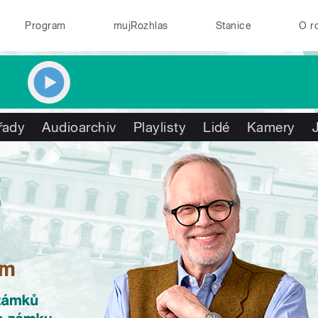
Program
mujRozhlas
Stanice
O r
řady
Audioarchiv
Playlisty
Lidé
Kamery