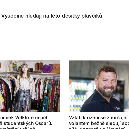
 Vysočině hledají na léto desítky plavčíků
nímek Volklore uspěl
Vztah k řízení se zhoršuje.
ži studentských Oscarů.
volantem běžně sledují soc