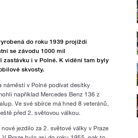
vyrobená do roku 1939 projíždí
tní se závodu 1000 mil
 zastávku i v Polné. K vidění tam byly
obilové skvosty.
a náměstí v Polné podívat desítky
 mohli například Mercedes Benz 136 z
lup. Ve své sbírce má hned 8 veteránů,
 ještě před 2. světovou válkou.
 nové jezdilo za 2. světové války v Praze
V Praze bylo asi do roku 1955, pak to