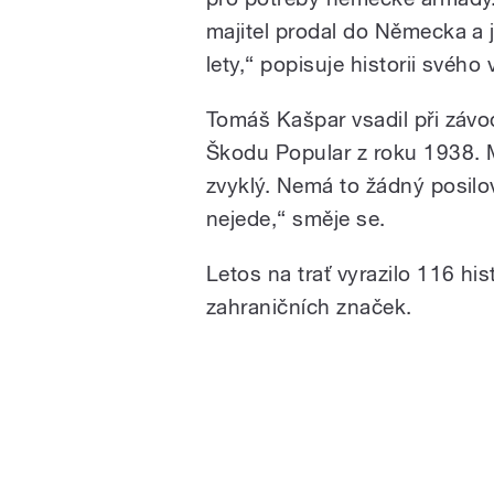
majitel prodal do Německa a j
lety,“ popisuje historii svého 
Tomáš Kašpar vsadil při záv
Škodu Popular z roku 1938. M
zvyklý. Nemá to žádný posilo
nejede,“ směje se.
Letos na trať vyrazilo 116 hi
zahraničních značek.