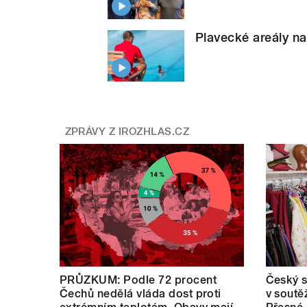
Plavecké areály na
ZPRÁVY Z IROZHLAS.CZ
PRŮZKUM: Podle 72 procent
Český s
Čechů nedělá vláda dost proti
v soutě