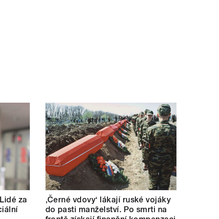
 Lidé za
‚Černé vdovy‘ lákají ruské vojáky
iální
do pasti manželství. Po smrti na