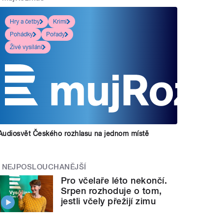
Hry a četby
Krimi
Pohádky
Pořady
Živé vysílání
Audiosvět Českého rozhlasu na jednom místě
NEJPOSLOUCHANĚJŠÍ
Pro včelaře léto nekončí.
Srpen rozhoduje o tom,
jestli včely přežijí zimu