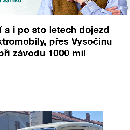
 a i po sto letech dojezd
ktromobily, přes Vysočinu
 při závodu 1000 mil