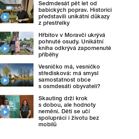
Sedmdesát pět let od
babických poprav. Historici
představili unikátní důkazy
z přestřelky
Hřbitov v Moravči ukrývá
pohnuté osudy. Unikátní
kniha odkrývá zapomenuté
příběhy
Vesničko má, vesničko
středisková: má smysl
samostatnost obce
s osmdesáti obyvateli?
Skauting drží krok
s dobou, ale hodnoty
nemění. Děti se učí
spolupráci i životu bez
mobilů