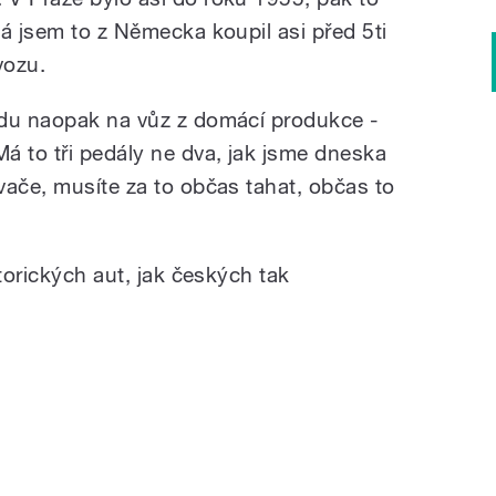
á jsem to z Německa koupil asi před 5ti
vozu.
odu naopak na vůz z domácí produkce -
á to tři pedály ne dva, jak jsme dneska
vače, musíte za to občas tahat, občas to
storických aut, jak českých tak