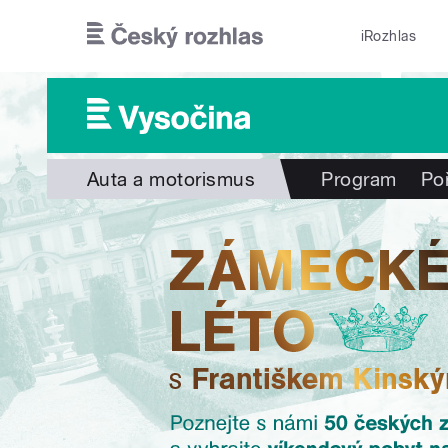
Přejít k hlavnímu obsahu
iRozhlas
Auta a motorismus
Program
Po