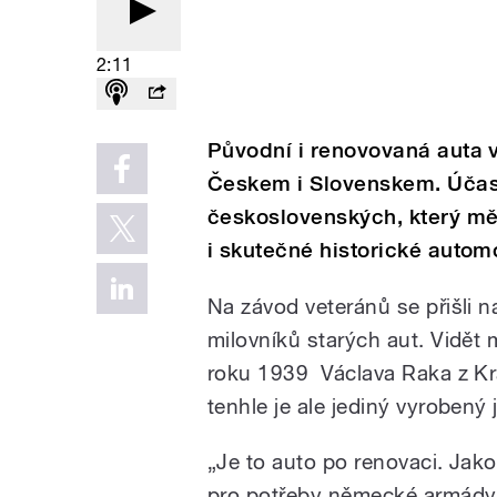
2:11
Původní i renovovaná auta 
Českem i Slovenskem. Účas
československých, který měl
i skutečné historické autom
Na závod veteránů se přišli n
milovníků starých aut. Vidět
roku 1939 Václava Raka z Kra
tenhle je ale jediný vyrobený
„Je to auto po renovaci. Jako
pro potřeby německé armády. 