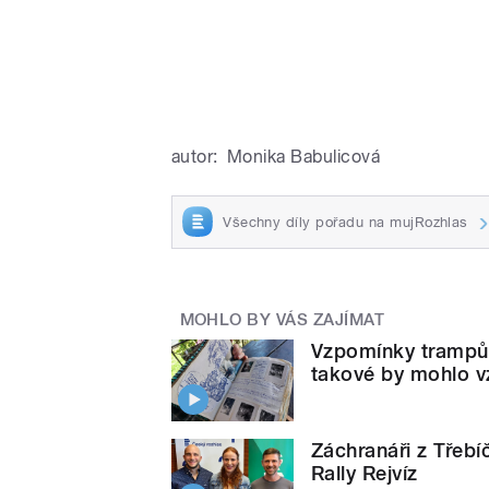
autor:
Monika Babulicová
Všechny díly pořadu na mujRozhlas
MOHLO BY VÁS ZAJÍMAT
Vzpomínky trampů
takové by mohlo v
Záchranáři z Třebí
Rally Rejvíz