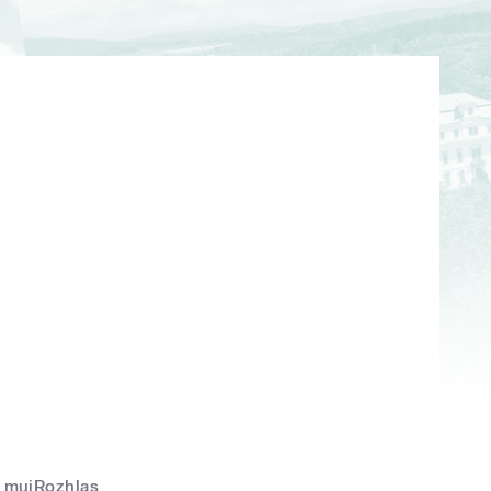
mujRozhlas