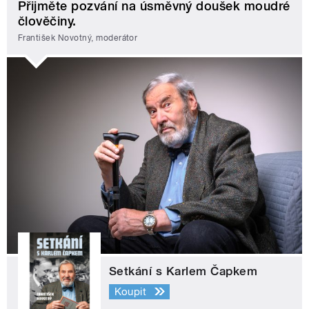
Přijměte pozvání na úsměvný doušek moudré
člověčiny.
František Novotný, moderátor
Setkání s Karlem Čapkem
Koupit