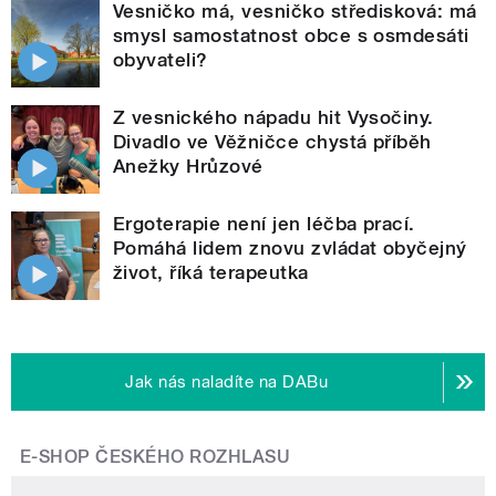
Vesničko má, vesničko středisková: má
smysl samostatnost obce s osmdesáti
obyvateli?
Z vesnického nápadu hit Vysočiny.
Divadlo ve Věžničce chystá příběh
Anežky Hrůzové
Ergoterapie není jen léčba prací.
Pomáhá lidem znovu zvládat obyčejný
život, říká terapeutka
Jak nás naladíte na DABu
E-SHOP ČESKÉHO ROZHLASU