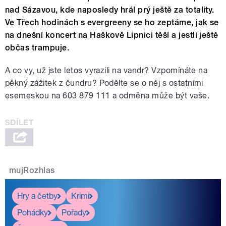
nad Sázavou, kde naposledy hrál prý ještě za totality.
Ve Třech hodinách s evergreeny se ho zeptáme, jak se
na dnešní koncert na Haškově Lipnici těší a jestli ještě
občas trampuje.
A co vy, už jste letos vyrazili na vandr? Vzpomínáte na
pěkný zážitek z čundru? Podělte se o něj s ostatními
esemeskou na 603 879 111 a odměna může být vaše.
mujRozhlas
Hry a četby
Krimi
Pohádky
Pořady