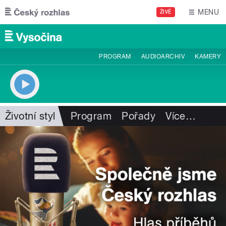
Přejít k hlavnímu obsahu
MENU
ŽIVĚ
PROGRAM
AUDIOARCHIV
KAMERY
Životní styl
Program
Pořady
Více
…