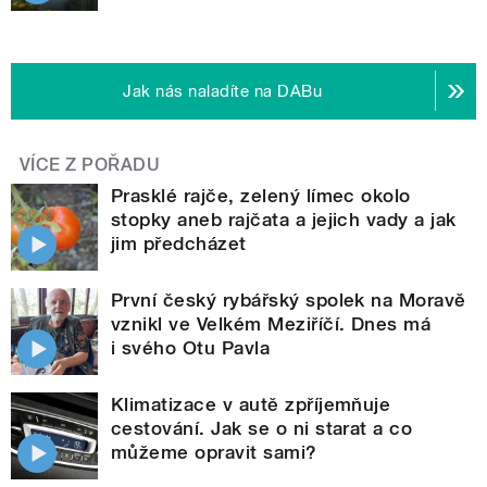
Jak nás naladíte na DABu
VÍCE Z POŘADU
Prasklé rajče, zelený límec okolo
stopky aneb rajčata a jejich vady a jak
jim předcházet
První český rybářský spolek na Moravě
vznikl ve Velkém Meziříčí. Dnes má
i svého Otu Pavla
Klimatizace v autě zpříjemňuje
cestování. Jak se o ni starat a co
můžeme opravit sami?