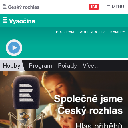
Přejít k hlavnímu obsahu
MENU
ŽIVĚ
PROGRAM
AUDIOARCHIV
KAMERY
Hobby
Program
Pořady
Více
…