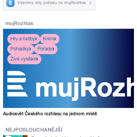
Všechny díly pořadu na mujRozhlas
mujRozhlas
Hry a četby
Krimi
Pohádky
Pořady
Živé vysílání
Audiosvět Českého rozhlasu na jednom místě
NEJPOSLOUCHANĚJŠÍ