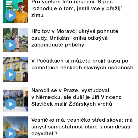
Pro včelaře léto nekončí. Srpen
rozhoduje o tom, jestli včely přežijí
zimu
Hřbitov v Moravči ukrývá pohnuté
osudy. Unikátní kniha odkrývá
zapomenuté příběhy
V Počátkách si můžete projít trasu po
pamětních deskách slavných osobností
Narodil se v Praze, vystudoval
v Německu, ale duší je Jiří Vincenc
Slavíček malíř Žďárských vrchů
Vesničko má, vesničko středisková: má
smysl samostatnost obce s osmdesáti
obyvateli?