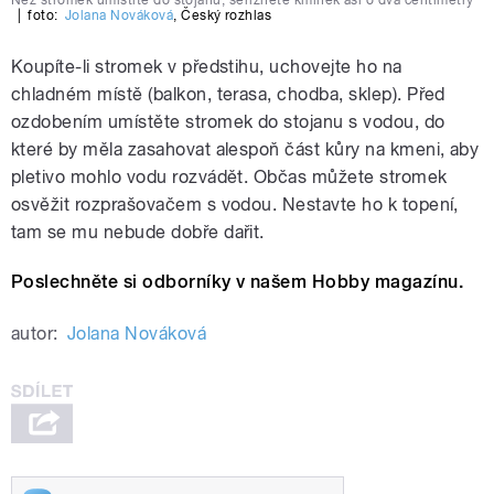
Než stromek umístíte do stojanu, seřízněte kmínek asi o dva centimetry
|
foto:
Jolana Nováková
,
Český rozhlas
Koupíte-li stromek v předstihu, uchovejte ho na
chladném místě (balkon, terasa, chodba, sklep). Před
ozdobením umístěte stromek do stojanu s vodou, do
které by měla zasahovat alespoň část kůry na kmeni, aby
pletivo mohlo vodu rozvádět. Občas můžete stromek
osvěžit rozprašovačem s vodou. Nestavte ho k topení,
tam se mu nebude dobře dařit.
Poslechněte si odborníky v našem Hobby magazínu.
autor:
Jolana Nováková