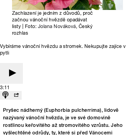
Zachlazení je jedním z důvodů, proč
začnou vánoční hvězdě opadávat
listy | Foto:
Jolana Nováková
, Český
rozhlas
Vybíráme vánoční hvězdu a stromek. Nekupujte zajíce v
pytli
3:11
Pryšec nádherný (Euphorbia pulcherrima), lidově
nazývaný vánoční hvězda, je ve své domovině
rostlinou keřovitého až stromovitého vzrůstu. Jeho
vyšlechtěné odrůdy, ty, které si před Vánocemi