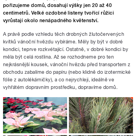
pořizujeme domů, dosahují výšky jen 20 až 40
centimetrů. Velké ozdobné listeny tvořící růžici
vyrůstají okolo nenápadného květenství.
A právě podle vzhledu těch drobných žlutočervených
kvítků vánoční hvězdu vybíráme. Měly by být v dobré
kondici, teprve rozkvétající. Ostatně, v dobré kondici by
měla být celá rostlina. Až se rozhodneme pro ten
nejkrásnější kousek, vánoční hvězdu před transportem z
obchodu zabalíme do papíru (nebo klidně do izotermické
fólie z autolékárničky), a co nejrychleji, ideálně ve
vyhřátém dopravním prostředku, dopravíme domů.