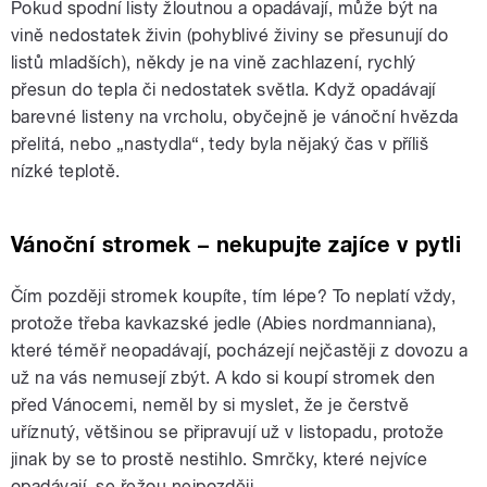
Pokud spodní listy žloutnou a opadávají, může být na
vině nedostatek živin (pohyblivé živiny se přesunují do
listů mladších), někdy je na vině zachlazení, rychlý
přesun do tepla či nedostatek světla. Když opadávají
barevné listeny na vrcholu, obyčejně je vánoční hvězda
přelitá, nebo „nastydla“, tedy byla nějaký čas v příliš
nízké teplotě.
Vánoční stromek – nekupujte zajíce v pytli
Čím později stromek koupíte, tím lépe? To neplatí vždy,
protože třeba kavkazské jedle (Abies nordmanniana),
které téměř neopadávají, pocházejí nejčastěji z dovozu a
už na vás nemusejí zbýt. A kdo si koupí stromek den
před Vánocemi, neměl by si myslet, že je čerstvě
uříznutý, většinou se připravují už v listopadu, protože
jinak by se to prostě nestihlo. Smrčky, které nejvíce
opadávají, se řežou nejpozději.