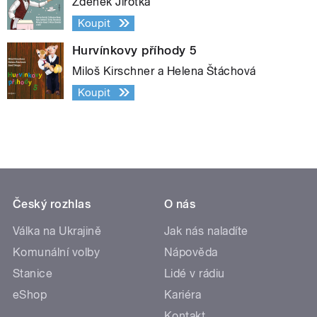
Zdeněk Jirotka
Koupit
Hurvínkovy příhody 5
Miloš Kirschner a Helena Štáchová
Koupit
Český rozhlas
O nás
Válka na Ukrajině
Jak nás naladíte
Komunální volby
Nápověda
Stanice
Lidé v rádiu
eShop
Kariéra
Kontakt