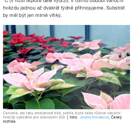
°C (v nižší teplotě déle vydrží). V tomto období vánoční
hvězdu jednou až dvakrát týdně přihnojujeme. Substrát
by měl být jen mírně vlhký.
Červené, ale taky smetanově bílé, světle žluté nebo růžové vánoční
hvězdy vybíráme pro slavnostní stůl
|
foto:
Jolana Nováková
,
Český
rozhlas