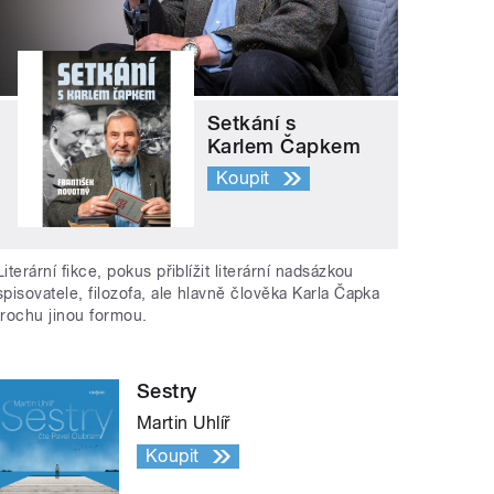
Setkání s
Karlem Čapkem
Koupit
Literární fikce, pokus přiblížit literární nadsázkou
spisovatele, filozofa, ale hlavně člověka Karla Čapka
trochu jinou formou.
Sestry
Martin Uhlíř
Koupit