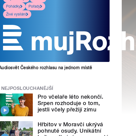
Pohádky
Pořady
Živé vysílání
Audiosvět Českého rozhlasu na jednom místě
NEJPOSLOUCHANĚJŠÍ
Pro včelaře léto nekončí.
Srpen rozhoduje o tom,
jestli včely přežijí zimu
Hřbitov v Moravči ukrývá
pohnuté osudy. Unikátní