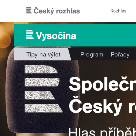
Přejít k hlavnímu obsahu
iRozhlas
Tipy na výlet
Program
Pořady