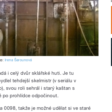
to:
Irena Šarounová
dá i celý dvůr sklářské huti. Je tu
lel tehdejší skelmistr (v seriálu v
 svou roli sehrál i starý kaštan s
té po prohlídce odpočinout.
sa 0098, takže je možné udělat si ve staré