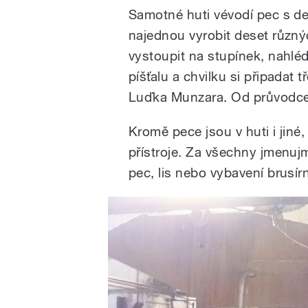
Samotné huti vévodí pec s de
najednou vyrobit deset různý
vystoupit na stupínek, nahlé
píšťalu a chvilku si připadat 
Luďka Munzara. Od průvodce 
Kromě pece jsou v huti i jiné,
přístroje. Za všechny jmenuj
pec, lis nebo vybavení brusírn