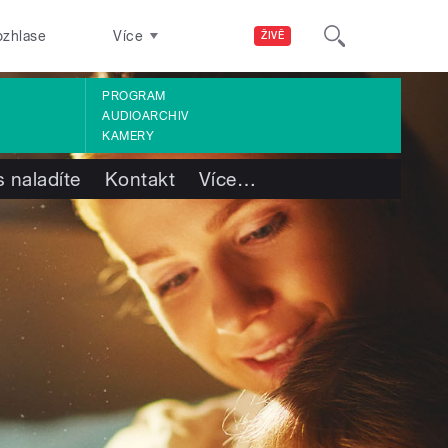
ozhlase
Více
ŽIVĚ
PROGRAM
AUDIOARCHIV
KAMERY
 naladíte
Kontakt
Více
…