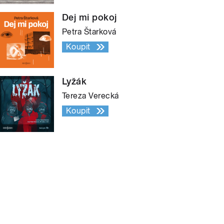
Dej mi pokoj
Petra Štarková
Koupit
Lyžák
Tereza Verecká
Koupit