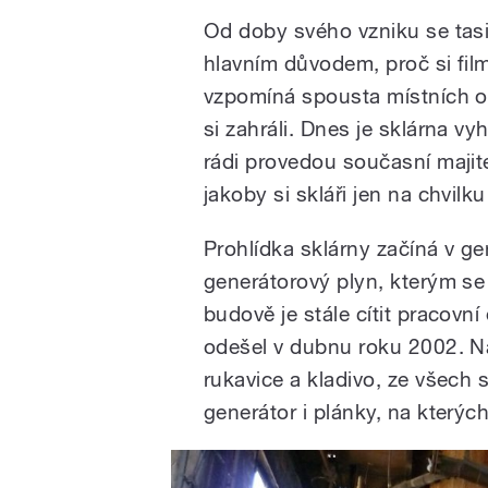
Od doby svého vzniku se tasic
hlavním důvodem, proč si film
vzpomíná spousta místních oby
si zahráli. Dnes je sklárna v
rádi provedou současní majite
jakoby si skláři jen na chvilku
Prohlídka sklárny začíná v ge
generátorový plyn, kterým se 
budově je stále cítit pracovní
odešel v dubnu roku 2002. N
rukavice a kladivo, ze všech
generátor i plánky, na kterých