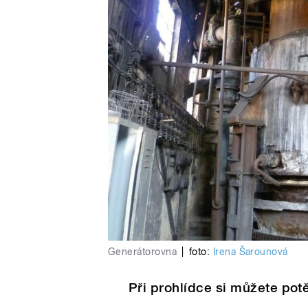
Generátorovna
|
foto:
Irena Šarounová
Při prohlídce si můžete pot