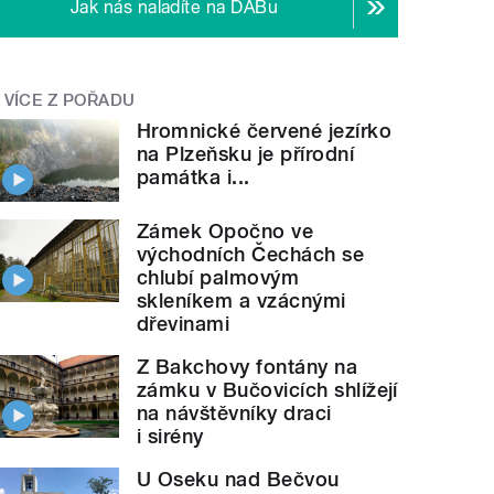
Jak nás naladíte na DABu
VÍCE Z POŘADU
Hromnické červené jezírko
na Plzeňsku je přírodní
památka i...
Zámek Opočno ve
východních Čechách se
chlubí palmovým
skleníkem a vzácnými
dřevinami
Z Bakchovy fontány na
zámku v Bučovicích shlížejí
na návštěvníky draci
i sirény
U Oseku nad Bečvou