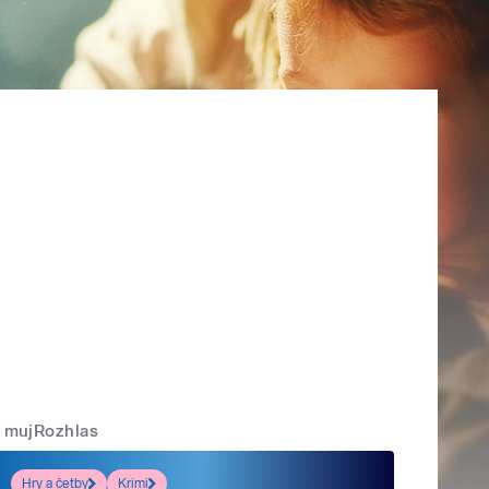
mujRozhlas
Hry a četby
Krimi