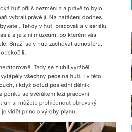
ká huť příliš nezměnila a právě to bylo
aři vybrali právě ji. Na natáčení dodnes
vatel. Tehdy v huti pracovali a v seriálu
yhaslá a je z ní muzeum, po kterém vás
lé. Snaží se v huti zachovat atmosféru,
 odskočili.
nerátorovně. Tady se z uhlí vyráběl
vytápěly všechny pece na huti. I v této
 duch, i když odtud poslední dělník
a ponku se svěrákem leží pracovní
 stran si můžete prohlédnout obrovský
 je vidět princip výroby plynu.