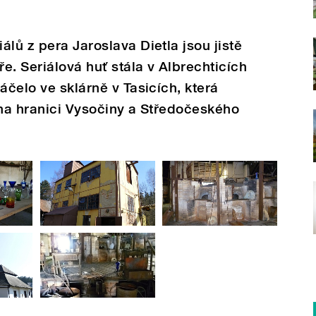
lů z pera Jaroslava Dietla jsou jistě
e. Seriálová huť stála v Albrechticích
áčelo ve sklárně v Tasicích, která
 na hranici Vysočiny a Středočeského