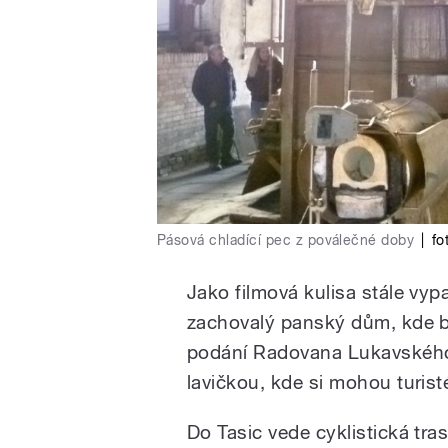
Pásová chladící pec z poválečné doby
|
fo
Jako filmová kulisa stále vypa
zachovalý panský dům, kde byd
podání Radovana Lukavského),
lavičkou, kde si mohou turis
Do Tasic vede cyklistická tra