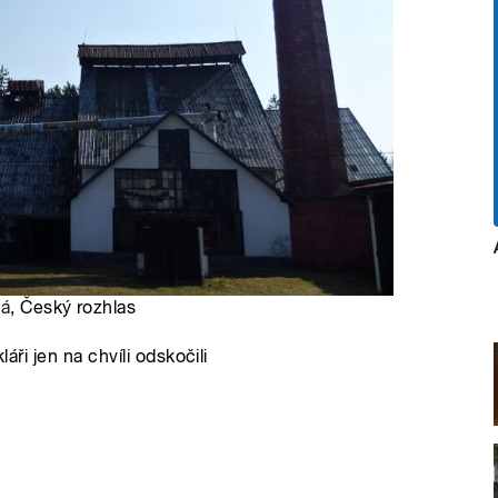
vá
, Český rozhlas
áři jen na chvíli odskočili