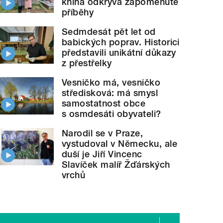
kniha odkrývá zapomenuté
příběhy
Sedmdesát pět let od
babických poprav. Historici
představili unikátní důkazy
z přestřelky
Vesničko má, vesničko
středisková: má smysl
samostatnost obce
s osmdesáti obyvateli?
Narodil se v Praze,
vystudoval v Německu, ale
duší je Jiří Vincenc
Slavíček malíř Žďárských
vrchů