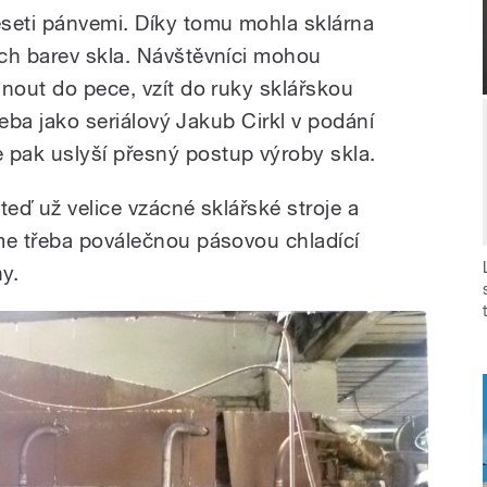
seti pánvemi. Díky tomu mohla sklárna
ch barev skla. Návštěvníci mohou
dnout do pece, vzít do ruky sklářskou
třeba jako seriálový Jakub Cirkl v podání
pak uslyší přesný postup výroby skla.
 teď už velice vzácné sklářské stroje a
me třeba poválečnou pásovou chladící
y.