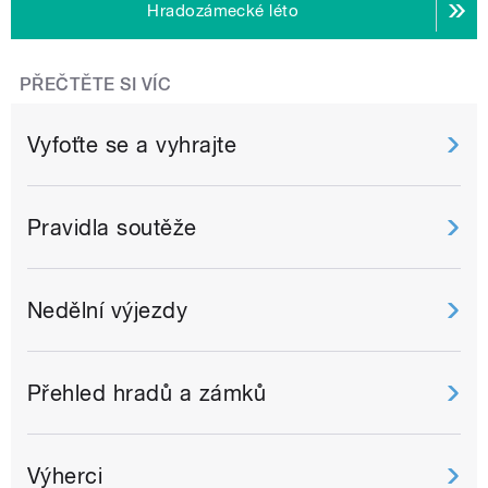
Hradozámecké léto
PŘEČTĚTE SI VÍC
Vyfoťte se a vyhrajte
Pravidla soutěže
Nedělní výjezdy
Přehled hradů a zámků
Výherci