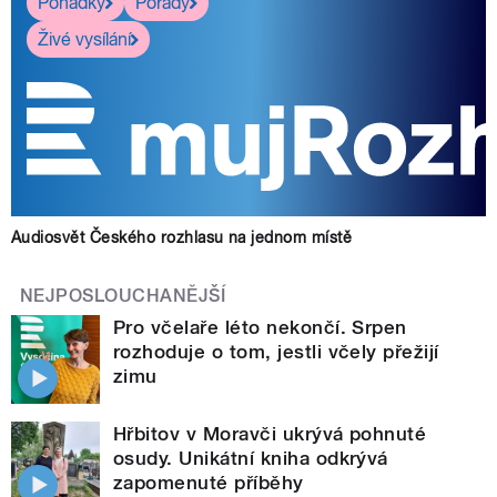
Pohádky
Pořady
Živé vysílání
Audiosvět Českého rozhlasu na jednom místě
NEJPOSLOUCHANĚJŠÍ
Pro včelaře léto nekončí. Srpen
rozhoduje o tom, jestli včely přežijí
zimu
Hřbitov v Moravči ukrývá pohnuté
osudy. Unikátní kniha odkrývá
zapomenuté příběhy