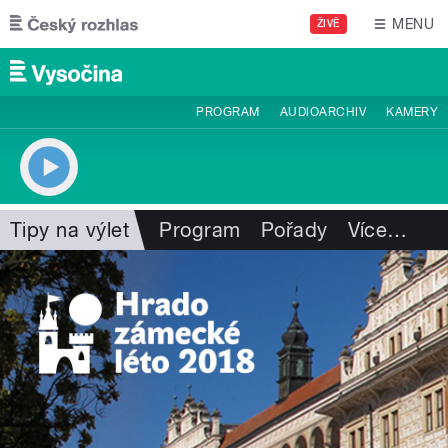
Přejít k hlavnímu obsahu
MENU
ŽIVĚ
PROGRAM
AUDIOARCHIV
KAMERY
Tipy na výlet
Program
Pořady
Více
…