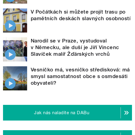
V Počátkách si můžete projít trasu po
pamětních deskách slavných osobností
Narodil se v Praze, vystudoval
v Německu, ale duší je Jiří Vincenc
Slavíček malíř Žďárských vrchů
Vesničko má, vesničko středisková: má
smysl samostatnost obce s osmdesáti
obyvateli?
Jak nás naladíte na DABu