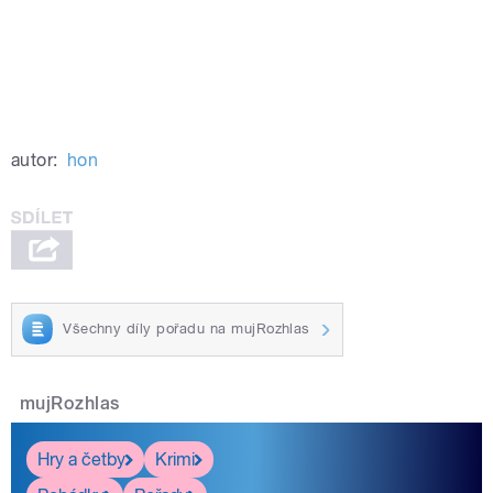
autor:
hon
Všechny díly pořadu na mujRozhlas
mujRozhlas
Hry a četby
Krimi