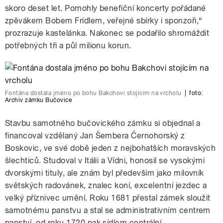
skoro deset let. Pomohly benefiční koncerty pořádané
zpěvákem Bobem Frídlem, veřejné sbírky i sponzoři,“
prozrazuje kastelánka. Nakonec se podařilo shromáždit
potřebných tři a půl milionu korun.
Fontána dostala jméno po bohu Bakchovi stojícím na vrcholu
|
foto:
Archiv zámku Bučovice
Stavbu samotného bučovického zámku si objednal a
financoval vzdělaný Jan Šembera Černohorský z
Boskovic, ve své době jeden z nejbohatších moravských
šlechticů. Studoval v Itálii a Vídni, honosil se vysokými
dvorskými tituly, ale znám byl především jako milovník
světských radovánek, znalec koní, excelentní jezdec a
velký příznivec umění. Roku 1681 přestal zámek sloužit
samotnému panstvu a stal se administrativním centrem
panství, od roku 1720 pak sídlem centrální