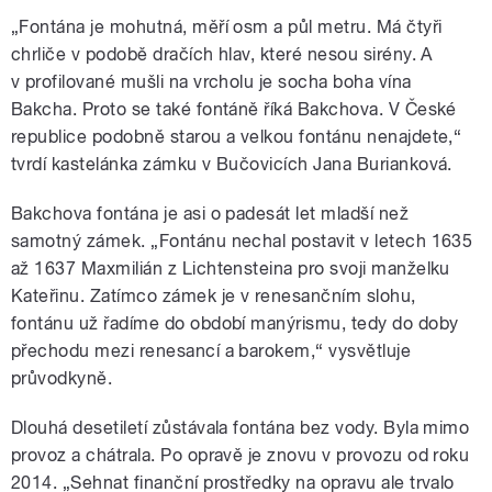
„Fontána je mohutná, měří osm a půl metru. Má čtyři
chrliče v podobě dračích hlav, které nesou sirény. A
v profilované mušli na vrcholu je socha boha vína
Bakcha. Proto se také fontáně říká Bakchova. V České
republice podobně starou a velkou fontánu nenajdete,“
tvrdí kastelánka zámku v Bučovicích Jana Burianková.
Bakchova fontána je asi o padesát let mladší než
samotný zámek. „Fontánu nechal postavit v letech 1635
až 1637 Maxmilián z Lichtensteina pro svoji manželku
Kateřinu. Zatímco zámek je v renesančním slohu,
fontánu už řadíme do období manýrismu, tedy do doby
přechodu mezi renesancí a barokem,“ vysvětluje
průvodkyně.
Dlouhá desetiletí zůstávala fontána bez vody. Byla mimo
provoz a chátrala. Po opravě je znovu v provozu od roku
2014. „Sehnat finanční prostředky na opravu ale trvalo