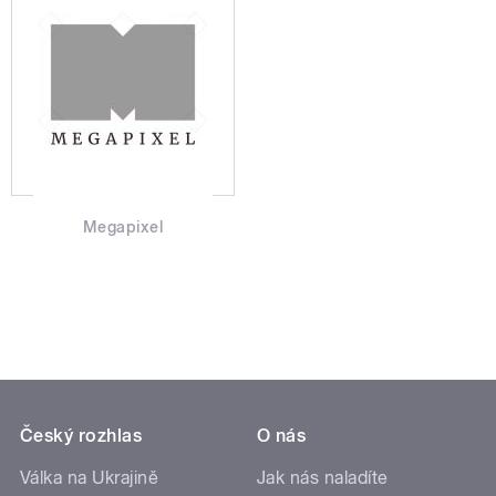
Megapixel
Český rozhlas
O nás
Válka na Ukrajině
Jak nás naladíte