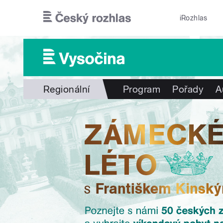
Přejít k hlavnímu obsahu
iRozhlas
Regionální
Program
Pořady
A