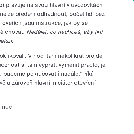
připravuje na svou hlavní v uvozovkách
 nelze předem odhadnout, počet lidí bez
dveřích jsou instrukce, jak by se
mě chovat.
Nedělej, co nechceš, aby jiní
nekuř.
okřikovali. V noci tam několikrát projde
možnost si tam vyprat, vyměnit prádlo, je
 budeme pokračovat i nadále,“ říká
vě a zároveň hlavní iniciátor otevření
since