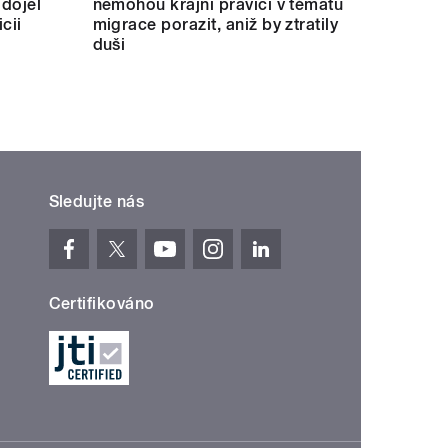
 dojel
nemohou krajní pravici v tématu
cii
migrace porazit, aniž by ztratily
duši
Sledujte nás
Certifikováno