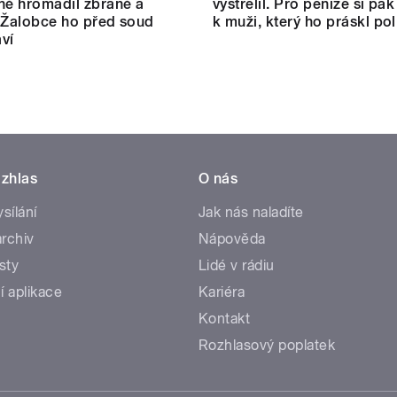
ně hromadil zbraně a
vystřelil. Pro peníze si pak
 Žalobce ho před soud
k muži, který ho práskl poli
ví
zhlas
O nás
ysílání
Jak nás naladíte
rchiv
Nápověda
sty
Lidé v rádiu
í aplikace
Kariéra
Kontakt
Rozhlasový poplatek