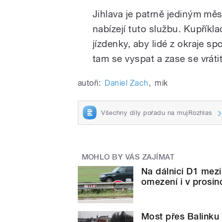
Jihlava je patrně jediným m
nabízejí tuto službu. Kupříklad
jízdenky, aby lidé z okraje sp
tam se vyspat a zase se vrátit
autoři:
Daniel Zach
,
mik
Všechny díly pořadu na mujRozhlas
MOHLO BY VÁS ZAJÍMAT
Na dálnici D1 me
omezení i v prosin
Most přes Balinku v