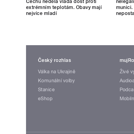
Čechů nedělá vláda dost proti
nelegál
extrémním teplotám. Obavy mají
munici.
nejvíce mladí
neposta
Český rozhlas
mujRo
Válka na Ukrajině
Živé v
Komunální volby
Audioa
Stanice
Podca
eShop
Mobiln