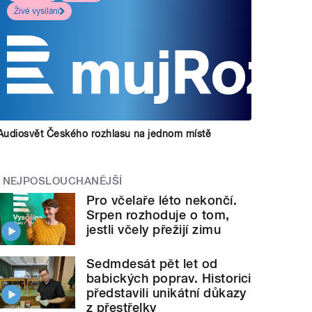
Živé vysílání
Audiosvět Českého rozhlasu na jednom místě
NEJPOSLOUCHANĚJŠÍ
Pro včelaře léto nekončí.
Srpen rozhoduje o tom,
jestli včely přežijí zimu
Sedmdesát pět let od
babických poprav. Historici
představili unikátní důkazy
z přestřelky