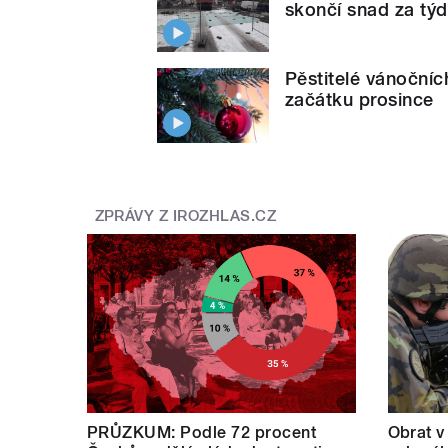
skončí snad za tý
Pěstitelé vánočníc
začátku prosince
ZPRÁVY Z IROZHLAS.CZ
PRŮZKUM: Podle 72 procent
Obrat v