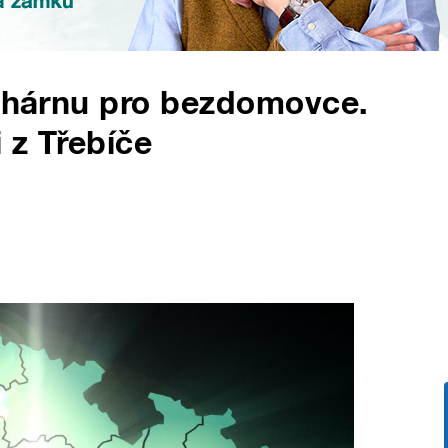
lehárnu pro bezdomovce.
i z Třebíče