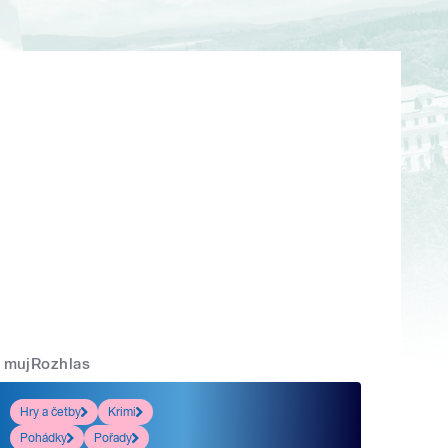
mujRozhlas
Hry a četby
Krimi
Pohádky
Pořady