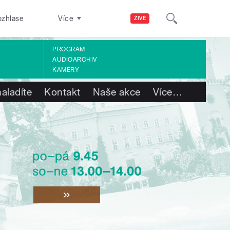
ozhlase
Více
ŽIVĚ
PROGRAM
AUDIOARCHIV
KAMERY
aladíte
Kontakt
Naše akce
Více
…