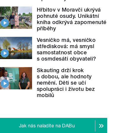
Hřbitov v Moravči ukrývá
pohnuté osudy. Unikátní
kniha odkrývá zapomenuté
příběhy
Vesničko má, vesničko
středisková: má smysl
samostatnost obce
s osmdesáti obyvateli?
Skauting drží krok
s dobou, ale hodnoty
nemění. Děti se učí
spolupráci i životu bez
mobilů
Jak nás naladíte na DABu