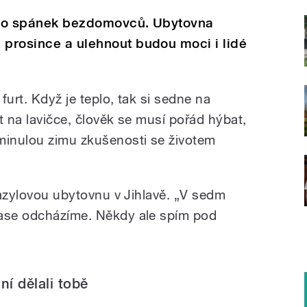
 pro spánek bezdomovců. Ubytovna
 prosince a ulehnout budou moci i lidé
furt. Když je teplo, tak si sedne na
t na lavičce, člověk se musí pořád hýbat,
minulou zimu zkušenosti se životem
i azylovou ubytovnu v Jihlavě. „V sedm
zase odcházíme. Někdy ale spím pod
ní dělali tobě