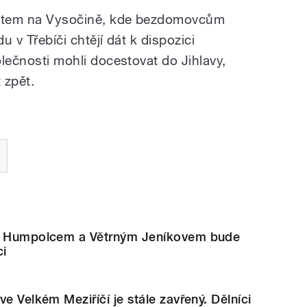
ěstem na Vysočině, kde bezdomovcům
u v Třebíči chtějí dát k dispozici
olečnosti mohli docestovat do Jihlavy,
 zpět.
zi Humpolcem a Větrným Jeníkovem bude
ci
e Velkém Meziříčí je stále zavřený. Dělníci