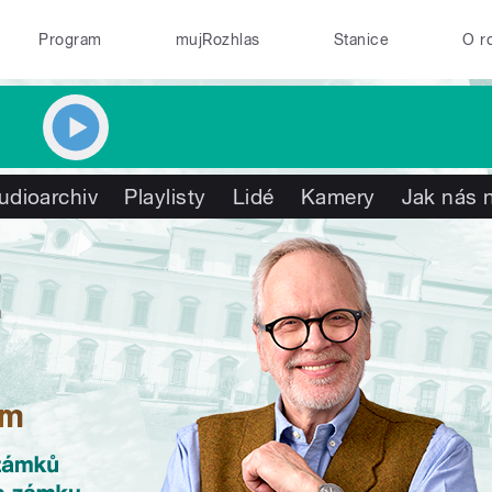
Program
mujRozhlas
Stanice
O r
udioarchiv
Playlisty
Lidé
Kamery
Jak nás n