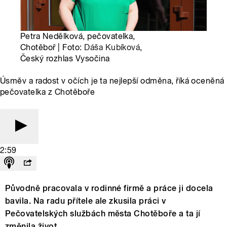
Petra Nedělková, pečovatelka,
Chotěboř | Foto:
Dáša Kubíková
,
Český rozhlas Vysočina
Úsměv a radost v očích je ta nejlepší odměna, říká oceněná
pečovatelka z Chotěboře
2:59
Původně pracovala v rodinné firmě a práce ji docela
bavila. Na radu přítele ale zkusila práci v
Pečovatelských službách města Chotěboře a ta jí
změnila život.