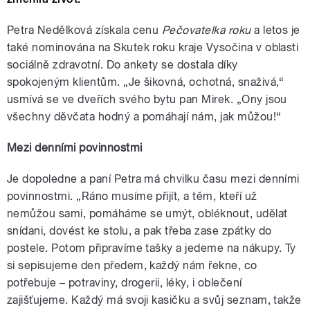
Petra Nedělková získala cenu
Pečovatelka roku
a letos je
také nominována na Skutek roku kraje Vysočina v oblasti
sociálně zdravotní. Do ankety se dostala díky
spokojeným klientům. „Je šikovná, ochotná, snaživá,“
usmívá se ve dveřích svého bytu pan Mirek. „Ony jsou
všechny děvčata hodný a pomáhají nám, jak můžou!“
Mezi denními povinnostmi
Je dopoledne a paní Petra má chvilku času mezi denními
povinnostmi. „Ráno musíme přijít, a těm, kteří už
nemůžou sami, pomáháme se umýt, obléknout, udělat
snídani, dovést ke stolu, a pak třeba zase zpátky do
postele. Potom připravíme tašky a jedeme na nákupy. Ty
si sepisujeme den předem, každý nám řekne, co
potřebuje – potraviny, drogerii, léky, i oblečení
zajišťujeme. Každý má svoji kasičku a svůj seznam, takže