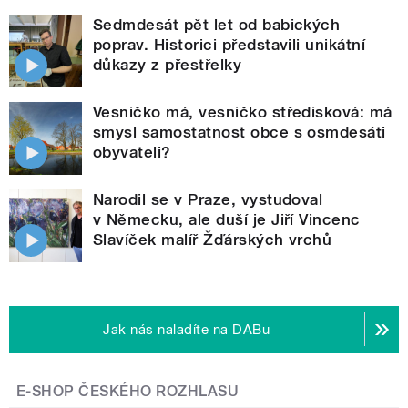
Sedmdesát pět let od babických
poprav. Historici představili unikátní
důkazy z přestřelky
Vesničko má, vesničko středisková: má
smysl samostatnost obce s osmdesáti
obyvateli?
Narodil se v Praze, vystudoval
v Německu, ale duší je Jiří Vincenc
Slavíček malíř Žďárských vrchů
Jak nás naladíte na DABu
E-SHOP ČESKÉHO ROZHLASU