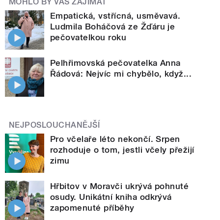
MOHLO BY VÁS ZAJÍMAT
Empatická, vstřícná, usměvavá.
Ludmila Boháčová ze Žďáru je
pečovatelkou roku
Pelhřimovská pečovatelka Anna
Řádová: Nejvíc mi chybělo, když...
NEJPOSLOUCHANĚJŠÍ
Pro včelaře léto nekončí. Srpen
rozhoduje o tom, jestli včely přežijí
zimu
Hřbitov v Moravči ukrývá pohnuté
osudy. Unikátní kniha odkrývá
zapomenuté příběhy