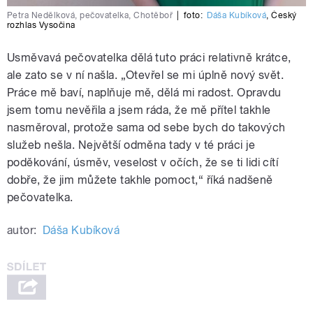
Petra Nedělková, pečovatelka, Chotěboř
|
foto:
Dáša Kubíková
,
Český
rozhlas Vysočina
Usměvavá pečovatelka dělá tuto práci relativně krátce,
ale zato se v ní našla. „Otevřel se mi úplně nový svět.
Práce mě baví, naplňuje mě, dělá mi radost. Opravdu
jsem tomu nevěřila a jsem ráda, že mě přítel takhle
nasměroval, protože sama od sebe bych do takových
služeb nešla. Největší odměna tady v té práci je
poděkování, úsměv, veselost v očích, že se ti lidi cítí
dobře, že jim můžete takhle pomoct,“ říká nadšeně
pečovatelka.
autor:
Dáša Kubíková