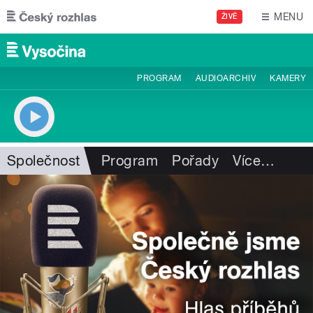
Přejít k hlavnímu obsahu
MENU
ŽIVĚ
PROGRAM
AUDIOARCHIV
KAMERY
Společnost
Program
Pořady
Více
…