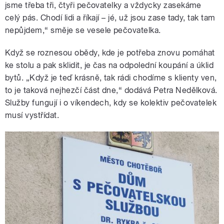
jsme třeba tři, čtyři pečovatelky a vždycky zasekáme
celý pás. Chodí lidi a říkají – jé, už jsou zase tady, tak tam
nepůjdem,“ směje se vesele pečovatelka.
Když se roznesou obědy, kde je potřeba znovu pomáhat
ke stolu a pak sklidit, je čas na odpolední koupání a úklid
bytů. „Když je teď krásně, tak rádi chodíme s klienty ven,
to je taková nejhezčí část dne,“ dodává Petra Nedělková.
Služby fungují i o víkendech, kdy se kolektiv pečovatelek
musí vystřídat.