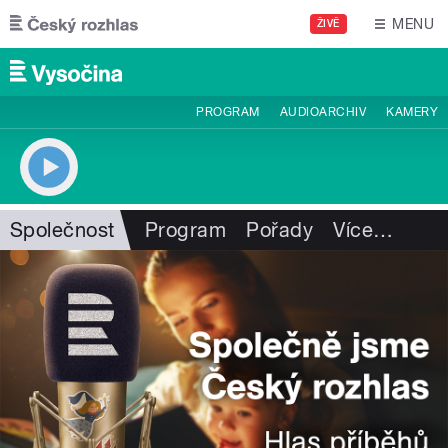
Přejít k hlavnímu obsahu
MENU
ŽIVĚ
PROGRAM
AUDIOARCHIV
KAMERY
Společnost
Program
Pořady
Více
…