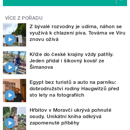
VÍCE Z POŘADU
Z bývalé rozvodny je udírna, náhon se
využívá k chlazení piva. Továrna ve Víru
znovu ožívá
Kříže do české krajiny vždy patřily.
Jeden přidal i šikovný kovář ze
Šimanova
Egypt bez turistů a auto na parníku:
dobrodružství rodiny Haugwitzů před
sto lety na fotografiích
Hřbitov v Moravči ukrývá pohnuté
osudy. Unikátní kniha odkrývá
zapomenuté příběhy