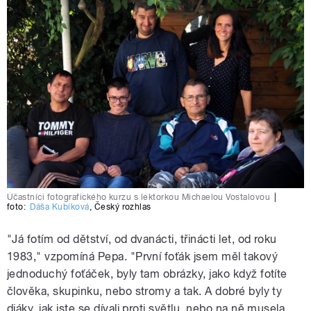
Účastníci fotografického kurzu s lektorkou Michaelou Vostalovou
|
foto:
Dáša Kubíková
,
Český rozhlas
"Já fotím od dětství, od dvanácti, třinácti let, od roku
1983," vzpomíná Pepa. "První foťák jsem měl takový
jednoduchý foťáček, byly tam obrázky, jako když fotíte
člověka, skupinku, nebo stromy a tak. A dobré byly ty
diáky, jak jste se dívali proti světlu, nebo na ně musela