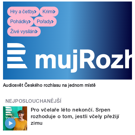
Hry a četby
Krimi
Pohádky
Pořady
Živé vysílání
Audiosvět Českého rozhlasu na jednom místě
NEJPOSLOUCHANĚJŠÍ
Pro včelaře léto nekončí. Srpen
rozhoduje o tom, jestli včely přežijí
zimu