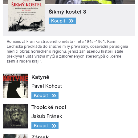
Šikmý kostel 3
Koupit
Románová kronika ztraceného města - léta 1945–1961. Karin
Lednická předkládá do značné míry převratný, dosavadní paradigma
měnící obraz hornického regionu, jehož zahlazenou historii stále
překrývá tlustá vrstva mýtů a zakořeněných stereotypů o „černé
zemi a rudém kraji“.
Katyně
Pavel Kohout
Koupit
Tropické noci
Jakub Fránek
Koupit
Zámek