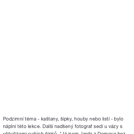
Podzimní téma - kaštany, šípky, houby nebo listí - bylo
náplní této lekce. Další nadšený fotograf sedí u vázy s
větvičkami rudých šípků. "Já jsem Jarda z Domova bez