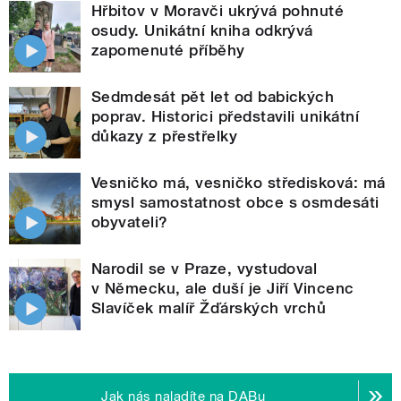
Hřbitov v Moravči ukrývá pohnuté
osudy. Unikátní kniha odkrývá
zapomenuté příběhy
Sedmdesát pět let od babických
poprav. Historici představili unikátní
důkazy z přestřelky
Vesničko má, vesničko středisková: má
smysl samostatnost obce s osmdesáti
obyvateli?
Narodil se v Praze, vystudoval
v Německu, ale duší je Jiří Vincenc
Slavíček malíř Žďárských vrchů
Jak nás naladíte na DABu