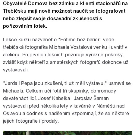
Obyvatelé Domova bez zámku a klienti stacionářů na
Třebíčsku mají nově možnost naučit se fotografovat
nebo zlepšit svoje dosavadní zkušenosti s
pořizováním fotek.
Lekce kurzu nazvaného "Fotíme bez bariér" vede
třebíčská fotografka Michaela Vostalová venku i uvnitř v
ateliéru. Po prvních lekcích pozoruje výrazné pokroky,
zvlášť když někteří z amatérských fotografů dokonce už
vystavovali.
"Jarda i Pepa jsou zkušení, ti už měli výstavu," usmívá se
Michaela. Celkem učí fotit tři skupinky, dohromady
devatenáct lidí. Josef Kabelka i Jaroslav Šaman
vystavovali před několika lety v kavárně v Náměšti nad
Oslavou a dodnes s nadšením vzpomínají, že se některé
jejich fotografie i prodaly.