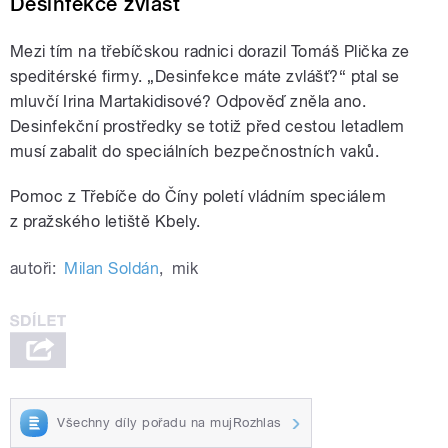
Desinfekce zvlášť
Mezi tím na třebíčskou radnici dorazil Tomáš Plička ze
speditérské firmy. „Desinfekce máte zvlášť?“ ptal se
mluvčí Irina Martakidisové? Odpověď zněla ano.
Desinfekční prostředky se totiž před cestou letadlem
musí zabalit do speciálních bezpečnostních vaků.
Pomoc z Třebíče do Číny poletí vládním speciálem
z pražského letiště Kbely.
autoři:
Milan Soldán
,
mik
Všechny díly pořadu na mujRozhlas