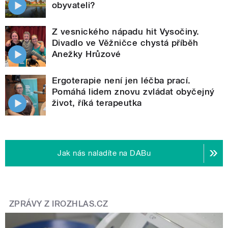
obyvateli?
Z vesnického nápadu hit Vysočiny.
Divadlo ve Věžničce chystá příběh
Anežky Hrůzové
Ergoterapie není jen léčba prací.
Pomáhá lidem znovu zvládat obyčejný
život, říká terapeutka
Jak nás naladíte na DABu
ZPRÁVY Z IROZHLAS.CZ