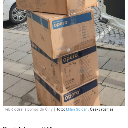
Třebíč odesílá pomoc do Číny
|
foto:
Milan Soldán
,
Český rozhlas