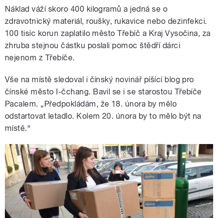
Náklad váží skoro 400 kilogramů a jedná se o
zdravotnický materiál, roušky, rukavice nebo dezinfekci.
100 tisíc korun zaplatilo město Třebíč a Kraj Vysočina, za
zhruba stejnou částku poslali pomoc štědří dárci
nejenom z Třebíče.
Vše na místě sledoval i čínský novinář píšící blog pro
čínské město I-čchang. Bavil se i se starostou Třebíče
Pacalem. „Předpokládám, že 18. února by mělo
odstartovat letadlo. Kolem 20. února by to mělo být na
místě.“