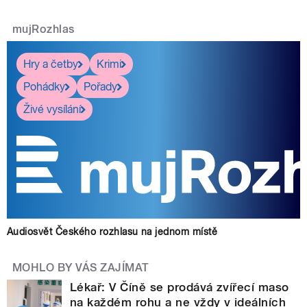
mujRozhlas
Hry a četby
Krimi
Pohádky
Pořady
Živé vysílání
Audiosvět Českého rozhlasu na jednom místě
MOHLO BY VÁS ZAJÍMAT
Lékař: V Číně se prodává zvířecí maso
na každém rohu a ne vždy v ideálních