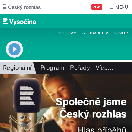
Přejít k hlavnímu obsahu
MENU
ŽIVĚ
PROGRAM
AUDIOARCHIV
KAMERY
Regionální
Program
Pořady
Více
…