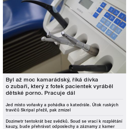
Byl až moc kamarádský, říká dívka
o zubaři, který z fotek pacientek vyráběl
dětské porno. Pracuje dál
Jed místo voňavky a pohádka o katedrále. Útok ruských
travičů Skripal přežil, pak zmizel
Dozimetr tentokrát bez svědků. Soud se vrací k rozplétání
kauzy, bude přehrávat odposlechy a záznamy z kamer