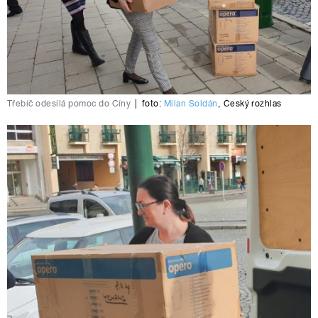
Třebíč odesílá pomoc do Číny
|
foto:
Milan Soldán
,
Český rozhlas