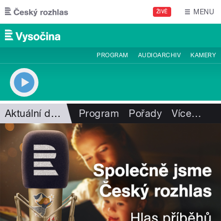
Přejít k hlavnímu obsahu
MENU
ŽIVĚ
PROGRAM
AUDIOARCHIV
KAMERY
Aktuální dění
Program
Pořady
Více
…