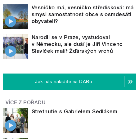
Vesničko má, vesničko středisková: má
smysl samostatnost obce s osmdesáti
obyvateli?
Narodil se v Praze, vystudoval
v Německu, ale duší je Jiří Vincenc
Slavíček malíř Žďárských vrchů
Jak nás naladíte na DABu
VÍCE Z POŘADU
Stretnutie s Gabrielem Sedlákem