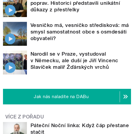
poprav. Historici představili unikátní
důkazy z přestřelky
Vesničko má, vesničko středisková: má
smysl samostatnost obce s osmdesáti
obyvateli?
Narodil se v Praze, vystudoval
v Německu, ale duší je Jiří Vincenc
Slavíček malíř Žďárských vrchů
Jak nás naladíte na DABu
VÍCE Z POŘADU
Páteční Noční linka: Když čáp přestane
stačit