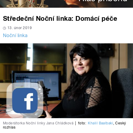
Středeční Noční linka: Domácí péče
13. únor 2019
Noční linka
Moderátorka Noční linky Jana Chládková
|
foto:
Khalil Baalbaki
,
Český
rozhlas