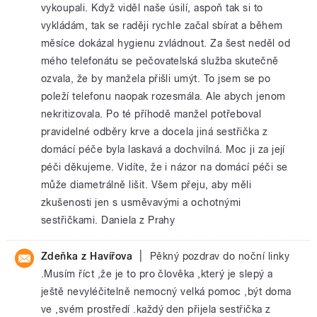
vykoupali. Když viděl naše úsilí, aspoň tak si to
vykládám, tak se raději rychle začal sbírat a během
měsíce dokázal hygienu zvládnout. Za šest neděl od
mého telefonátu se pečovatelská služba skutečně
ozvala, že by manžela přišli umýt. To jsem se po
poleží telefonu naopak rozesmála. Ale abych jenom
nekritizovala. Po té příhodě manžel potřeboval
pravidelné odběry krve a docela jiná sestřička z
domácí péče byla laskavá a dochvilná. Moc ji za její
péči děkujeme. Vidíte, že i názor na domácí péči se
může diametrálně lišit. Všem přeju, aby měli
zkušenosti jen s usměvavými a ochotnými
sestřičkami. Daniela z Prahy
|
Zdeňka z Havířova
Pěkný pozdrav do noční linky
.Musím říct ,že je to pro člověka ,který je slepý a
ještě nevyléčitelně nemocný velká pomoc ,být doma
ve ,svém prostředí .každý den přijela sestřička z