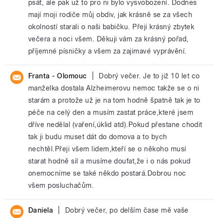
psát, ale pak už to pro ni bylo vysvobození. Dodnes
mají moji rodiče můj obdiv, jak krásně se za všech
okolností starali o naši babičku. Přeji krásný zbytek
večera a noci všem. Děkuji vám za krásný pořad,
příjemné písničky a všem za zajimavé vyprávění.
|
Franta - Olomouc
Dobrý večer. Je to již 10 let co
manželka dostala Alzheimerovu nemoc takže se o ni
starám a protože už je na tom hodně špatně tak je to
péče na celý den a musím zastat práce,které jsem
dříve nedělal (vaření,úklid atd).Pokud přestane chodit
tak ji budu muset dát do domova a to bych
nechtěl.Přeji všem lidem,kteří se o někoho musí
starat hodně sil a musíme doufat,že i o nás pokud
onemocníme se také někdo postará.Dobrou noc
všem posluchačům.
|
Daniela
Dobrý večer, po delším čase mě vaše