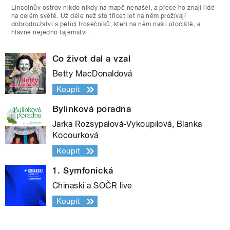
Lincolnův ostrov nikdo nikdy na mapě nenašel, a přece ho znají lidé
na celém světě. Už déle než sto třicet let na něm prožívají
dobrodružství s pěticí trosečníků, kteří na něm našli útočiště, a
hlavně nejedno tajemství.
Co život dal a vzal
Betty MacDonaldová
Koupit
Bylinková poradna
Jarka Rozsypalová-Vykoupilová, Blanka
Kocourková
Koupit
1. Symfonická
Chinaski a SOČR live
Koupit