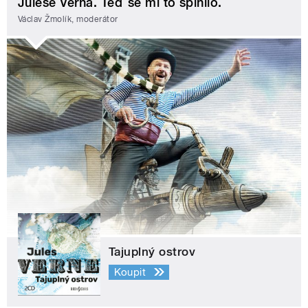
Julese Verna. Teď se mi to splnilo.
Václav Žmolík, moderátor
Tajuplný ostrov
Koupit