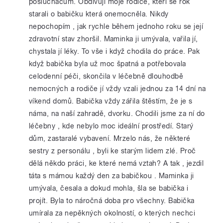
posluchačům. Obdivuji moje rodiče, kteří se rok
starali o babičku která onemocněla. Nikdy
nepochopím , jak rychle během jednoho roku se její
zdravotní stav zhoršil. Maminka ji umývala, vařila jí,
chystala jí léky. To vše i když chodila do práce. Pak
když babička byla už moc špatná a potřebovala
celodenní péči, skončila v léčebně dlouhodbě
nemocných a rodiče jí vždy vzali jednou za 14 dní na
víkend domů. Babička vždy zářila štěstím, že je s
náma, na naší zahradě, dvorku. Chodili jsme za ní do
léčebny , kde nebylo moc ideální prostředí. Starý
dům, zastaralé vybavení. Mrzelo nás, že některé
sestry z personálu , byli ke starým lidem zlé. Proč
dělá někdo práci, ke které nemá vztah? A tak , jezdil
táta s mámou každý den za babičkou . Maminka ji
umývala, česala a dokud mohla, šla se babička i
projít. Byla to náročná doba pro všechny. Babička
umírala za nepěkných okolností, o kterých nechci