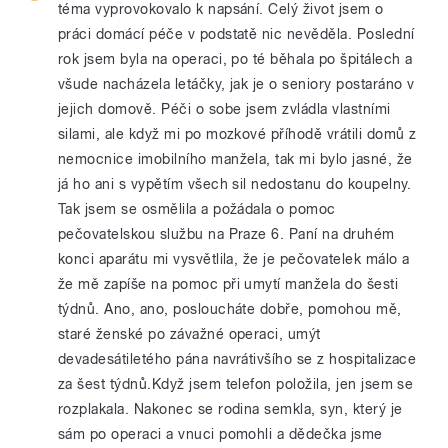
téma vyprovokovalo k napsání. Celý život jsem o
práci domácí péče v podstatě nic nevěděla. Poslední
rok jsem byla na operaci, po té běhala po špitálech a
všude nacházela letáčky, jak je o seniory postaráno v
jejich domově. Péči o sobe jsem zvládla vlastními
silami, ale když mi po mozkové příhodě vrátili domů z
nemocnice imobilního manžela, tak mi bylo jasné, že
já ho ani s vypětím všech sil nedostanu do koupelny.
Tak jsem se osmělila a požádala o pomoc
pečovatelskou službu na Praze 6. Paní na druhém
konci aparátu mi vysvětlila, že je pečovatelek málo a
že mě zapíše na pomoc při umytí manžela do šesti
týdnů. Ano, ano, posloucháte dobře, pomohou mě,
staré ženské po závažné operaci, umýt
devadesátiletého pána navrátivšího se z hospitalizace
za šest týdnů.Když jsem telefon položila, jen jsem se
rozplakala. Nakonec se rodina semkla, syn, který je
sám po operaci a vnuci pomohli a dědečka jsme