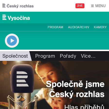
Přejít k hlavnímu obsahu
MENU
ŽIVĚ
PROGRAM
AUDIOARCHIV
KAMERY
Společnost
Program
Pořady
Více
…