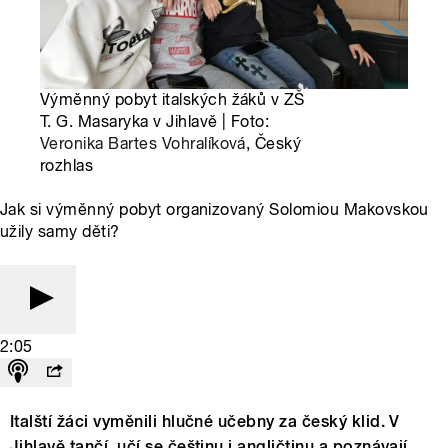
Výměnný pobyt italských žáků v ZŠ
T. G. Masaryka v Jihlavě | Foto:
Veronika Bartes Vohralíková
, Český
rozhlas
Jak si výměnný pobyt organizovaný Solomiou Makovskou
užily samy děti?
2:05
Italští žáci vyměnili hlučné učebny za český klid. V
Jihlavě tančí, učí se češtinu i angličtinu a poznávají