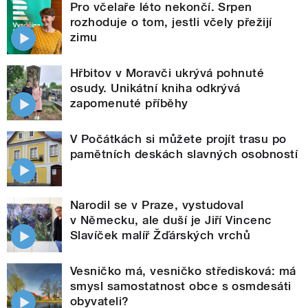
Pro včelaře léto nekončí. Srpen
rozhoduje o tom, jestli včely přežijí
zimu
Hřbitov v Moravči ukrývá pohnuté
osudy. Unikátní kniha odkrývá
zapomenuté příběhy
V Počátkách si můžete projít trasu po
pamětních deskách slavných osobností
Narodil se v Praze, vystudoval
v Německu, ale duší je Jiří Vincenc
Slavíček malíř Žďárských vrchů
Vesničko má, vesničko středisková: má
smysl samostatnost obce s osmdesáti
obyvateli?