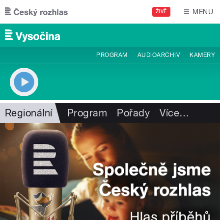
Přejít k hlavnímu obsahu
MENU
ŽIVĚ
PROGRAM
AUDIOARCHIV
KAMERY
Regionální
Program
Pořady
Více
…