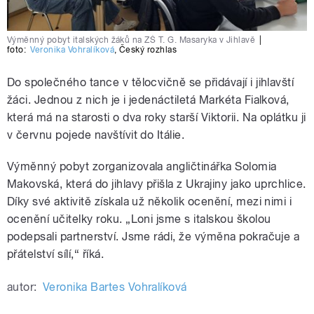
Výměnný pobyt italských žáků na ZŠ T. G. Masaryka v Jihlavě
|
foto:
Veronika Vohralíková
,
Český rozhlas
Do společného tance v tělocvičně se přidávají i jihlavští
žáci. Jednou z nich je i jedenáctiletá Markéta Fialková,
která má na starosti o dva roky starší Viktorii. Na oplátku ji
v červnu pojede navštívit do Itálie.
Výměnný pobyt zorganizovala angličtinářka Solomia
Makovská, která do jihlavy přišla z Ukrajiny jako uprchlice.
Díky své aktivitě získala už několik ocenění, mezi nimi i
ocenění učitelky roku. „Loni jsme s italskou školou
podepsali partnerství. Jsme rádi, že výměna pokračuje a
přátelství sílí,“ říká.
autor:
Veronika Bartes Vohralíková