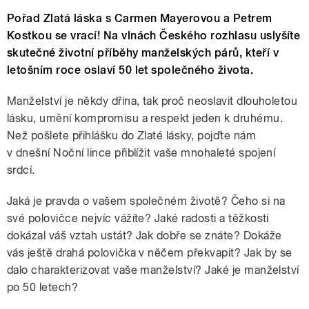
Pořad Zlatá láska s Carmen Mayerovou a Petrem
Kostkou se vrací! Na vlnách Českého rozhlasu uslyšíte
skutečné životní příběhy manželských párů, kteří v
letošním roce oslaví 50 let společného života.
Manželství je někdy dřina, tak proč neoslavit dlouholetou
lásku, umění kompromisu a respekt jeden k druhému.
Než pošlete přihlášku do Zlaté lásky, pojďte nám
v dnešní Noční lince přiblížit vaše mnohaleté spojení
srdcí.
Jaká je pravda o vašem společném životě? Čeho si na
své polovičce nejvíc vážíte? Jaké radosti a těžkosti
dokázal váš vztah ustát? Jak dobře se znáte? Dokáže
vás ještě drahá polovička v něčem překvapit? Jak by se
dalo charakterizovat vaše manželství? Jaké je manželství
po 50 letech?