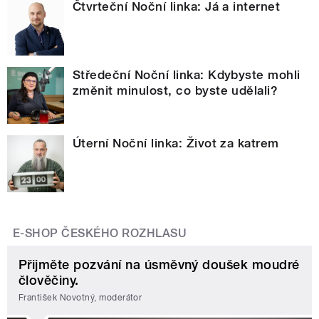
Čtvrteční Noční linka: Já a internet
Středeční Noční linka: Kdybyste mohli
změnit minulost, co byste udělali?
Úterní Noční linka: Život za katrem
E-SHOP ČESKÉHO ROZHLASU
Přijměte pozvání na úsměvný doušek moudré
člověčiny.
František Novotný, moderátor