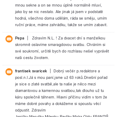
mnou sekne a on se mnou úplně normálně mluví,
jako by se nic nestalo. Ale jinak já jsem v podstatě
hodná, všechno doma udělám, ráda se směju, umím
ruční práce, máme zahrádku, takže se umím zabavit.
|
Pepa
Zdravím N.L. ! Za dvacet dní s manželkou
skromně oslavíme smaragdovou svatbu. Chráním si
své soukromí, určitě bych do rozhlasu nešel vyprávět
naši cestu životem.
|
frantisek svaricek
Dobrý večér p.redaktore a
posl.n.l.Já s mou paní,jsme už 63 roků.Dnešní pořad
je sice o zlaté svatbě,ale ta naše je něco mezi
diamantovou a kamennou svatbou,tak dlouho už tu
káru společně táhnem. Hlavni příčinu vidím v tom že
máme dobré povahy a dokážeme si spoustu věcí
odpustit. Zdravím
Janičky,Marušky,Milenku,Pavlíky,Mirka,Oldu.FRANTIŠ