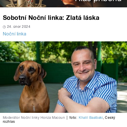
Sobotní Noční linka: Zlatá láska
24. únor 2024
Noční linka
Moderátor Noční linky Honza Macoun
|
foto:
Khalil Baalbaki
,
Český
rozhlas