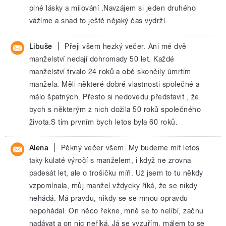
plné lásky a milování .Navzájem si jeden druhého
vážíme a snad to ještě nějaký čas vydrží.
|
Libuše
Přeji všem hezký večer. Ani mé dvě
manželství nedají dohromady 50 let. Každé
manželství trvalo 24 roků a obě skončily úmrtím
manžela. Měli některé dobré vlastnosti společné a
málo špatných. Přesto si nedovedu představit , že
bych s některým z nich dožila 50 roků společného
života.S tím prvním bych letos byla 60 roků.
|
Alena
Pěkný večer všem. My budeme mít letos
taky kulaté výročí s manželem, i když ne zrovna
padesát let, ale o trošičku míň. Už jsem to tu někdy
vzpomínala, můj manžel vždycky říká, že se nikdy
nehádá. Má pravdu, nikdy se se mnou opravdu
nepohádal. On něco řekne, mně se to nelíbí, začnu
nadávat a on nic neříká. Já se vyzuřím, málem to se