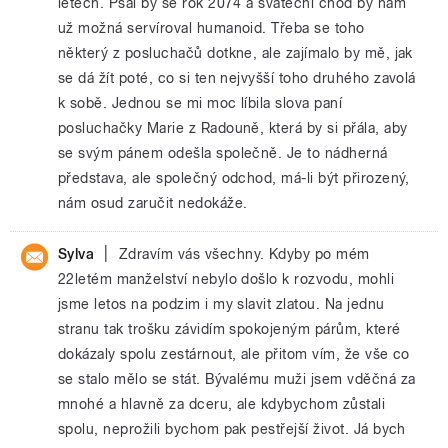
letech. Psal by se rok 2074 a sváteční chod by nám
už možná servíroval humanoid. Třeba se toho
některý z posluchačů dotkne, ale zajímalo by mě, jak
se dá žít poté, co si ten nejvyšší toho druhého zavolá
k sobě. Jednou se mi moc líbila slova paní
posluchačky Marie z Radouně, která by si přála, aby
se svým pánem odešla společně. Je to nádherná
představa, ale společný odchod, má-li být přirozený,
nám osud zaručit nedokáže.
|
Sylva
Zdravím vás všechny. Kdyby po mém
22letém manželství nebylo došlo k rozvodu, mohli
jsme letos na podzim i my slavit zlatou. Na jednu
stranu tak trošku závidím spokojeným párům, které
dokázaly spolu zestárnout, ale přitom vím, že vše co
se stalo mělo se stát. Bývalému muži jsem vděčná za
mnohé a hlavně za dceru, ale kdybychom zůstali
spolu, neprožili bychom pak pestřejší život. Já bych