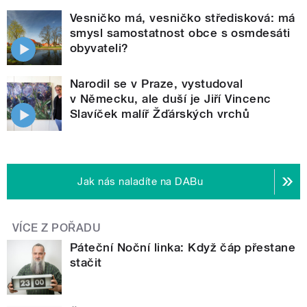
Vesničko má, vesničko středisková: má
smysl samostatnost obce s osmdesáti
obyvateli?
Narodil se v Praze, vystudoval
v Německu, ale duší je Jiří Vincenc
Slavíček malíř Žďárských vrchů
Jak nás naladíte na DABu
VÍCE Z POŘADU
Páteční Noční linka: Když čáp přestane
stačit