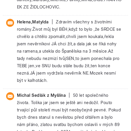
EK ZE ŽIDLOCHOVIC.
|
Helena,Matylda
Zdravím všechny s životními
romány.Život můj byl BÉH,když to bylo ,že SRDCE se
chvělo a chtělo zpomalit,chvíli jsem koukala,řekla
jsem nevěrníkovi JÁ chci žít,a dala jak se říká nohy
na ramena,a utekla do Španělska na 3 měsíce.Až
tady nebudu nezmizí tvůjSEN,to jsem ponechala pro
TEBE jen,ve SNU budu stále budu žít,ten konce
nezná.JÁ jsem vydržela nevěrník NE.Mozek nesmí
být v kalhotách.
|
Michal Sedlák z Myšlína
50 let společného
života. Tolika jar jsem se ještě ani nedožil. Pouto
trvající půl století musí být neobyčejně pevné. Pokud
bych dnes stanul s nevěstou před oltářem a bylo
nám přáno, zlatou svatbu bychom oslavili v mých 89