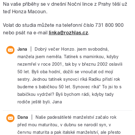
Na vaše příběhy se v dnešní Noční lince z Prahy těší už
teď Honza Macoun.
Volat do studia můžete na telefonní číslo 731 800 900
nebo psát na e-mail
linka@rozhlas.cz
.
|
Jana
Dobrý večer Honzo. jsem svobodná,
manžela jsem neměla. Tatínek s maminkou, kdyby
nezemřel v roce 2001, tak by v březnu 2002 oslavili
50 let. Byli oba hodní, dožili se vnoučat od mojí
sestry. Jednou tatínek synovci ríká Radku přístí rok
budeme s babičkou 50 let. Synovec ríká" To jsi to s
babičkou vydržel? Byli bychom rádi, kdyby tady
rodiče ještě byli. Jana
|
Dana
Naše padesátileté manželství začalo rok
před mou maturitou, v dubnu se narodil syn, v
červnu maturita a pak italské manželství, ale přesto