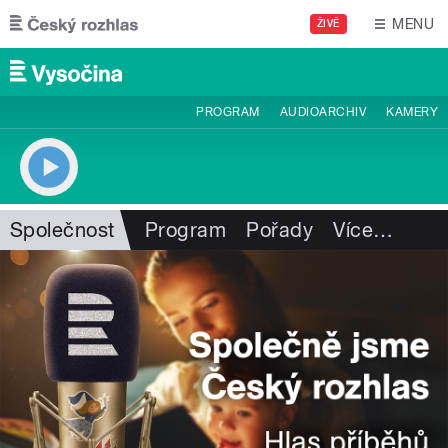
Přejít k hlavnímu obsahu
MENU
ŽIVĚ
PROGRAM
AUDIOARCHIV
KAMERY
Společnost
Program
Pořady
Více
…