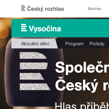
Přejít k hlavnímu obsahu
iRozhlas
Aktuální dění
Program
Pořady