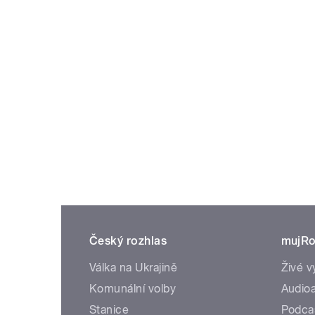
Český rozhlas
mujRo
Válka na Ukrajině
Živé v
Komunální volby
Audioa
Stanice
Podca