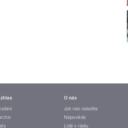
zhlas
O nás
ysílání
Jak nás naladíte
rchiv
Nápověda
sty
Lidé v rádiu