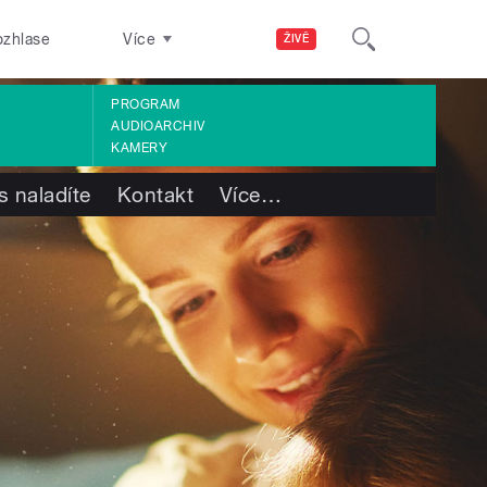
ozhlase
Více
ŽIVĚ
PROGRAM
AUDIOARCHIV
KAMERY
s naladíte
Kontakt
Více
…