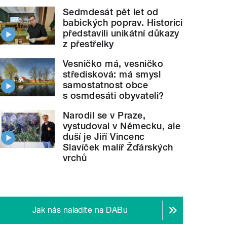
Sedmdesát pět let od
babických poprav. Historici
představili unikátní důkazy
z přestřelky
Vesničko má, vesničko
středisková: má smysl
samostatnost obce
s osmdesáti obyvateli?
Narodil se v Praze,
vystudoval v Německu, ale
duší je Jiří Vincenc
Slavíček malíř Žďárských
vrchů
Jak nás naladíte na DABu