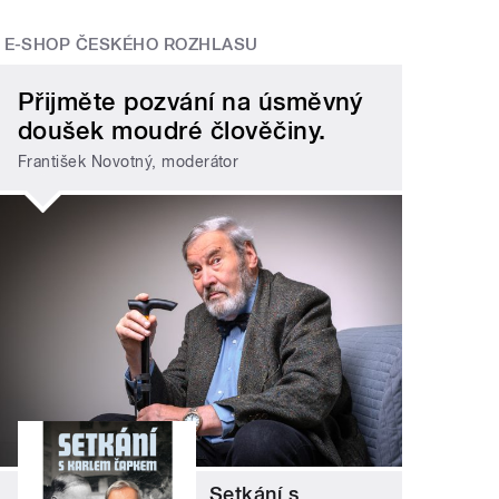
E-SHOP ČESKÉHO ROZHLASU
Přijměte pozvání na úsměvný
doušek moudré člověčiny.
František Novotný, moderátor
Setkání s