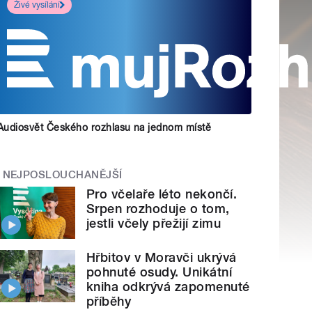
Živé vysílání
Audiosvět Českého rozhlasu na jednom místě
NEJPOSLOUCHANĚJŠÍ
Pro včelaře léto nekončí.
Srpen rozhoduje o tom,
jestli včely přežijí zimu
Hřbitov v Moravči ukrývá
pohnuté osudy. Unikátní
kniha odkrývá zapomenuté
příběhy