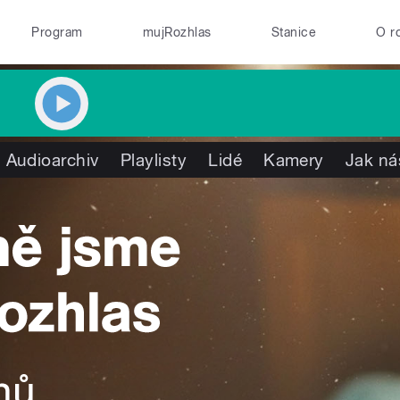
Program
mujRozhlas
Stanice
O r
Audioarchiv
Playlisty
Lidé
Kamery
Jak ná