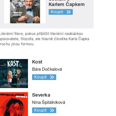
Karlem Čapkem
Koupit
Literární fikce, pokus přiblížit literární nadsázkou
spisovatele, filozofa, ale hlavně člověka Karla Čapka
trochu jinou formou.
Kost
Bára Dočkalová
Koupit
Severka
Nina Špitálníková
Koupit