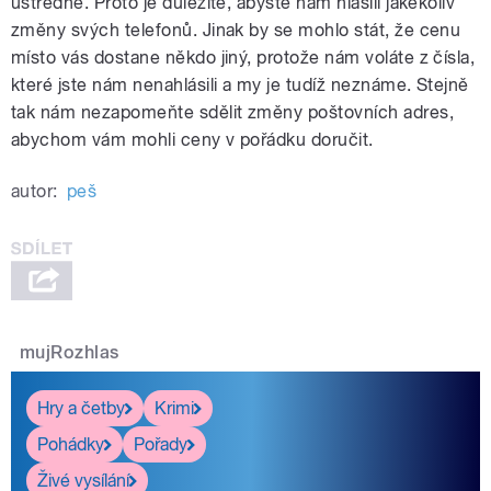
ústředně. Proto je důležité, abyste nám hlásili jakékoliv
změny svých telefonů. Jinak by se mohlo stát, že cenu
místo vás dostane někdo jiný, protože nám voláte z čísla,
které jste nám nenahlásili a my je tudíž neznáme. Stejně
tak nám nezapomeňte sdělit změny poštovních adres,
abychom vám mohli ceny v pořádku doručit.
autor:
peš
mujRozhlas
Hry a četby
Krimi
Pohádky
Pořady
Živé vysílání