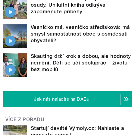
osudy. Unikátní kniha odkrývá
zapomenuté příběhy
Vesničko má, vesničko středisková: má
smysl samostatnost obce s osmdesáti
obyvateli?
Skauting drží krok s dobou, ale hodnoty
nemění. Děti se učí spolupráci i životu
bez mobilů
Jak nás naladíte na DABu
VÍCE Z POŘADU
Startují deváté Výmoly.cz: Nahlaste a
pomozte opravit...