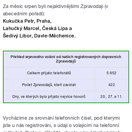
Za měsíc srpen byli nejaktivnějšími Zpravodaji (v
abecedním pořadí):
Kukučka Petr, Praha,
Lahučký Marcel, Česká Lípa a
Šedivý Libor, Davle-Měchenice.
Přehled srpnového volání od našich
registrovaných dopravních
Zpravodajů
Celkem přijato telefonátů
5 652
Počet Zpravodajů, kteří zavolali
422
Dny, ve kterých bylo přijato nejvíce hovorů
20., 27. a 11.
Vycházíme ze srovnání telefonních čísel, pod kterými
jste u nás registrováni, s údaji o volajícím na telefonní