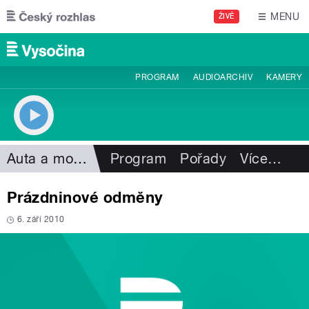
Přejít k hlavnímu obsahu
MENU
ŽIVĚ
PROGRAM
AUDIOARCHIV
KAMERY
Auta a motorismus
Program
Pořady
Více
…
Prázdninové odměny
6. září 2010