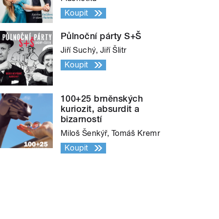
Koupit
Půlnoční párty S+Š
Jiří Suchý, Jiří Šlitr
Koupit
100+25 brněnských
kuriozit, absurdit a
bizarností
Miloš Šenkýř, Tomáš Kremr
Koupit