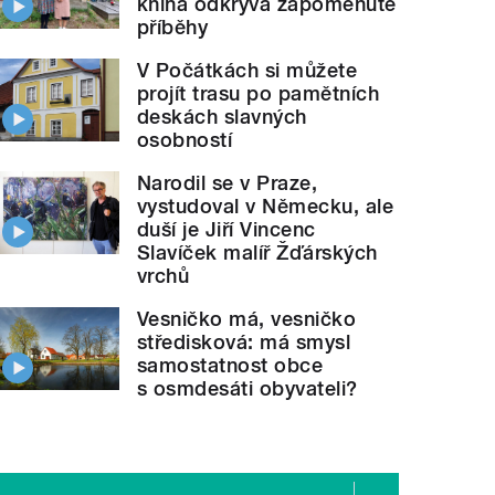
kniha odkrývá zapomenuté
příběhy
V Počátkách si můžete
projít trasu po pamětních
deskách slavných
osobností
Narodil se v Praze,
vystudoval v Německu, ale
duší je Jiří Vincenc
Slavíček malíř Žďárských
vrchů
Vesničko má, vesničko
středisková: má smysl
samostatnost obce
s osmdesáti obyvateli?