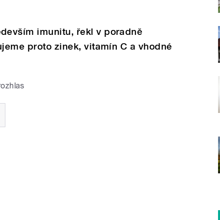
evším imunitu, řekl v poradně
ujeme proto zinek, vitamín C a vhodné
rozhlas