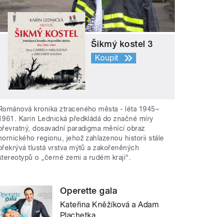
Šikmý kostel 3
Koupit
Románová kronika ztraceného města - léta 1945–
1961. Karin Lednická předkládá do značné míry
převratný, dosavadní paradigma měnící obraz
hornického regionu, jehož zahlazenou historii stále
překrývá tlustá vrstva mýtů a zakořeněných
stereotypů o „černé zemi a rudém kraji“.
Operette gala
Kateřina Kněžíková a Adam
Plachetka