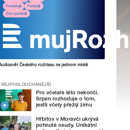
Pohádky
Pořady
Živé vysílání
Audiosvět Českého rozhlasu na jednom místě
NEJPOSLOUCHANĚJŠÍ
Pro včelaře léto nekončí.
Srpen rozhoduje o tom,
jestli včely přežijí zimu
Hřbitov v Moravči ukrývá
pohnuté osudy. Unikátní