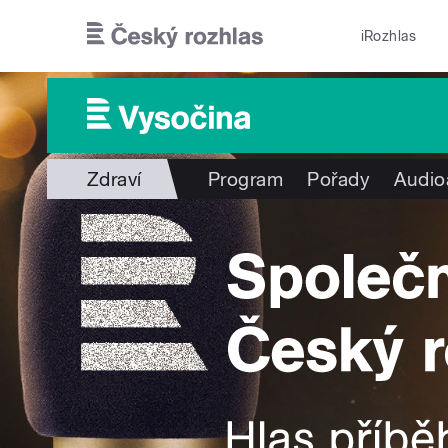
Přejít k hlavnímu obsahu
iRozhlas
Zdraví
Program
Pořady
Audio