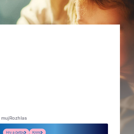
mujRozhlas
Hry a četby
Krimi