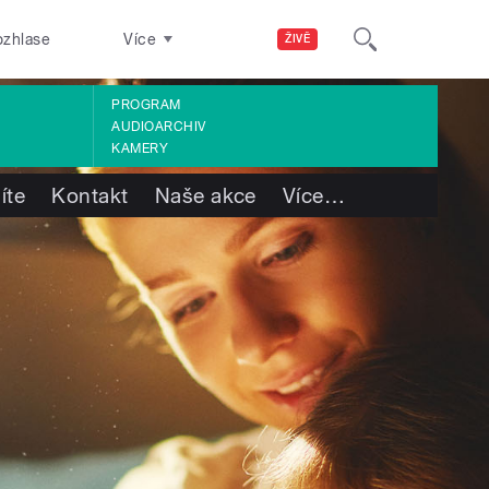
ozhlase
Více
ŽIVĚ
PROGRAM
AUDIOARCHIV
KAMERY
íte
Kontakt
Naše akce
Více
…