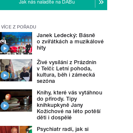
Jak nás naladíte na DABu
VÍCE Z POŘADU
Janek Ledecký: Básně
o zvířátkách a muzikálové
hity
Živé vysílání z Prázdnin
v Telči: Letní pohoda,
kultura, běh i zámecká
sezóna
Knihy, které vás vytáhnou
do přírody. Tipy
knihkupkyně Jany
Kožichové na léto potěší
děti i dospělé
Psychiatr radí, jak si