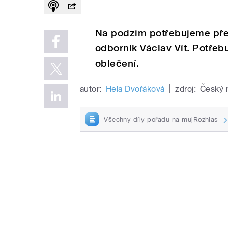
Na podzim potřebujeme před
odborník Václav Vít. Potřeb
oblečení.
autor:
Hela Dvořáková
|
zdroj:
Český 
Všechny díly pořadu na mujRozhlas