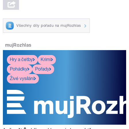
Všechny díly pořadu na mujRozhlas
mujRozhlas
Hry a četby
Krimi
Pohádky
Pořady
Živé vysílání