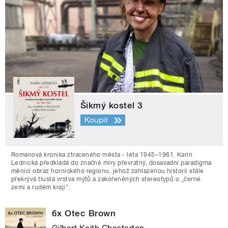
Šikmý kostel 3
Koupit
Románová kronika ztraceného města - léta 1945–1961. Karin
Lednická předkládá do značné míry převratný, dosavadní paradigma
měnící obraz hornického regionu, jehož zahlazenou historii stále
překrývá tlustá vrstva mýtů a zakořeněných stereotypů o „černé
zemi a rudém kraji“.
6x Otec Brown