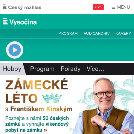
Přejít k hlavnímu obsahu
MENU
ŽIVĚ
PROGRAM
AUDIOARCHIV
KAMERY
Hobby
Program
Pořady
Více
…