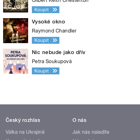
Gilbert Keith Chesterton
Koupit
Vysoké okno
Raymond Chandler
Koupit
Nic nebude jako dřív
Petra Soukupová
Koupit
Český rozhlas
O nás
Válka na Ukrajině
Jak nás naladíte