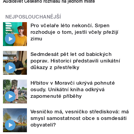
Audiosvět Českého rozhlasu na jednom místě
NEJPOSLOUCHANĚJŠÍ
Pro včelaře léto nekončí. Srpen
rozhoduje o tom, jestli včely přežijí
zimu
Sedmdesát pět let od babických
poprav. Historici představili unikátní
důkazy z přestřelky
Hřbitov v Moravči ukrývá pohnuté
osudy. Unikátní kniha odkrývá
zapomenuté příběhy
Vesničko má, vesničko středisková: má
smysl samostatnost obce s osmdesáti
obyvateli?