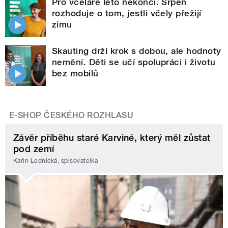
Pro včelaře léto nekončí. Srpen
rozhoduje o tom, jestli včely přežijí
zimu
Skauting drží krok s dobou, ale hodnoty
nemění. Děti se učí spolupráci i životu
bez mobilů
E-SHOP ČESKÉHO ROZHLASU
Závěr příběhu staré Karviné, který měl zůstat
pod zemí
Karin Lednická, spisovatelka