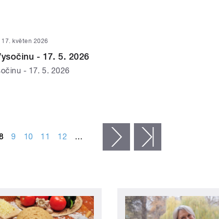
17. květen 2026
Vysočinu - 17. 5. 2026
očinu - 17. 5. 2026
8
9
10
11
12
…
následující ›
poslední »