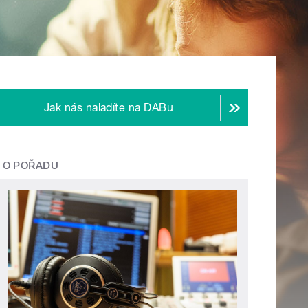
Jak nás naladíte na DABu
O POŘADU