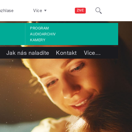
ozhlase
Více
ŽIVĚ
PROGRAM
AUDIOARCHIV
KAMERY
Jak nás naladíte
Kontakt
Více
…