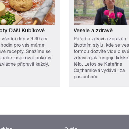
oty Dáši Kubíkové
Vesele a zdravě
 všední den v 9:30 a v
Pořad o zdraví a zdravém
 hodin pro vás máme
životním stylu, kde se ve
avé recepty. Snažíme se
formou dozvíte více o sv
chače inspirovat pokrmy,
zdraví a jak funguje lidské
zvládne připravit každý.
tělo. Letos se Kateřina
Cajthamlová vydává i za
posluchači.