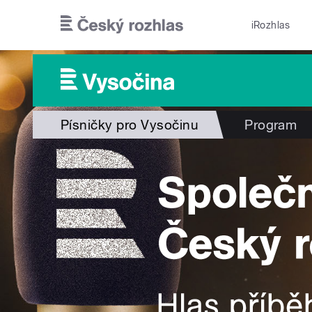
Přejít k hlavnímu obsahu
iRozhlas
Písničky pro Vysočinu
Program