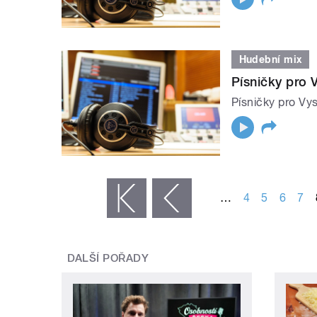
Hudební mix
Písničky pro 
Písničky pro Vys
STRÁNKY
…
4
5
6
7
« první
‹ předchozí
DALŠÍ POŘADY