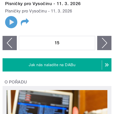
Písničky pro Vysočinu - 11. 3. 2026
Písničky pro Vysočinu - 11. 3. 2026
STRÁNKY
15
n
zí
Jak nás naladíte na DABu
O POŘADU