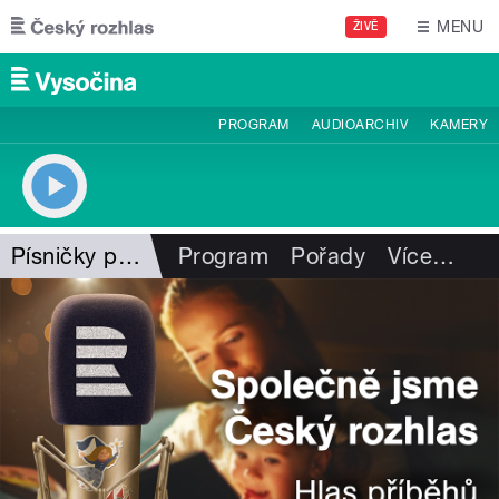
Přejít k hlavnímu obsahu
MENU
ŽIVĚ
PROGRAM
AUDIOARCHIV
KAMERY
Písničky pro Vysočinu
Program
Pořady
Více
…