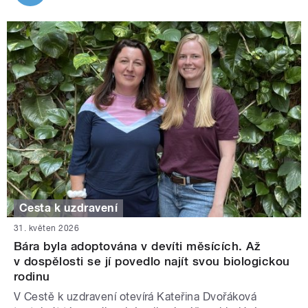
Cesta k uzdravení
31. květen 2026
Bára byla adoptována v devíti měsících. Až
v dospělosti se jí povedlo najít svou biologickou
rodinu
V Cestě k uzdravení otevírá Kateřina Dvořáková