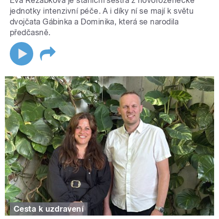
Eva Řežábková je staniční sestra z novorozenecké
jednotky intenzivní péče. A i díky ní se mají k světu
dvojčata Gábinka a Dominika, která se narodila
předčasně.
Cesta k uzdravení