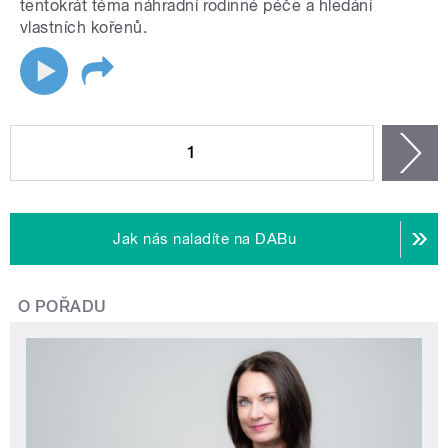
tentokrát téma náhradní rodinné péče a hledání
vlastních kořenů.
STRÁNKY
1
n
Jak nás naladíte na DABu
O POŘADU