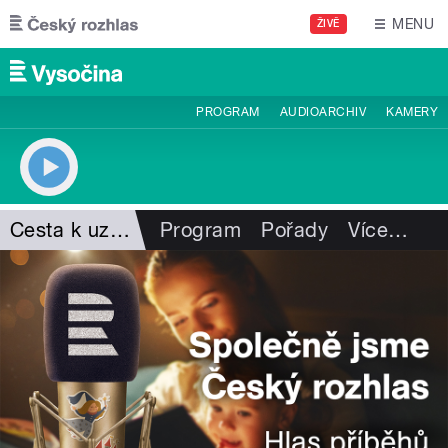
Přejít k hlavnímu obsahu
MENU
ŽIVĚ
PROGRAM
AUDIOARCHIV
KAMERY
Cesta k uzdravení
Program
Pořady
Více
…