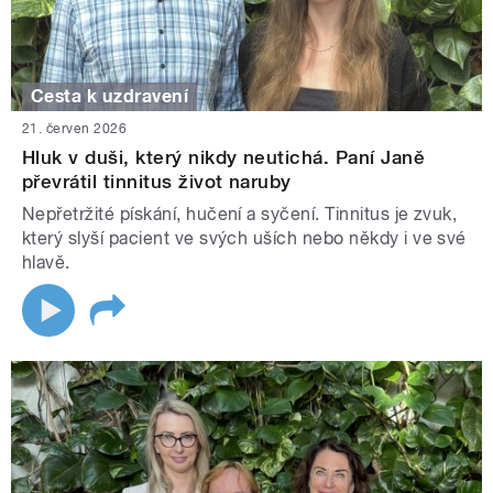
Cesta k uzdravení
21. červen 2026
Hluk v duši, který nikdy neutichá. Paní Janě
převrátil tinnitus život naruby
Nepřetržité pískání, hučení a syčení. Tinnitus je zvuk,
který slyší pacient ve svých uších nebo někdy i ve své
hlavě.