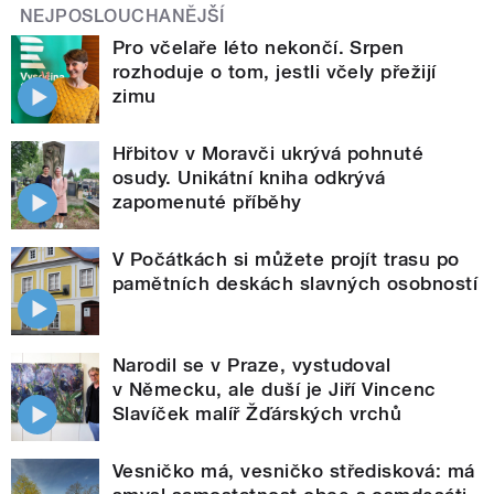
NEJPOSLOUCHANĚJŠÍ
Pro včelaře léto nekončí. Srpen
rozhoduje o tom, jestli včely přežijí
zimu
Hřbitov v Moravči ukrývá pohnuté
osudy. Unikátní kniha odkrývá
zapomenuté příběhy
V Počátkách si můžete projít trasu po
pamětních deskách slavných osobností
Narodil se v Praze, vystudoval
v Německu, ale duší je Jiří Vincenc
Slavíček malíř Žďárských vrchů
Vesničko má, vesničko středisková: má