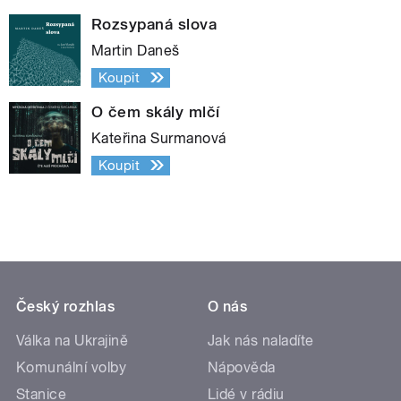
Rozsypaná slova
Martin Daneš
Koupit
O čem skály mlčí
Kateřina Surmanová
Koupit
Český rozhlas
O nás
Válka na Ukrajině
Jak nás naladíte
Komunální volby
Nápověda
Stanice
Lidé v rádiu