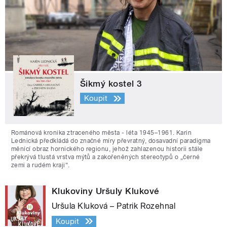
Šikmý kostel 3
Koupit
Románová kronika ztraceného města - léta 1945–1961. Karin
Lednická předkládá do značné míry převratný, dosavadní paradigma
měnící obraz hornického regionu, jehož zahlazenou historii stále
překrývá tlustá vrstva mýtů a zakořeněných stereotypů o „černé
zemi a rudém kraji“.
Klukoviny Uršuly Klukové
Uršula Kluková – Patrik Rozehnal
Koupit