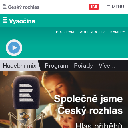
Přejít k hlavnímu obsahu
MENU
ŽIVĚ
PROGRAM
AUDIOARCHIV
KAMERY
Hudební mix
Program
Pořady
Více
…