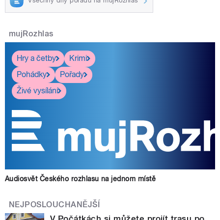
Všechny díly pořadu na mujRozhlas
mujRozhlas
Hry a četby
Krimi
Pohádky
Pořady
Živé vysílání
Audiosvět Českého rozhlasu na jednom místě
NEJPOSLOUCHANĚJŠÍ
V Počátkách si můžete projít trasu po