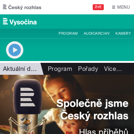
Přejít k hlavnímu obsahu
MENU
ŽIVĚ
PROGRAM
AUDIOARCHIV
KAMERY
Aktuální dění
Program
Pořady
Více
…