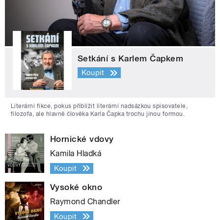
Setkání s Karlem Čapkem
Koupit
Literární fikce, pokus přiblížit literární nadsázkou spisovatele,
filozofa, ale hlavně člověka Karla Čapka trochu jinou formou.
Hornické vdovy
Kamila Hladká
Koupit
Vysoké okno
Raymond Chandler
Koupit