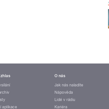
zhlas
O nás
ysílání
Jak nás naladíte
rchiv
Nápověda
sty
Lidé v rádiu
í aplikace
Kariéra