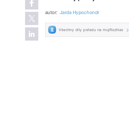
autor:
Jarda Hypochondr
Všechny díly pořadu na mujRozhlas