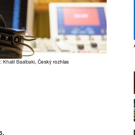
o:
Khalil Baalbaki
, Český rozhlas
6.