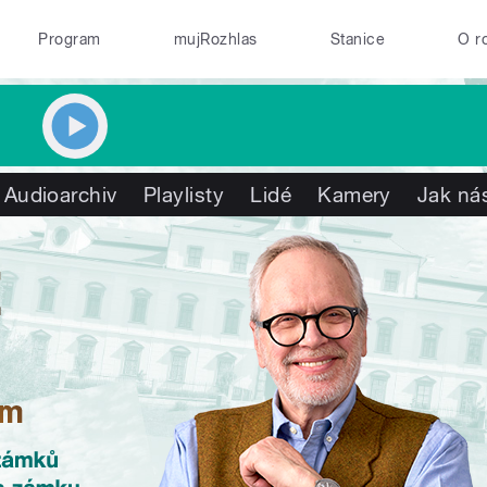
Program
mujRozhlas
Stanice
O r
Audioarchiv
Playlisty
Lidé
Kamery
Jak nás