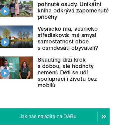
pohnuté osudy. Unikátní
kniha odkrývá zapomenuté
příběhy
Vesničko má, vesničko
středisková: má smysl
samostatnost obce
s osmdesáti obyvateli?
Skauting drží krok
s dobou, ale hodnoty
nemění. Děti se učí
spolupráci i životu bez
mobilů
Jak nás naladíte na DABu