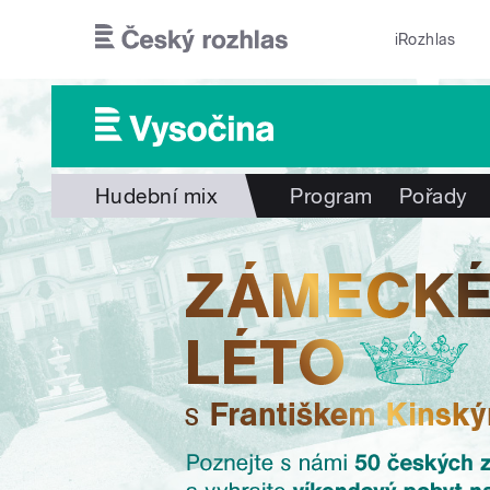
Přejít k hlavnímu obsahu
iRozhlas
Hudební mix
Program
Pořady