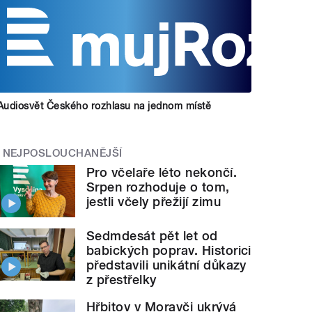
Audiosvět Českého rozhlasu na jednom místě
NEJPOSLOUCHANĚJŠÍ
Pro včelaře léto nekončí.
Srpen rozhoduje o tom,
jestli včely přežijí zimu
Sedmdesát pět let od
babických poprav. Historici
představili unikátní důkazy
z přestřelky
Hřbitov v Moravči ukrývá