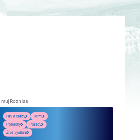
mujRozhlas
Hry a četby
Krimi
Pohádky
Pořady
Živé vysílání