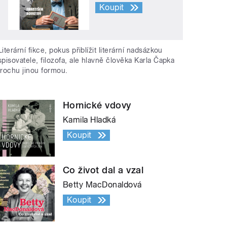
Koupit
Literární fikce, pokus přiblížit literární nadsázkou
spisovatele, filozofa, ale hlavně člověka Karla Čapka
trochu jinou formou.
Hornické vdovy
Kamila Hladká
Koupit
Co život dal a vzal
Betty MacDonaldová
Koupit