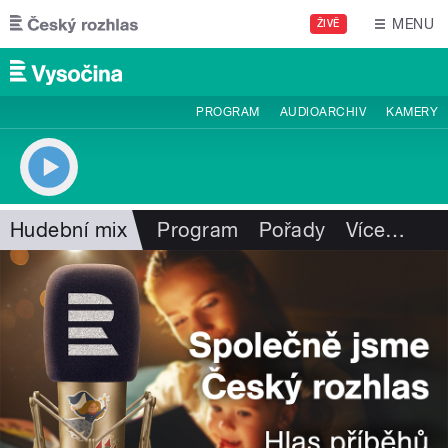
Přejít k hlavnímu obsahu
MENU
ŽIVĚ
PROGRAM
AUDIOARCHIV
KAMERY
Hudební mix
Program
Pořady
Více
…