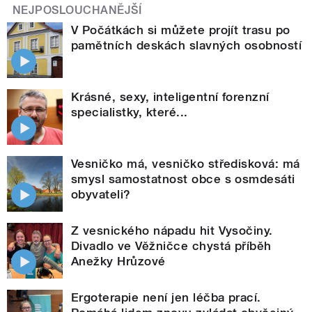
NEJPOSLOUCHANĚJŠÍ
V Počátkách si můžete projít trasu po
pamětních deskách slavných osobností
Krásné, sexy, inteligentní forenzní
specialistky, které...
Vesničko má, vesničko středisková: má
smysl samostatnost obce s osmdesáti
obyvateli?
Z vesnického nápadu hit Vysočiny.
Divadlo ve Věžničce chystá příběh
Anežky Hrůzové
Ergoterapie není jen léčba prací.