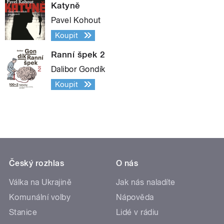
Katyně
Pavel Kohout
Koupit
Ranní špek 2
Dalibor Gondík
Koupit
Český rozhlas
O nás
Válka na Ukrajině
Jak nás naladíte
Komunální volby
Nápověda
Stanice
Lidé v rádiu