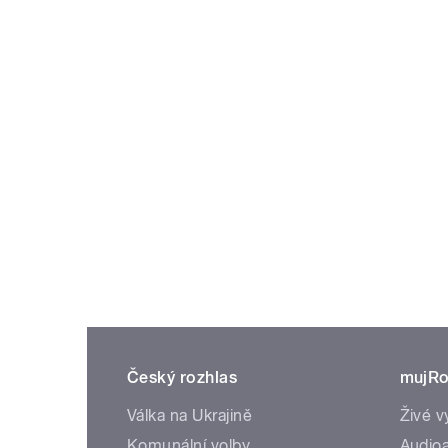
Český rozhlas
mujRo
Válka na Ukrajině
Živé v
Komunální volby
Audioa