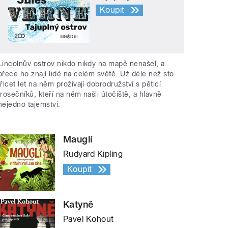
Koupit
Lincolnův ostrov nikdo nikdy na mapě nenašel, a
přece ho znají lidé na celém světě. Už déle než sto
třicet let na něm prožívají dobrodružství s pěticí
trosečníků, kteří na něm našli útočiště, a hlavně
nejedno tajemství.
Mauglí
Rudyard Kipling
Koupit
Katyně
Pavel Kohout