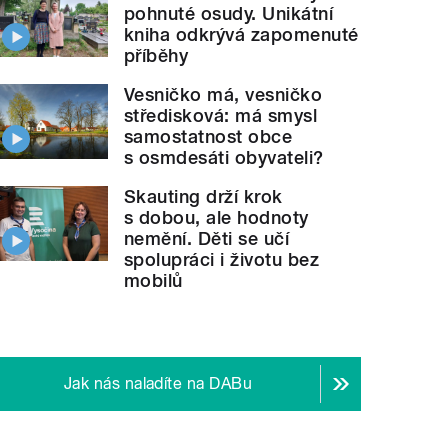
pohnuté osudy. Unikátní
kniha odkrývá zapomenuté
příběhy
Vesničko má, vesničko
středisková: má smysl
samostatnost obce
s osmdesáti obyvateli?
Skauting drží krok
s dobou, ale hodnoty
nemění. Děti se učí
spolupráci i životu bez
mobilů
Jak nás naladíte na DABu