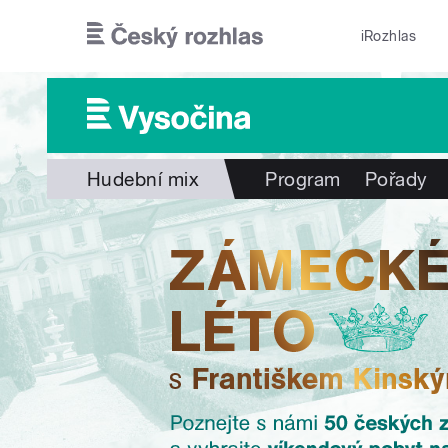
Přejít k hlavnímu obsahu
iRozhlas
Hudební mix
Program
Pořady