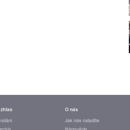
zhlas
O nás
ysílání
Jak nás naladíte
rchiv
Nápověda