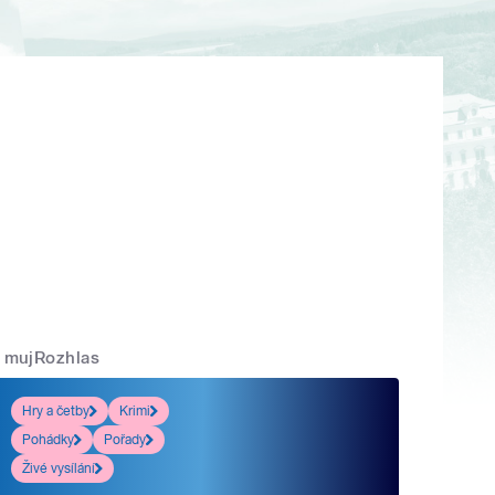
mujRozhlas
Hry a četby
Krimi
Pohádky
Pořady
Živé vysílání