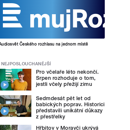
Audiosvět Českého rozhlasu na jednom místě
NEJPOSLOUCHANĚJŠÍ
Pro včelaře léto nekončí.
Srpen rozhoduje o tom,
jestli včely přežijí zimu
Sedmdesát pět let od
babických poprav. Historici
představili unikátní důkazy
z přestřelky
Hřbitov v Moravči ukrývá