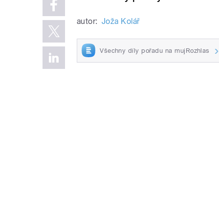
autor:
Joža Kolář
Všechny díly pořadu na mujRozhlas