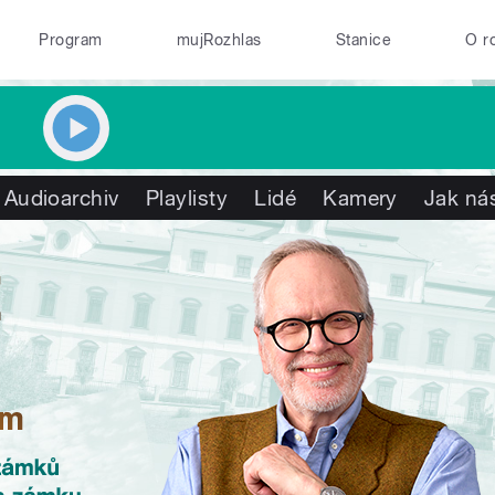
Program
mujRozhlas
Stanice
O r
Audioarchiv
Playlisty
Lidé
Kamery
Jak nás