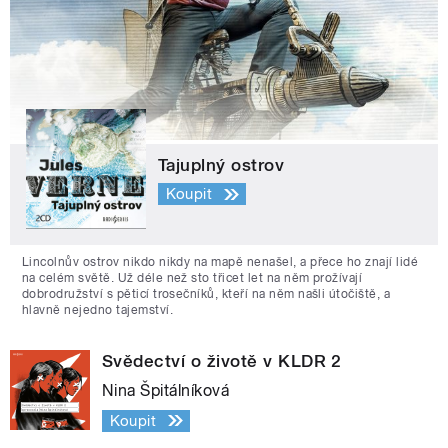
Tajuplný ostrov
Koupit
Lincolnův ostrov nikdo nikdy na mapě nenašel, a přece ho znají lidé
na celém světě. Už déle než sto třicet let na něm prožívají
dobrodružství s pěticí trosečníků, kteří na něm našli útočiště, a
hlavně nejedno tajemství.
Svědectví o životě v KLDR 2
Nina Špitálníková
Koupit