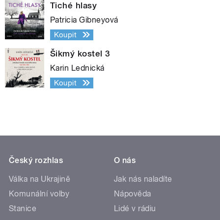
Tiché hlasy
Patricia Gibneyová
Koupit
Šikmý kostel 3
Karin Lednická
Koupit
Český rozhlas
O nás
Válka na Ukrajině
Jak nás naladíte
Komunální volby
Nápověda
Stanice
Lidé v rádiu