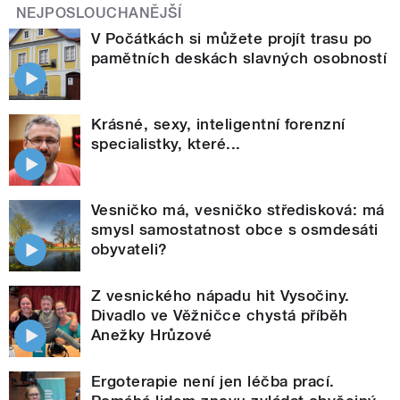
NEJPOSLOUCHANĚJŠÍ
V Počátkách si můžete projít trasu po
pamětních deskách slavných osobností
Krásné, sexy, inteligentní forenzní
specialistky, které...
Vesničko má, vesničko středisková: má
smysl samostatnost obce s osmdesáti
obyvateli?
Z vesnického nápadu hit Vysočiny.
Divadlo ve Věžničce chystá příběh
Anežky Hrůzové
Ergoterapie není jen léčba prací.