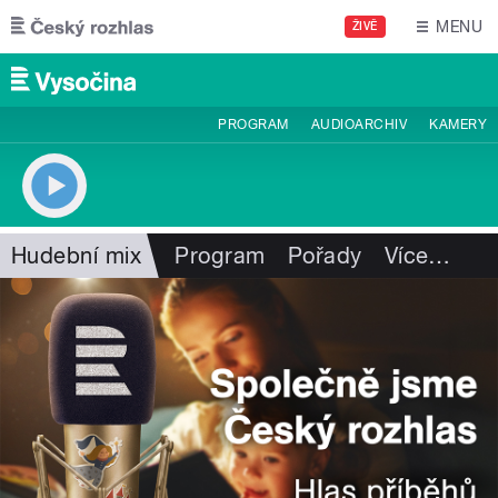
Přejít k hlavnímu obsahu
MENU
ŽIVĚ
PROGRAM
AUDIOARCHIV
KAMERY
Hudební mix
Program
Pořady
Více
…