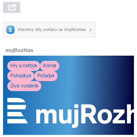
Všechny díly pořadu na mujRozhlas
mujRozhlas
Hry a četby
Krimi
Pohádky
Pořady
Živé vysílání