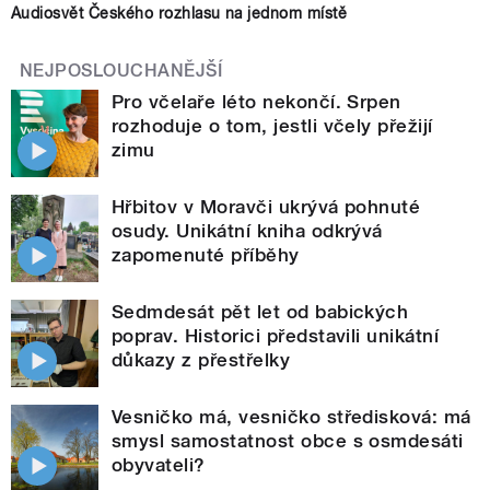
Audiosvět Českého rozhlasu na jednom místě
NEJPOSLOUCHANĚJŠÍ
Pro včelaře léto nekončí. Srpen
rozhoduje o tom, jestli včely přežijí
zimu
Hřbitov v Moravči ukrývá pohnuté
osudy. Unikátní kniha odkrývá
zapomenuté příběhy
Sedmdesát pět let od babických
poprav. Historici představili unikátní
důkazy z přestřelky
Vesničko má, vesničko středisková: má
smysl samostatnost obce s osmdesáti
obyvateli?