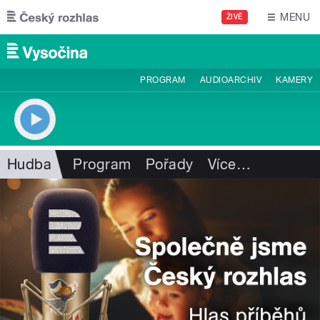
Přejít k hlavnímu obsahu
MENU
ŽIVĚ
PROGRAM
AUDIOARCHIV
KAMERY
Hudba
Program
Pořady
Více
…