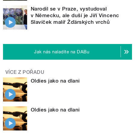
Narodil se v Praze, vystudoval
v Německu, ale duší je Jiří Vincenc
Slavíček malíř Žďárských vrchů
Jak nás naladíte na DABu
VÍCE Z POŘADU
Oldies jako na dlani
Oldies jako na dlani