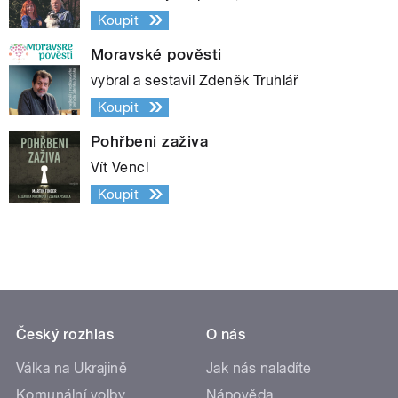
Koupit
Moravské pověsti
vybral a sestavil Zdeněk Truhlář
Koupit
Pohřbeni zaživa
Vít Vencl
Koupit
Český rozhlas
O nás
Válka na Ukrajině
Jak nás naladíte
Komunální volby
Nápověda