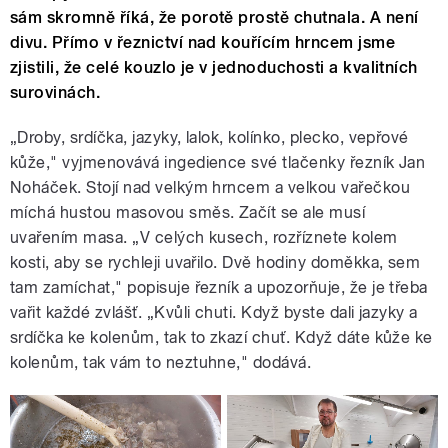
sám skromně říká, že porotě prostě chutnala. A není
divu. Přímo v řeznictví nad kouřícím hrncem jsme
zjistili, že celé kouzlo je v jednoduchosti a kvalitních
surovinách.
„Droby, srdíčka, jazyky, lalok, kolínko, plecko, vepřové
kůže," vyjmenovává ingedience své tlačenky řezník Jan
Noháček. Stojí nad velkým hrncem a velkou vařečkou
míchá hustou masovou směs. Začít se ale musí
uvařením masa. „V celých kusech, rozříznete kolem
kosti, aby se rychleji uvařilo. Dvě hodiny doměkka, sem
tam zamíchat," popisuje řezník a upozorňuje, že je třeba
vařit každé zvlášť. „Kvůli chuti. Když byste dali jazyky a
srdíčka ke kolenům, tak to zkazí chuť. Když dáte kůže ke
kolenům, tak vám to neztuhne," dodává.