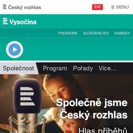
Přejít k hlavnímu obsahu
MENU
ŽIVĚ
PROGRAM
AUDIOARCHIV
KAMERY
Společnost
Program
Pořady
Více
…