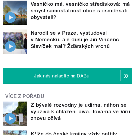
Vesničko má, vesničko středisková: má
smysl samostatnost obce s osmdesáti
obyvateli?
Narodil se v Praze, vystudoval
v Německu, ale duší je Jiří Vincenc
Slavíček malíř Žďárských vrchů
Jak nás naladíte na DABu
VÍCE Z POŘADU
Z bývalé rozvodny je udírna, náhon se
využívá k chlazení piva. Továrna ve Víru
znovu ožívá
Kříže do české krajiny vždy patřily.