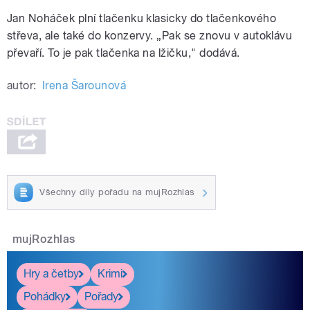
Jan Noháček plní tlačenku klasicky do tlačenkového
střeva, ale také do konzervy. „Pak se znovu v autoklávu
převaří. To je pak tlačenka na lžičku," dodává.
autor:
Irena Šarounová
Všechny díly pořadu na mujRozhlas
mujRozhlas
Hry a četby
Krimi
Pohádky
Pořady