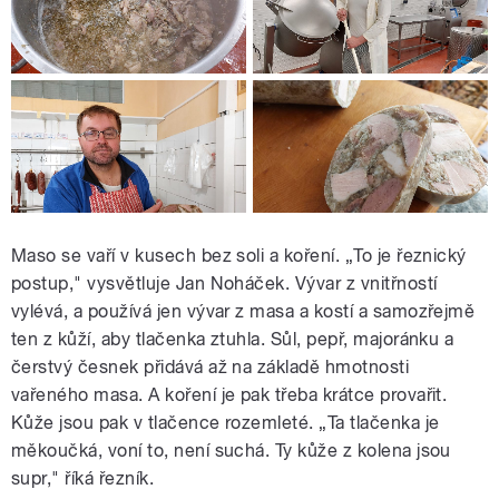
Maso se vaří v kusech bez soli a koření. „To je řeznický
postup," vysvětluje Jan Noháček. Vývar z vnitřností
vylévá, a používá jen vývar z masa a kostí a samozřejmě
ten z kůží, aby tlačenka ztuhla. Sůl, pepř, majoránku a
čerstvý česnek přidává až na základě hmotnosti
vařeného masa. A koření je pak třeba krátce provařit.
Kůže jsou pak v tlačence rozemleté. „Ta tlačenka je
měkoučká, voní to, není suchá. Ty kůže z kolena jsou
supr," říká řezník.