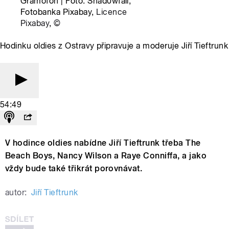
Gramofon | Foto: Shad0wfall,
Fotobanka Pixabay,
Licence
Pixabay
,
©
Hodinku oldies z Ostravy připravuje a moderuje Jiří Tieftrunk
54:49
V hodince oldies nabídne Jiří Tieftrunk třeba The
Beach Boys, Nancy Wilson a Raye Conniffa, a jako
vždy bude také třikrát porovnávat.
autor:
Jiří Tieftrunk