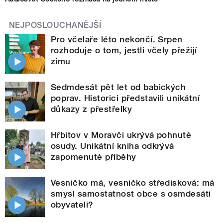
NEJPOSLOUCHANĚJŠÍ
Pro včelaře léto nekončí. Srpen
rozhoduje o tom, jestli včely přežijí
zimu
Sedmdesát pět let od babických
poprav. Historici představili unikátní
důkazy z přestřelky
Hřbitov v Moravči ukrývá pohnuté
osudy. Unikátní kniha odkrývá
zapomenuté příběhy
Vesničko má, vesničko středisková: má
smysl samostatnost obce s osmdesáti
obyvateli?