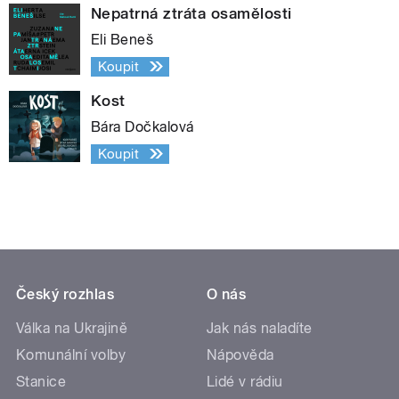
Nepatrná ztráta osamělosti
Eli Beneš
Koupit
Kost
Bára Dočkalová
Koupit
Český rozhlas
O nás
Válka na Ukrajině
Jak nás naladíte
Komunální volby
Nápověda
Stanice
Lidé v rádiu