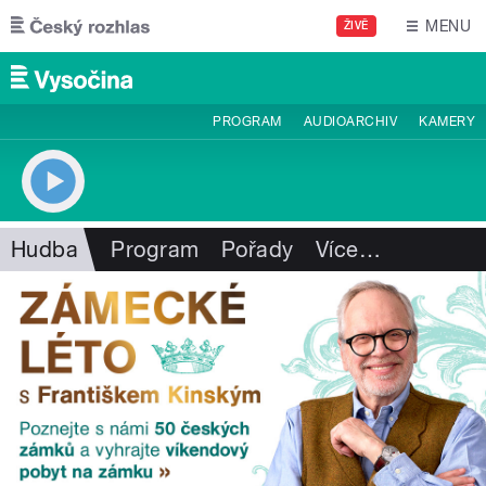
Přejít k hlavnímu obsahu
MENU
ŽIVĚ
PROGRAM
AUDIOARCHIV
KAMERY
Hudba
Program
Pořady
Více
…