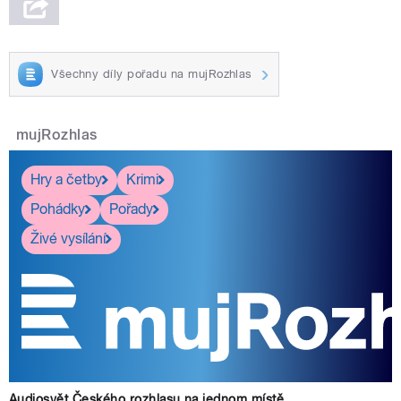
Všechny díly pořadu na mujRozhlas
mujRozhlas
Hry a četby
Krimi
Pohádky
Pořady
Živé vysílání
Audiosvět Českého rozhlasu na jednom místě