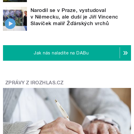
Narodil se v Praze, vystudoval
v Německu, ale duší je Jiří Vincenc
Slavíček malíř Žďárských vrchů
Jak nás naladíte na DABu
ZPRÁVY Z IROZHLAS.CZ