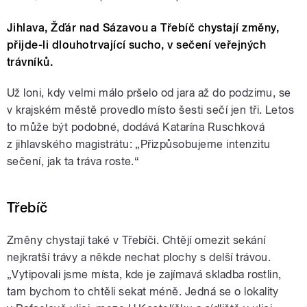
Jihlava, Žďár nad Sázavou a Třebíč chystají změny,
přijde-li dlouhotrvající sucho, v sečení veřejných
trávníků.
Už loni, kdy velmi málo pršelo od jara až do podzimu, se
v krajském městě provedlo místo šesti sečí jen tři. Letos
to může být podobné, dodává Katarína Ruschková
z jihlavského magistrátu: „Přizpůsobujeme intenzitu
sečení, jak ta tráva roste.“
Třebíč
Změny chystají také v Třebíči. Chtějí omezit sekání
nejkratší trávy a někde nechat plochy s delší trávou.
„Vytipovali jsme místa, kde je zajímavá skladba rostlin,
tam bychom to chtěli sekat méně. Jedná se o lokality