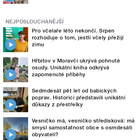
NEJPOSLOUCHANĚJŠÍ
Pro včelaře léto nekončí. Srpen
rozhoduje o tom, jestli včely přežijí
zimu
Hřbitov v Moravči ukrývá pohnuté
osudy. Unikátní kniha odkrývá
zapomenuté příběhy
Sedmdesát pět let od babických
poprav. Historici představili unikátní
důkazy z přestřelky
Vesničko má, vesničko středisková: má
smysl samostatnost obce s osmdesáti
obyvateli?