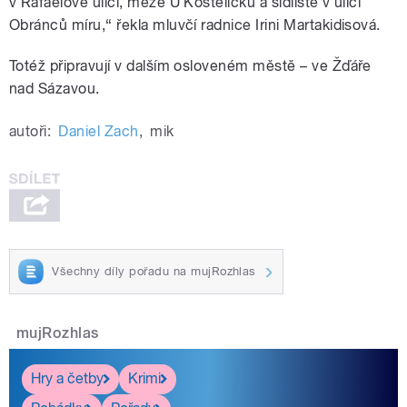
v Rafaelově ulici, meze U Kostelíčku a sídliště v ulici
Obránců míru,“ řekla mluvčí radnice Irini Martakidisová.
Totéž připravují v dalším osloveném městě – ve Žďáře
nad Sázavou.
autoři:
Daniel Zach
,
mik
Všechny díly pořadu na mujRozhlas
mujRozhlas
Hry a četby
Krimi