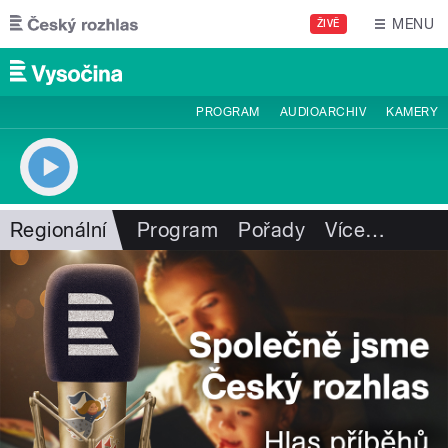
Přejít k hlavnímu obsahu
MENU
ŽIVĚ
PROGRAM
AUDIOARCHIV
KAMERY
Regionální
Program
Pořady
Více
…