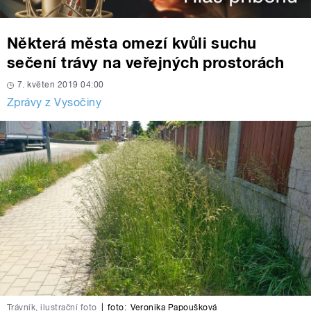
Některá města omezí kvůli suchu
sečení trávy na veřejných prostorách
7. květen 2019 04:00
Zprávy z Vysočiny
Trávník, ilustrační foto
|
foto:
Veronika Papoušková