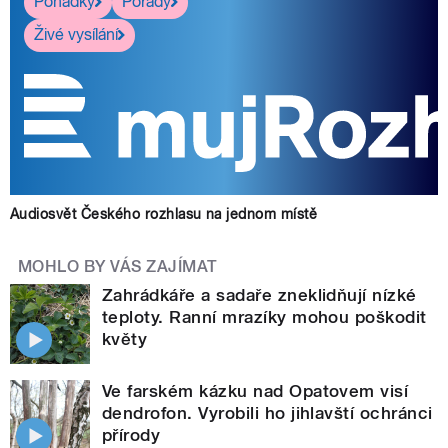
Pohádky
Pořady
Živé vysílání
Audiosvět Českého rozhlasu na jednom místě
MOHLO BY VÁS ZAJÍMAT
Zahrádkáře a sadaře zneklidňují nízké
teploty. Ranní mrazíky mohou poškodit
květy
Ve farském kázku nad Opatovem visí
dendrofon. Vyrobili ho jihlavští ochránci
přírody