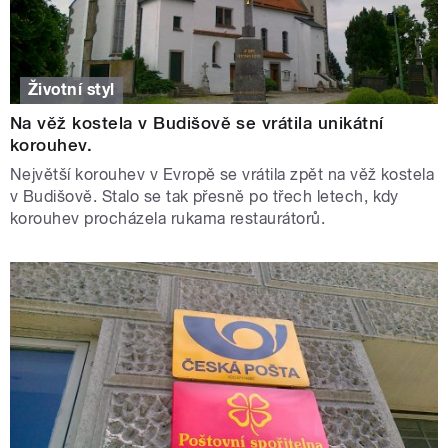
Životní styl
Na věž kostela v Budišově se vrátila unikátní
korouhev.
Největší korouhev v Evropě se vrátila zpět na věž kostela
v Budišově. Stalo se tak přesně po třech letech, kdy
korouhev procházela rukama restaurátorů.