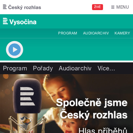
Přejít k hlavnímu obsahu
MENU
ŽIVĚ
PROGRAM
AUDIOARCHIV
KAMERY
Program
Pořady
Audioarchiv
Více
…