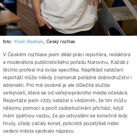
foto:
Khalil Baalbaki
,
Český rozhlas
V Českém rozhlase jsem dělal práci reportéra, redaktora
a moderátora publicistického pořadu Narovinu. Každá z
těchto profesí má svoje specifika. Například natáčení
reportáží může někdy znamenat pořádné dobrodružství i
adrenalin. Pro mě osobně je ale důležitá služba
veřejnosti, která se od veřejnoprávního média očekává.
Reportáže jsem vždy natáčel s vědomím, že tím můžu
někomu pomoci a pocit zadostiučinění přichází, když
mám zpětnou vazbu, že po odvysílání se konečně ledy
hnuly, úřady začaly konat, policisté pozatýkali nebo
vedení města sjednalo nápravu.