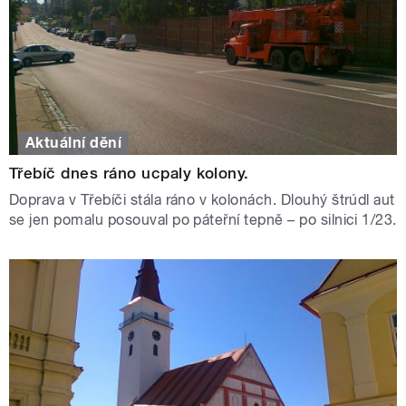
Aktuální dění
Třebíč dnes ráno ucpaly kolony.
Doprava v Třebíči stála ráno v kolonách. Dlouhý štrúdl aut
se jen pomalu posouval po páteřní tepně – po silnici 1/23.