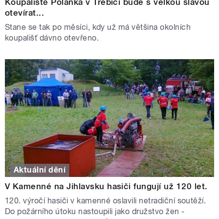
Koupaliště Polanka v Třebíči bude s velkou slávou
otevírat...
Stane se tak po měsíci, kdy už má většina okolních
koupališť dávno otevřeno.
Aktuální dění
V Kamenné na Jihlavsku hasiči fungují už 120 let.
120. výročí hasiči v kamenné oslavili netradiční soutěží.
Do požárního útoku nastoupili jako družstvo žen -