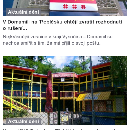
Aktuální dění
V Domamili na Třebíčsku chtějí zvrátit rozhodnutí
o rušení...
Nejkrásnější vesnice v kraji Vysočina – Domamil se
nechce smířit s tím, že má přijít o svoji poštu.
Aktuální dění