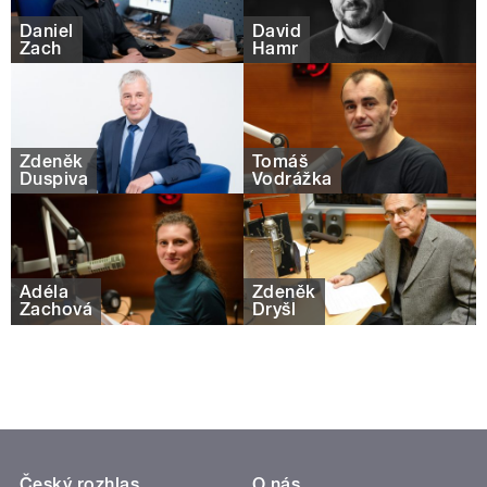
Daniel
David
Zach
Hamr
Zdeněk
Tomáš
Duspiva
Vodrážka
Adéla
Zdeněk
Zachová
Dryšl
Český rozhlas
O nás