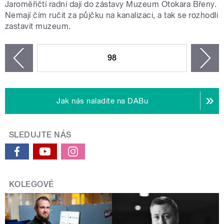
Jaroměřičtí radní dají do zástavy Muzeum Otokara Břeny.
Nemají čím ručit za půjčku na kanalizaci, a tak se rozhodli
zastavit muzeum.
STRÁNKY
98
n
zí
Jak nás naladíte na DABu
SLEDUJTE NÁS
KOLEGOVÉ