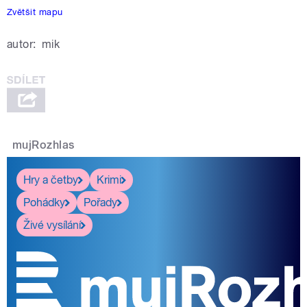
Zvětšit mapu
autor:
mik
mujRozhlas
Hry a četby
Krimi
Pohádky
Pořady
Živé vysílání