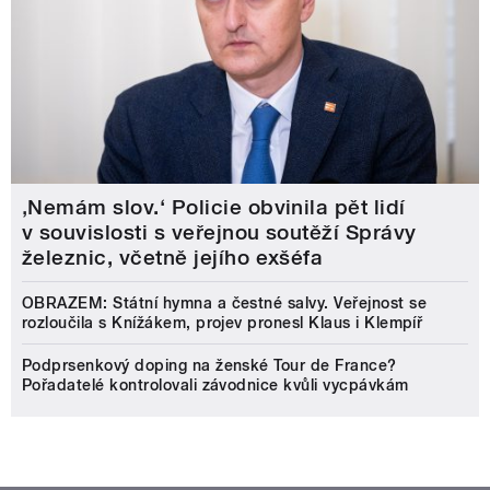
‚Nemám slov.‘ Policie obvinila pět lidí
v souvislosti s veřejnou soutěží Správy
železnic, včetně jejího exšéfa
OBRAZEM: Státní hymna a čestné salvy. Veřejnost se
rozloučila s Knížákem, projev pronesl Klaus i Klempíř
Podprsenkový doping na ženské Tour de France?
Pořadatelé kontrolovali závodnice kvůli vycpávkám