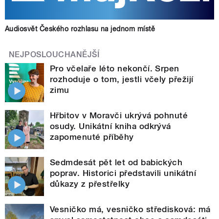
Audiosvět Českého rozhlasu na jednom místě
NEJPOSLOUCHANĚJŠÍ
Pro včelaře léto nekončí. Srpen
rozhoduje o tom, jestli včely přežijí
zimu
Hřbitov v Moravči ukrývá pohnuté
osudy. Unikátní kniha odkrývá
zapomenuté příběhy
Sedmdesát pět let od babických
poprav. Historici představili unikátní
důkazy z přestřelky
Vesničko má, vesničko středisková: má