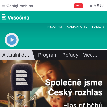
Přejít k hlavnímu obsahu
MENU
ŽIVĚ
PROGRAM
AUDIOARCHIV
KAMERY
Aktuální dění
Program
Pořady
Více
…