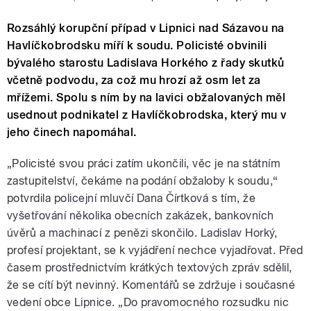
Rozsáhlý korupční případ v Lipnici nad Sázavou na
Havlíčkobrodsku míří k soudu. Policisté obvinili
bývalého starostu Ladislava Horkého z řady skutků
včetně podvodu, za což mu hrozí až osm let za
mřížemi. Spolu s ním by na lavici obžalovaných měl
usednout podnikatel z Havlíčkobrodska, který mu v
jeho činech napomáhal.
„Policisté svou práci zatím ukončili, věc je na státním
zastupitelství, čekáme na podání obžaloby k soudu,“
potvrdila policejní mluvčí Dana Čírtková s tím, že
vyšetřování několika obecních zakázek, bankovních
úvěrů a machinací z penězi skončilo. Ladislav Horký,
profesí projektant, se k vyjádření nechce vyjadřovat. Před
časem prostřednictvím krátkých textových zpráv sdělil,
že se cítí být nevinný. Komentářů se zdržuje i současné
vedení obce Lipnice. „Do pravomocného rozsudku nic