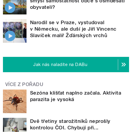
smysl samostatnost obce s osmdesáti
obyvateli?
Narodil se v Praze, vystudoval
v Německu, ale duší je Jiří Vincenc
Slavíček malíř Žďárských vrchů
Jak nás naladíte na DABu
VÍCE Z POŘADU
Sezóna klíšťat naplno začala. Aktivita
parazita je vysoká
Dvě třetiny starožitníků neprošly
kontrolou ČOI. Chybují při...