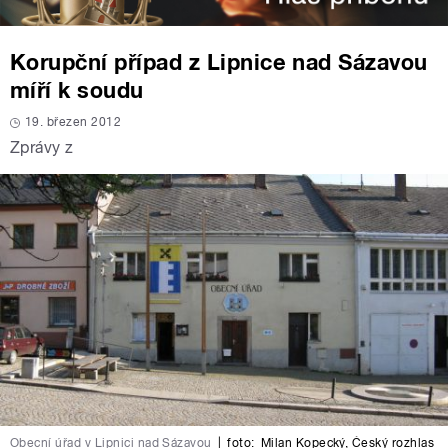
Korupční případ z Lipnice nad Sázavou
míří k soudu
19. březen 2012
Zprávy z
Obecní úřad v Lipnici nad Sázavou
|
foto:
Milan Kopecký
,
Český rozhlas