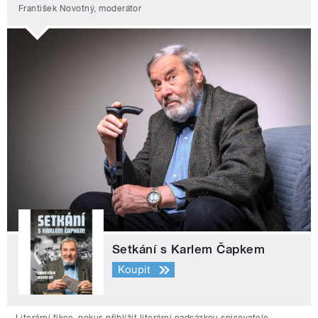
František Novotný, moderátor
Setkání s Karlem Čapkem
Koupit
Literární fikce, pokus přiblížit literární nadsázkou spisovatele,