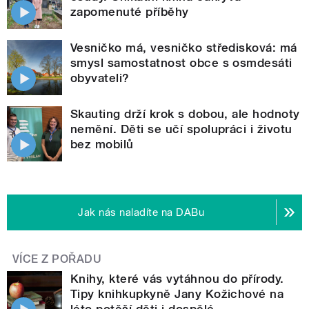
zapomenuté příběhy
Vesničko má, vesničko středisková: má
smysl samostatnost obce s osmdesáti
obyvateli?
Skauting drží krok s dobou, ale hodnoty
nemění. Děti se učí spolupráci i životu
bez mobilů
Jak nás naladíte na DABu
VÍCE Z POŘADU
Knihy, které vás vytáhnou do přírody.
Tipy knihkupkyně Jany Kožichové na
léto potěší děti i dospělé