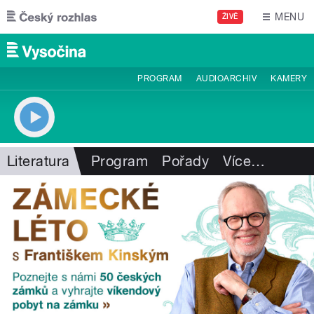
Přejít k hlavnímu obsahu
MENU
ŽIVĚ
PROGRAM
AUDIOARCHIV
KAMERY
Literatura
Program
Pořady
Více
…