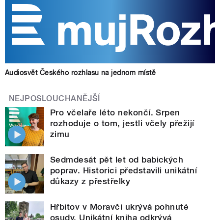
Audiosvět Českého rozhlasu na jednom místě
NEJPOSLOUCHANĚJŠÍ
Pro včelaře léto nekončí. Srpen
rozhoduje o tom, jestli včely přežijí
zimu
Sedmdesát pět let od babických
poprav. Historici představili unikátní
důkazy z přestřelky
Hřbitov v Moravči ukrývá pohnuté
osudy. Unikátní kniha odkrývá