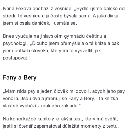
Ivana Fexová pochází z vesnice. „Bydleli jsme daleko od
středu té vesnice a já často bývala sama. A jako dívka
jsem si psala deníček,“ usmála se.
Dnes vyučuje na jihlavském gymnáziu češtinu a
psychologii. „Dlouho jsem přemýšlela o té knize a pak
jsem potkala člověka, který mi to vysvětlil, jak
postupovat.“
Fany a Bery
„Mám ráda psy a jeden člověk mi dovolil, abych jeho psy
venčila. Jsou dva a jmenují se Fany a Bery. I ta knížka
vlastně vychází z reálného základu.“
Na konci každé kapitoly je jakýsi test, který má ověřit,
jestli si čtenář zapamatoval důležité momenty z textu.