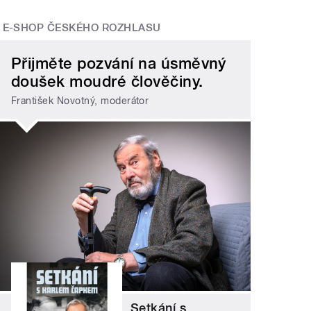
E-SHOP ČESKÉHO ROZHLASU
Přijměte pozvání na úsměvný
doušek moudré člověčiny.
František Novotný, moderátor
Setkání s