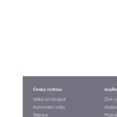
Český rozhlas
mujRo
Válka na Ukrajině
Živé v
Komunální volby
Audioa
Stanice
Podca