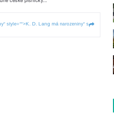
edné české písničky...
K. D. Lang má
ny
" style="">
narozeniny
" style="">
K. 
ny