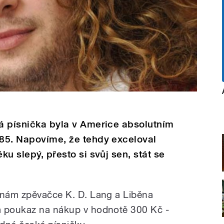
rá písnička byla v Americe absolutním
985. Napovíme, že tehdy exceloval
ku slepý, přesto si svůj sen, stát se
inám zpěvačce K. D. Lang a Liběna
a poukaz na nákup v hodnotě 300 Kč -