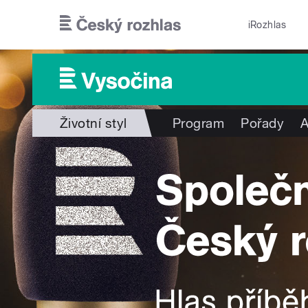
Přejít k hlavnímu obsahu
iRozhlas
Životní styl
Program
Pořady
A