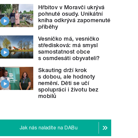
Hřbitov v Moravči ukrývá
pohnuté osudy. Unikátní
kniha odkrývá zapomenuté
příběhy
D. Lang má
narozeniny
Vesničko má, vesničko
středisková: má smysl
samostatnost obce
s osmdesáti obyvateli?
Skauting drží krok
s dobou, ale hodnoty
nemění. Děti se učí
spolupráci i životu bez
mobilů
Jak nás naladíte na DABu