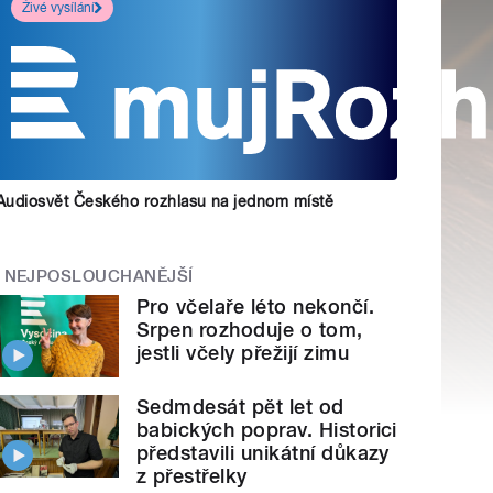
Živé vysílání
Audiosvět Českého rozhlasu na jednom místě
NEJPOSLOUCHANĚJŠÍ
Pro včelaře léto nekončí.
Srpen rozhoduje o tom,
jestli včely přežijí zimu
Sedmdesát pět let od
babických poprav. Historici
představili unikátní důkazy
z přestřelky