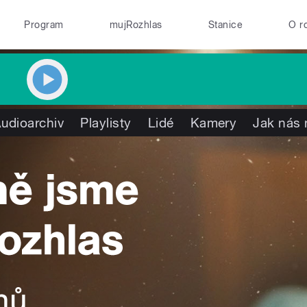
Program
mujRozhlas
Stanice
O r
udioarchiv
Playlisty
Lidé
Kamery
Jak nás 