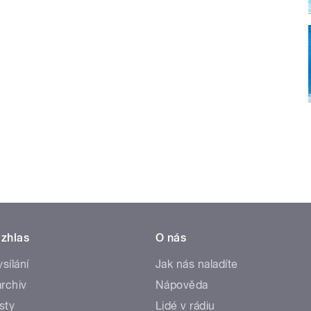
zhlas
O nás
ysílání
Jak nás naladíte
rchiv
Nápověda
sty
Lidé v rádiu