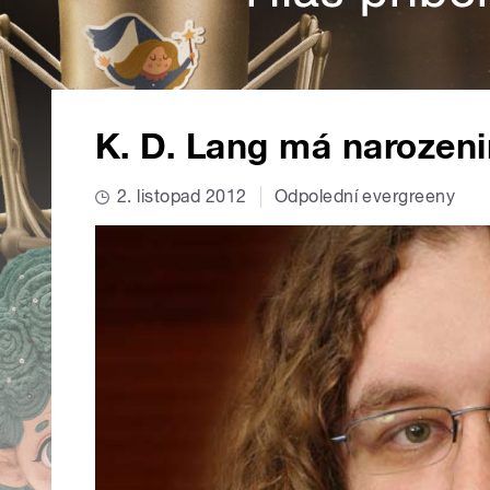
K. D. Lang má narozen
2. listopad 2012
Odpolední evergreeny