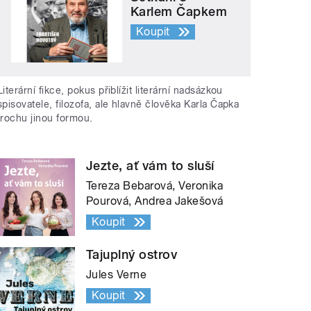
Karlem Čapkem
Koupit
Literární fikce, pokus přiblížit literární nadsázkou
spisovatele, filozofa, ale hlavně člověka Karla Čapka
trochu jinou formou.
Jezte, ať vám to sluší
Tereza Bebarová, Veronika
Pourová, Andrea Jakešová
Koupit
Tajuplný ostrov
Jules Verne
Koupit