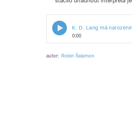
stačilo uhádnout interpreta j
K. D. Lang má
narozeni
0:00
K. D. Lang má
Play
narozeni
autor:
Robin Šalamon
/