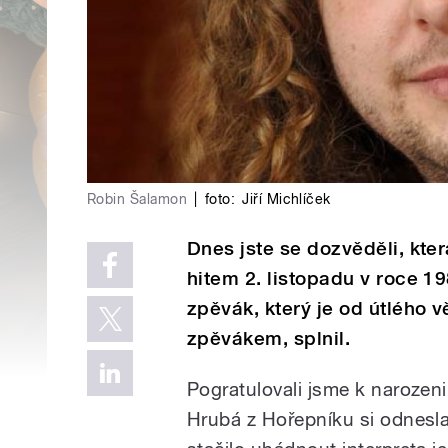
Robin Šalamon
|
foto:
Jiří Michlíček
Dnes jste se dozvěděli, kte
hitem 2. listopadu v roce 1
zpěvák, který je od útlého vě
zpěvákem, splnil.
Pogratulovali jsme k narozen
Hrubá z Hořepníku si odnesl