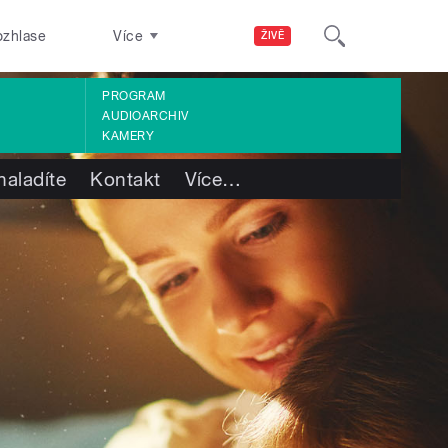
ozhlase
Více
ŽIVĚ
PROGRAM
AUDIOARCHIV
KAMERY
naladíte
Kontakt
Více
…