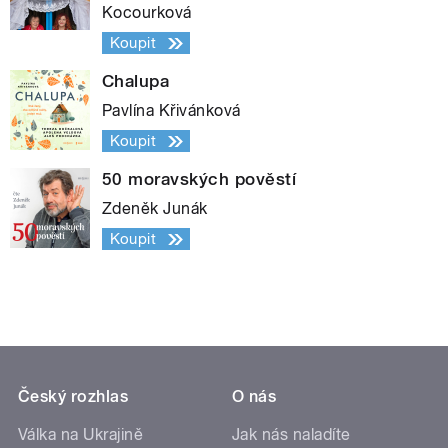
Kocourková
Koupit
Chalupa
Pavlína Křivánková
Koupit
50 moravských pověstí
Zdeněk Junák
Koupit
Český rozhlas
O nás
Válka na Ukrajině
Jak nás naladíte