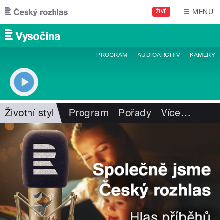
Přejít k hlavnímu obsahu
MENU
ŽIVĚ
PROGRAM
AUDIOARCHIV
KAMERY
Životní styl
Program
Pořady
Více
…