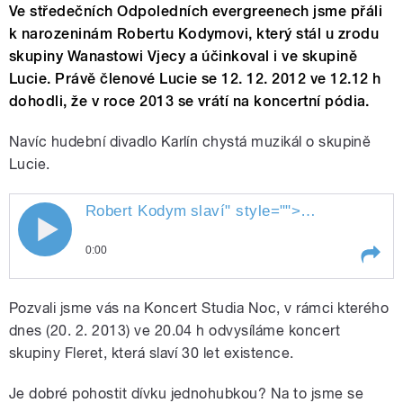
Ve středečních Odpoledních evergreenech jsme přáli
k narozeninám Robertu Kodymovi, který stál u zrodu
skupiny Wanastowi Vjecy a účinkoval i ve skupině
Lucie. Právě členové Lucie se 12. 12. 2012 ve 12.12 h
dohodli, že v roce 2013 se vrátí na koncertní pódia.
Navíc hudební divadlo Karlín chystá muzikál o skupině
Lucie.
Robert Kodym
slaví
" style="">
Robert Kodym
0:00
Play /
slaví
Robert Kodym
Pozvali jsme vás na Koncert Studia Noc, v rámci kterého
dnes (20. 2. 2013) ve 20.04 h odvysíláme koncert
skupiny Fleret, která slaví 30 let existence.
Je dobré pohostit dívku jednohubkou? Na to jsme se