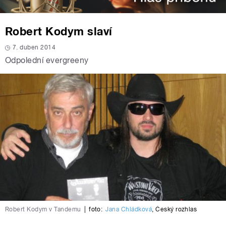
Robert Kodym slaví
7. duben 2014
Odpolední evergreeny
Robert Kodym v Tandemu
|
foto:
Jana Chládková
,
Český rozhlas