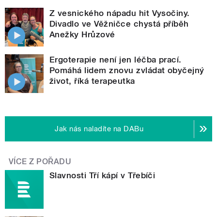
Z vesnického nápadu hit Vysočiny.
Divadlo ve Věžničce chystá příběh
Anežky Hrůzové
Ergoterapie není jen léčba prací.
Pomáhá lidem znovu zvládat obyčejný
život, říká terapeutka
Jak nás naladíte na DABu
VÍCE Z POŘADU
Slavnosti Tří kápí v Třebíči