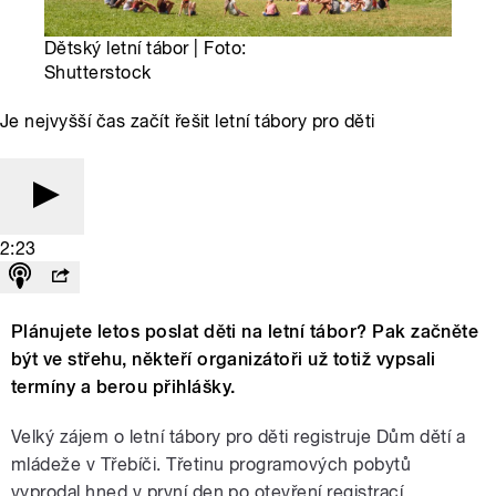
Dětský letní tábor | Foto:
Shutterstock
Je nejvyšší čas začít řešit letní tábory pro děti
2:23
Plánujete letos poslat děti na letní tábor? Pak začněte
být ve střehu, někteří organizátoři už totiž vypsali
termíny a berou přihlášky.
Velký zájem o letní tábory pro děti registruje Dům dětí a
mládeže v Třebíči. Třetinu programových pobytů
vyprodal hned v první den po otevření registrací.