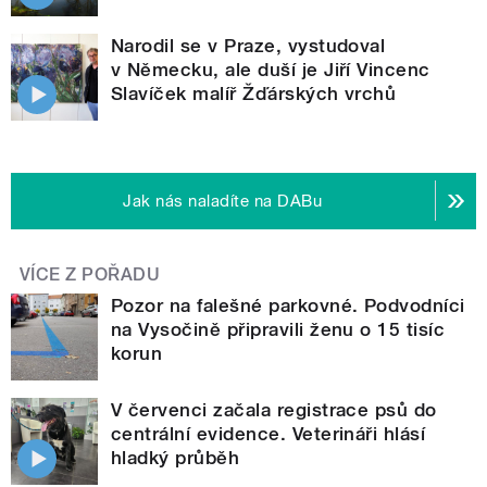
Narodil se v Praze, vystudoval
v Německu, ale duší je Jiří Vincenc
Slavíček malíř Žďárských vrchů
Jak nás naladíte na DABu
VÍCE Z POŘADU
Pozor na falešné parkovné. Podvodníci
na Vysočině připravili ženu o 15 tisíc
korun
V červenci začala registrace psů do
centrální evidence. Veterináři hlásí
hladký průběh