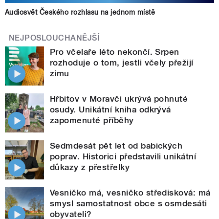
Audiosvět Českého rozhlasu na jednom místě
NEJPOSLOUCHANĚJŠÍ
Pro včelaře léto nekončí. Srpen
rozhoduje o tom, jestli včely přežijí
zimu
Hřbitov v Moravči ukrývá pohnuté
osudy. Unikátní kniha odkrývá
zapomenuté příběhy
Sedmdesát pět let od babických
poprav. Historici představili unikátní
důkazy z přestřelky
Vesničko má, vesničko středisková: má
smysl samostatnost obce s osmdesáti
obyvateli?