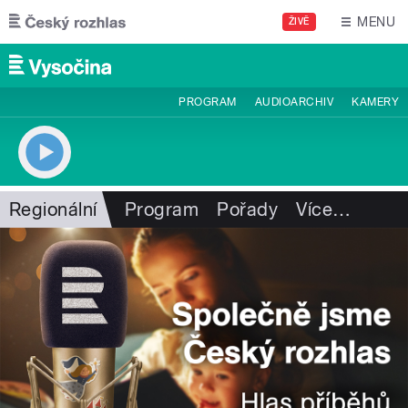
Přejít k hlavnímu obsahu
MENU
ŽIVĚ
PROGRAM
AUDIOARCHIV
KAMERY
Regionální
Program
Pořady
Více
…