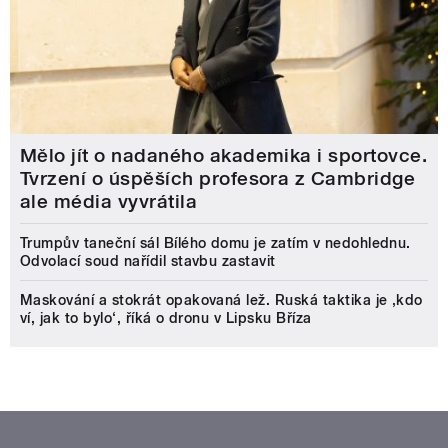
Mělo jít o nadaného akademika i sportovce.
Tvrzení o úspěších profesora z Cambridge
ale média vyvrátila
Trumpův taneční sál Bílého domu je zatím v nedohlednu.
Odvolací soud nařídil stavbu zastavit
Maskování a stokrát opakovaná lež. Ruská taktika je ‚kdo
ví, jak to bylo‘, říká o dronu v Lipsku Bříza