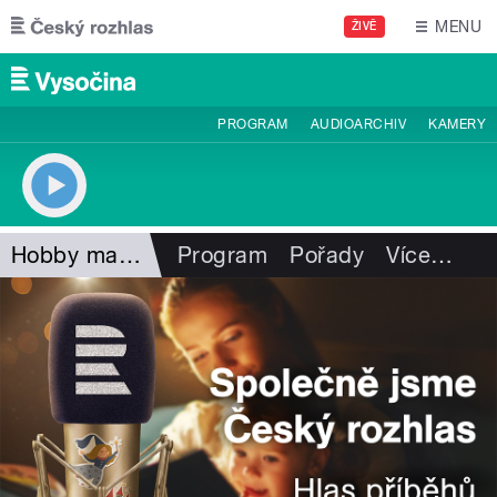
Přejít k hlavnímu obsahu
MENU
ŽIVĚ
PROGRAM
AUDIOARCHIV
KAMERY
Hobby magazín
Program
Pořady
Více
…