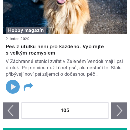
Hobby magazín
2. leden 2020
Pes z útulku není pro každého. Vybírejte
s velkým rozmyslem
V Záchranné stanici zvířat v Zeleném Vendolí mají i psí
útulek. Pojme více než třicet psů, ale nestačí to. Stále
přibývají noví psí zájemci o dočasnou péči.
STRÁNKY
105
n
zí