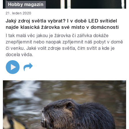
Hobby magazín
21. leden 2020
Jaký zdroj světla vybrat? I v době LED svítidel
najde klasická žárovka své místo v domácnosti
I tak malá věc jakou je žárovka či zářivka dokáže
znepříjemnit nebo naopak zpříjemnit náš pobyt v domě
či venku. Jaké volit zdroje světla, čím svítit a kde je
docela věda.