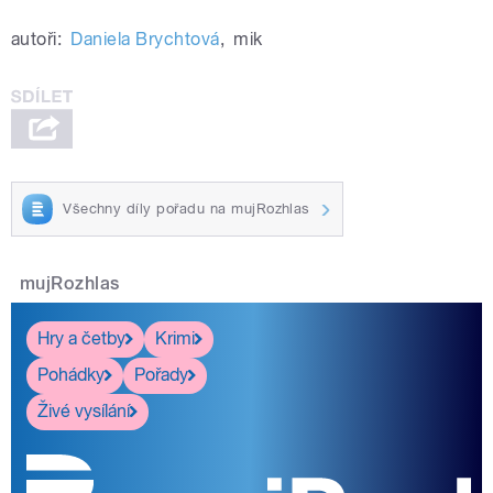
autoři:
Daniela Brychtová
,
mik
Všechny díly pořadu na mujRozhlas
mujRozhlas
Hry a četby
Krimi
Pohádky
Pořady
Živé vysílání