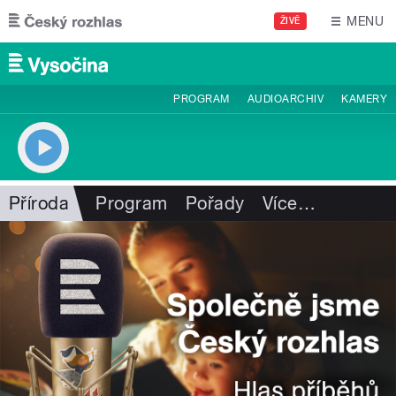
Přejít k hlavnímu obsahu
MENU
ŽIVĚ
PROGRAM
AUDIOARCHIV
KAMERY
Příroda
Program
Pořady
Více
…