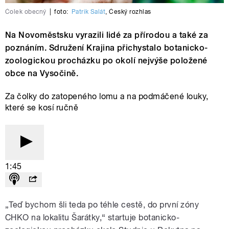
Čolek obecný
|
foto:
Patrik Salát
,
Český rozhlas
Na Novoměstsku vyrazili lidé za přírodou a také za
poznáním. Sdružení Krajina přichystalo botanicko-
zoologickou procházku po okolí nejvýše položené
obce na Vysočině.
Za čolky do zatopeného lomu a na podmáčené louky,
které se kosí ručně
1:45
„Teď bychom šli teda po téhle cestě, do první zóny
CHKO na lokalitu Šarátky,“ startuje botanicko-