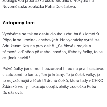
zoologickou procházku okolo Studnic u Rokytna na
Novoměstsku zooložka Petra Doležalová.
Zatopený lom
Vydáváme se tak na cestu dlouhou zhruba 6 kilometrů.
Připojila se i rodina Janebových. Na vycházky vyráží se
Sdružením Krajina pravidelně. „Se člověk projde a
zároveň vidí něco pěkného, nového, třeba ty čolky, to se
asi jinak nevidí.“
Právě čolky jsme mohli pozorovat hned na první zastávce
u zatopeného lomu. „Ten je krásný. To je čolek velký, je
to nejvzácnější z těch tří druhů čolků, které tady v CHKO
Žďárské vrchy,“ ukazuje obojživelníky zooložka Petra
Doležalová.