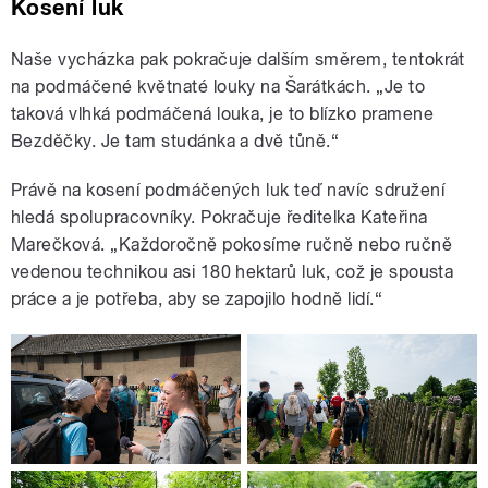
Kosení luk
Naše vycházka pak pokračuje dalším směrem, tentokrát
na podmáčené květnaté louky na Šarátkách. „Je to
taková vlhká podmáčená louka, je to blízko pramene
Bezděčky. Je tam studánka a dvě tůně.“
Právě na kosení podmáčených luk teď navíc sdružení
hledá spolupracovníky. Pokračuje ředitelka Kateřina
Marečková. „Každoročně pokosíme ručně nebo ručně
vedenou technikou asi 180 hektarů luk, což je spousta
práce a je potřeba, aby se zapojilo hodně lidí.“