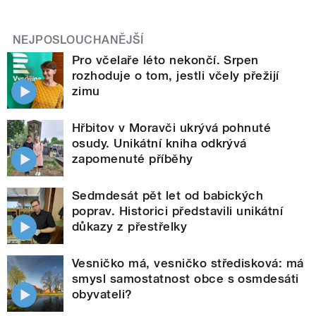
NEJPOSLOUCHANĚJŠÍ
Pro včelaře léto nekončí. Srpen
rozhoduje o tom, jestli včely přežijí
zimu
Hřbitov v Moravči ukrývá pohnuté
osudy. Unikátní kniha odkrývá
zapomenuté příběhy
Sedmdesát pět let od babických
poprav. Historici představili unikátní
důkazy z přestřelky
Vesničko má, vesničko středisková: má
smysl samostatnost obce s osmdesáti
obyvateli?