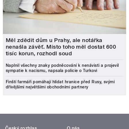
Měl zdědit dům u Prahy, ale notářka
nenašla závěť. Místo toho měl dostat 600
tisíc korun, rozhodl soud
Naplnil všechny znaky podněcování k nenávisti a projevil
sympatie k nacismu, napsala policie o Turkovi
Finští farmáři pomáhají hlídat hranice před Rusy, svými
dřívějšími největšími obchodními partnery
Český rozhlas
O nás