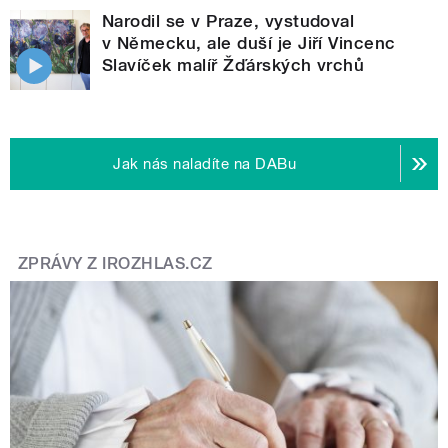
Narodil se v Praze, vystudoval
v Německu, ale duší je Jiří Vincenc
Slavíček malíř Žďárských vrchů
Jak nás naladíte na DABu
ZPRÁVY Z IROZHLAS.CZ