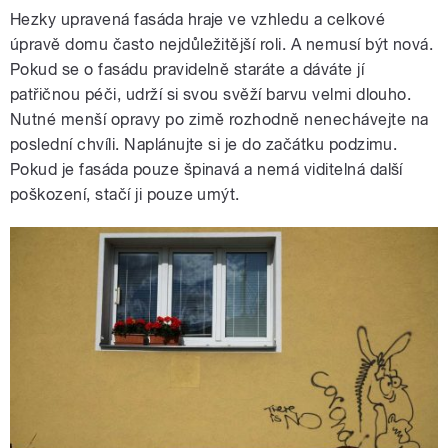
Hezky upravená fasáda hraje ve vzhledu a celkové
úpravě domu často nejdůležitější roli. A nemusí být nová.
Pokud se o fasádu pravidelně staráte a dáváte jí
patřičnou péči, udrží si svou svěží barvu velmi dlouho.
Nutné menší opravy po zimě rozhodně nenechávejte na
poslední chvíli. Naplánujte si je do začátku podzimu.
Pokud je fasáda pouze špinavá a nemá viditelná další
poškození, stačí ji pouze umýt.