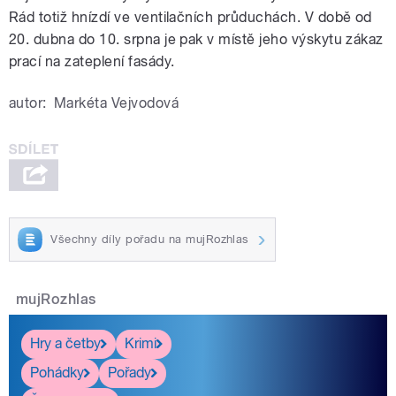
Rád totiž hnízdí ve ventilačních průduchách. V době od
20. dubna do 10. srpna je pak v místě jeho výskytu zákaz
prací na zateplení fasády.
autor:
Markéta Vejvodová
Všechny díly pořadu na mujRozhlas
mujRozhlas
Hry a četby
Krimi
Pohádky
Pořady