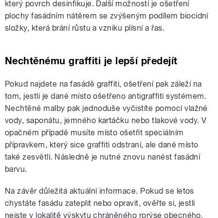
který povrch desinfikuje. Další možností je ošetření
plochy fasádním nátěrem se zvýšeným podílem biocidní
složky, která brání růstu a vzniku plísní a řas.
Nechtěnému graffiti je lepší předejít
Pokud najdete na fasádě graffiti, ošetření pak záleží na
tom, jestli je dané místo ošetřeno antigraffiti systémem.
Nechtěné malby pak jednoduše vyčistíte pomocí vlažné
vody, saponátu, jemného kartáčku nebo tlakové vody. V
opačném případě musíte místo ošetřit speciálním
přípravkem, který sice graffiti odstraní, ale dané místo
také zesvětlí. Následně je nutné znovu nanést fasádní
barvu.
Na závěr důležitá aktuální informace. Pokud se letos
chystáte fasádu zateplit nebo opravit, ověřte si, jestli
nejste v lokalitě výskytu chráněného rorýse obecného.