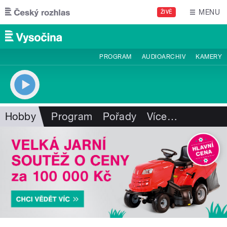
Přejít k hlavnímu obsahu
MENU
ŽIVĚ
PROGRAM
AUDIOARCHIV
KAMERY
Hobby
Program
Pořady
Více
…