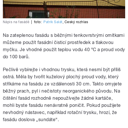
Nápis na fasádě
|
foto:
Patrik Salát
,
Český rozhlas
Na zateplenou fasádu s běžnými tenkovrstvými omítkami
můžeme použít fasádní čisticí prostředek a tlakovou
myčku. Je vhodné použít teplou vodu 40 °C a proud vody
do 100 barů.
Pečlivě vybírejte i vhodnou trysku, která nesmí být příliš
ostrá. Měla by tvořit kuželový plochý proud vody, který
stříkáme na fasádu ze vzdálenosti 30 cm. Takto omyjete
běžný prach, pyl i nečistoty neorganického původu. Na
čištění fasád rozhodně nepoužívejte žádné kartáče,
mohli byste fasádu nenávratně poničit. Pokud použijete
nevhodný nástavec, například rotační trysku, hrozí, že
fasádu doslova „sundáte“.