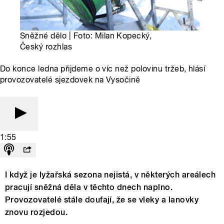
Sněžné dělo | Foto: Milan Kopecký,
Český rozhlas
Do konce ledna přijdeme o víc než polovinu tržeb, hlásí
provozovatelé sjezdovek na Vysočině
1:55
I když je lyžařská sezona nejistá, v některých areálech
pracují sněžná děla v těchto dnech naplno.
Provozovatelé stále doufají, že se vleky a lanovky
znovu rozjedou.