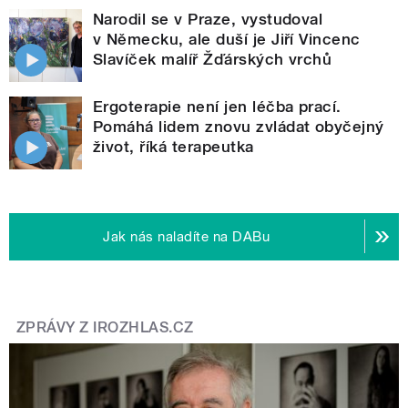
Narodil se v Praze, vystudoval
v Německu, ale duší je Jiří Vincenc
Slavíček malíř Žďárských vrchů
Ergoterapie není jen léčba prací.
Pomáhá lidem znovu zvládat obyčejný
život, říká terapeutka
Jak nás naladíte na DABu
ZPRÁVY Z IROZHLAS.CZ