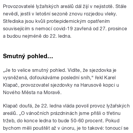
Provozovatelé lyžařských areálů dál žijí v nejistotě. Stále
nevědí, jestli v letošní sezoně znovu rozjedou vleky.
Střediska jsou kvůli protiepidemickým opatřením
souvisejícím s nemocí covid-19 zavřená od 27. prosince
a budou nejméně do 22. ledna.
Smutný pohled…
„Je to velice smutný pohled. Vidíte, že sjezdovka je
vysněžená, dofoukáváme poslední sníh,“ řekl Karel
Klapač, provozovatel sjezdovky na Harusově kopci u
Nového Města na Moravě.
Klapač doufá, že 22. ledna vláda povolí provoz lyžařských
areálů. „O vánočních prázdninách jsme přišli o třetinu
tržeb, do konce ledna to bude 50-60 procent. Pokud
bychom měli pouštět až v únoru, je to takové: tonoucí se