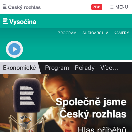
Přejít k hlavnímu obsahu
MENU
ŽIVĚ
PROGRAM
AUDIOARCHIV
KAMERY
Ekonomické
Program
Pořady
Více
…