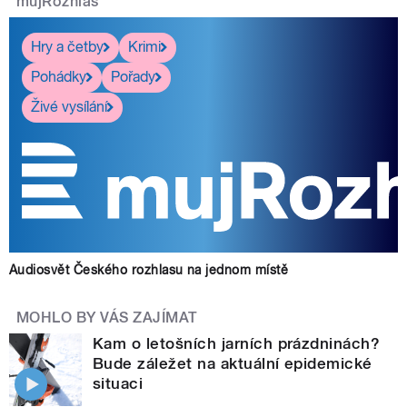
mujRozhlas
Hry a četby
Krimi
Pohádky
Pořady
Živé vysílání
Audiosvět Českého rozhlasu na jednom místě
MOHLO BY VÁS ZAJÍMAT
Kam o letošních jarních prázdninách?
Bude záležet na aktuální epidemické
situaci