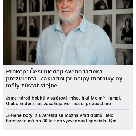
Prokop: Češi hledají svého tatíčka
prezidenta. Základní principy morálky by
měly zůstat stejné
Jsme národ hobitů v salátové míse, říká Mojmír Hampl.
Globální dění nás zasahuje víc, než si připouštíme
‚Zelené boty‘ z Everestu se možná vrátí domů. Tělo
horolezce má po 30 letech vyzvednout speciální tým