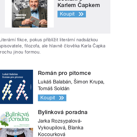
Karlem Čapkem
Koupit
Literární fikce, pokus přiblížit literární nadsázkou
spisovatele, filozofa, ale hlavně člověka Karla Čapka
trochu jinou formou.
Román pro pitomce
Lukáš Balabán, Šimon Krupa,
Tomáš Soldán
Koupit
Bylinková poradna
Jarka Rozsypalová-
Vykoupilová, Blanka
Kocourková