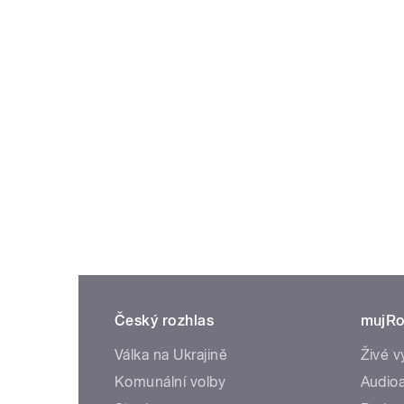
Český rozhlas
mujRo
Válka na Ukrajině
Živé v
Komunální volby
Audioa