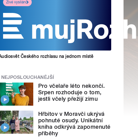
Živé vysílání
Audiosvět Českého rozhlasu na jednom místě
NEJPOSLOUCHANĚJŠÍ
Pro včelaře léto nekončí.
Srpen rozhoduje o tom,
jestli včely přežijí zimu
Hřbitov v Moravči ukrývá
pohnuté osudy. Unikátní
kniha odkrývá zapomenuté
příběhy