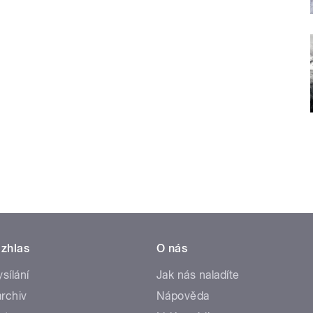
zhlas
O nás
ysílání
Jak nás naladíte
rchiv
Nápověda