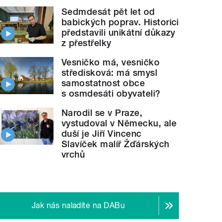
Sedmdesát pět let od
babických poprav. Historici
představili unikátní důkazy
z přestřelky
Vesničko má, vesničko
středisková: má smysl
samostatnost obce
s osmdesáti obyvateli?
Narodil se v Praze,
vystudoval v Německu, ale
duší je Jiří Vincenc
Slavíček malíř Žďárských
vrchů
Jak nás naladíte na DABu