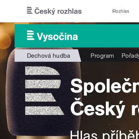
Přejít k hlavnímu obsahu
iRozhlas
Dechová hudba
Program
Pořad