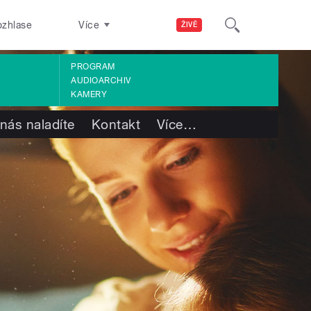
ozhlase
Více
ŽIVĚ
PROGRAM
AUDIOARCHIV
KAMERY
nás naladíte
Kontakt
Více
…