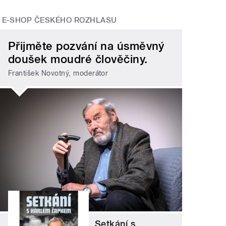
E-SHOP ČESKÉHO ROZHLASU
Přijměte pozvání na úsměvný
doušek moudré člověčiny.
František Novotný, moderátor
Setkání s