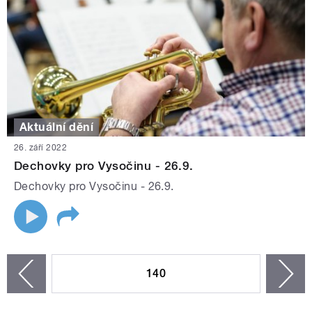
Aktuální dění
26. září 2022
Dechovky pro Vysočinu - 26.9.
Dechovky pro Vysočinu - 26.9.
STRÁNKY
140
n
zí