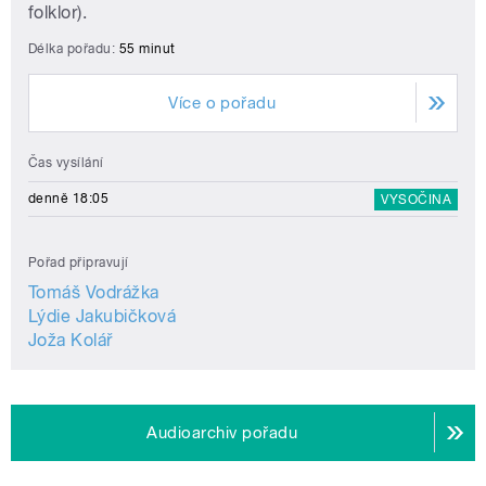
folklor).
Délka pořadu:
55 minut
Více o pořadu
Čas vysílání
denně 18:05
VYSOČINA
Pořad připravují
Tomáš Vodrážka
Lýdie Jakubičková
Joža Kolář
Audioarchiv pořadu