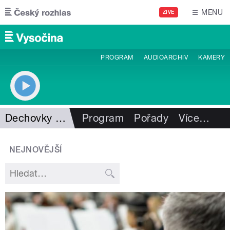
Přejít k hlavnímu obsahu
MENU
ŽIVĚ
PROGRAM
AUDIOARCHIV
KAMERY
Dechovky pro Vysočinu
Program
Pořady
Více
…
NEJNOVĚJŠÍ