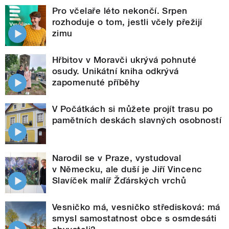
Pro včelaře léto nekončí. Srpen
rozhoduje o tom, jestli včely přežijí
zimu
Hřbitov v Moravči ukrývá pohnuté
osudy. Unikátní kniha odkrývá
zapomenuté příběhy
V Počátkách si můžete projít trasu po
pamětních deskách slavných osobností
Narodil se v Praze, vystudoval
v Německu, ale duší je Jiří Vincenc
Slavíček malíř Žďárských vrchů
Vesničko má, vesničko středisková: má
smysl samostatnost obce s osmdesáti