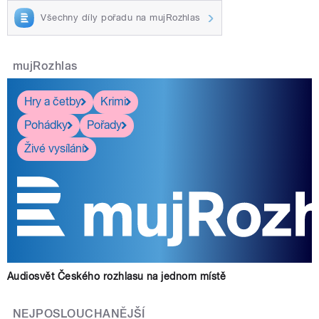
Všechny díly pořadu na mujRozhlas
mujRozhlas
Hry a četby
Krimi
Pohádky
Pořady
Živé vysílání
Audiosvět Českého rozhlasu na jednom místě
NEJPOSLOUCHANĚJŠÍ