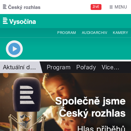
Přejít k hlavnímu obsahu
MENU
ŽIVĚ
PROGRAM
AUDIOARCHIV
KAMERY
Aktuální dění
Program
Pořady
Více
…