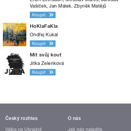
Vašíček, Jan Málek, Zbyněk Matějů
Koupit
HoKlaFaKla
Ondřej Kukal
Koupit
Mít svůj kout
Jitka Zelenková
Koupit
Český rozhlas
O nás
Válka na Ukrajině
Jak nás naladíte