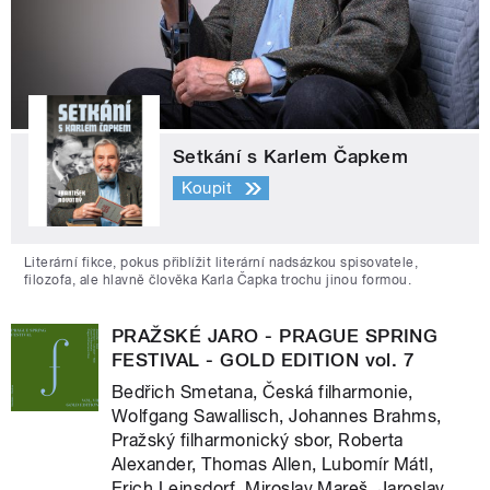
Setkání s Karlem Čapkem
Koupit
Literární fikce, pokus přiblížit literární nadsázkou spisovatele,
filozofa, ale hlavně člověka Karla Čapka trochu jinou formou.
PRAŽSKÉ JARO - PRAGUE SPRING
FESTIVAL - GOLD EDITION vol. 7
Bedřich Smetana, Česká filharmonie,
Wolfgang Sawallisch, Johannes Brahms,
Pražský filharmonický sbor, Roberta
Alexander, Thomas Allen, Lubomír Mátl,
Erich Leinsdorf, Miroslav Mareš, Jaroslav