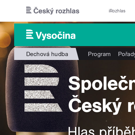
Přejít k hlavnímu obsahu
iRozhlas
Dechová hudba
Program
Pořad