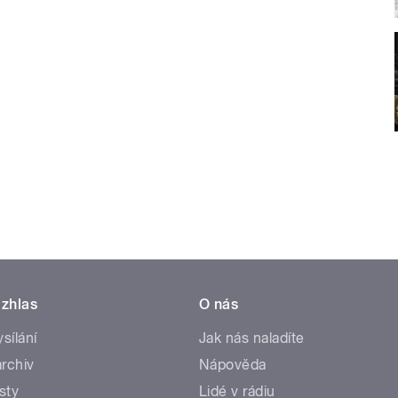
zhlas
O nás
ysílání
Jak nás naladíte
rchiv
Nápověda
sty
Lidé v rádiu