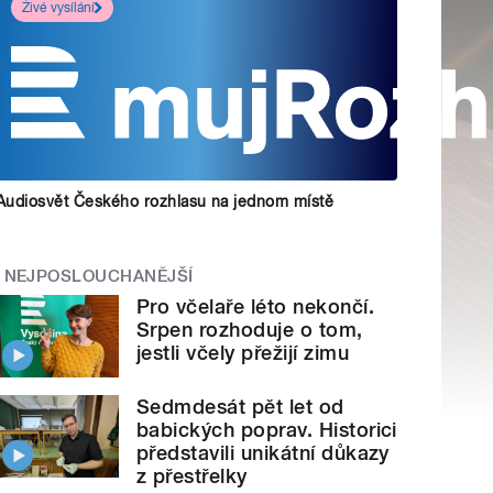
Živé vysílání
Audiosvět Českého rozhlasu na jednom místě
NEJPOSLOUCHANĚJŠÍ
Pro včelaře léto nekončí.
Srpen rozhoduje o tom,
jestli včely přežijí zimu
Sedmdesát pět let od
babických poprav. Historici
představili unikátní důkazy
z přestřelky