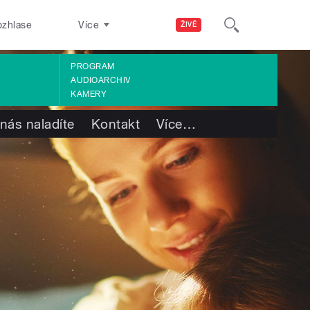
ozhlase
Více
ŽIVĚ
PROGRAM
AUDIOARCHIV
KAMERY
nás naladíte
Kontakt
Více
…