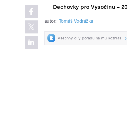
Dechovky pro Vysočinu – 20
autor:
Tomáš Vodrážka
Všechny díly pořadu na mujRozhlas