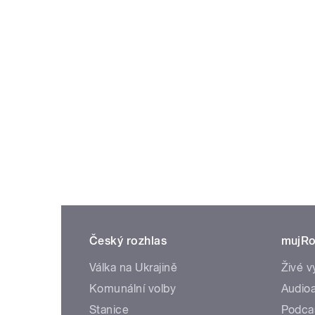
Český rozhlas
mujRo
Válka na Ukrajině
Živé v
Komunální volby
Audioa
Stanice
Podca