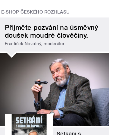
E-SHOP ČESKÉHO ROZHLASU
Přijměte pozvání na úsměvný
doušek moudré člověčiny.
František Novotný, moderátor
Setkání s