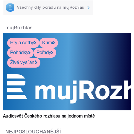
Všechny díly pořadu na mujRozhlas
mujRozhlas
Hry a četby
Krimi
Pohádky
Pořady
Živé vysílání
Audiosvět Českého rozhlasu na jednom místě
NEJPOSLOUCHANĚJŠÍ