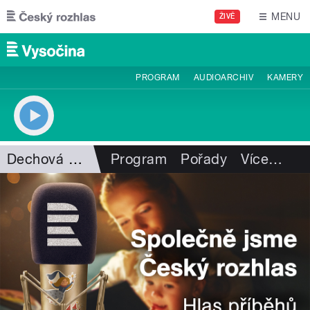
Přejít k hlavnímu obsahu
MENU
ŽIVĚ
PROGRAM
AUDIOARCHIV
KAMERY
Dechová hudba
Program
Pořady
Více
…