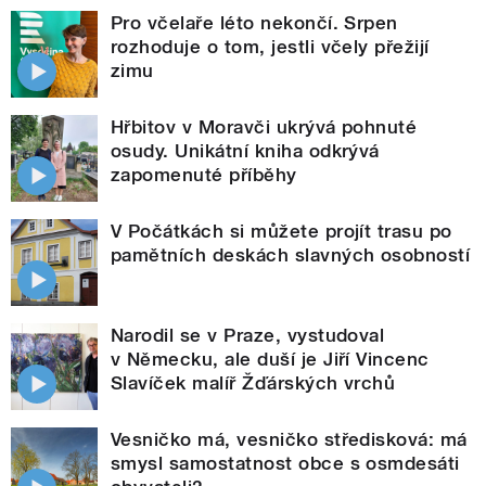
Pro včelaře léto nekončí. Srpen
rozhoduje o tom, jestli včely přežijí
zimu
Hřbitov v Moravči ukrývá pohnuté
osudy. Unikátní kniha odkrývá
zapomenuté příběhy
V Počátkách si můžete projít trasu po
pamětních deskách slavných osobností
Narodil se v Praze, vystudoval
v Německu, ale duší je Jiří Vincenc
Slavíček malíř Žďárských vrchů
Vesničko má, vesničko středisková: má
smysl samostatnost obce s osmdesáti