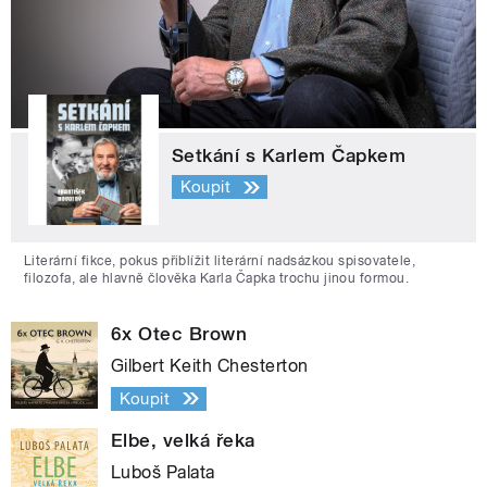
Setkání s Karlem Čapkem
Koupit
Literární fikce, pokus přiblížit literární nadsázkou spisovatele,
filozofa, ale hlavně člověka Karla Čapka trochu jinou formou.
6x Otec Brown
Gilbert Keith Chesterton
Koupit
Elbe, velká řeka
Luboš Palata